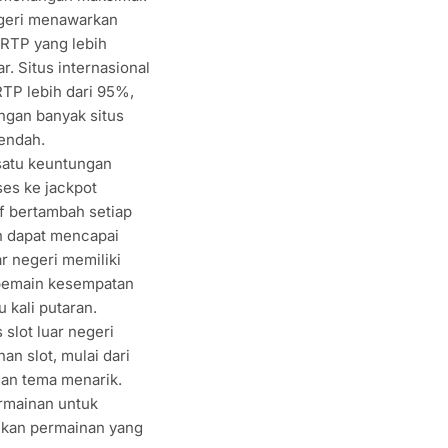
egeri menawarkan
 RTP yang lebih
r. Situs internasional
RTP lebih dari 95%,
gan banyak situs
endah.
 satu keuntungan
ses ke jackpot
if bertambah setiap
n dapat mencapai
r negeri memiliki
i pemain kesempatan
kali putaran.
s slot luar negeri
n slot, mulai dari
 dan tema menarik.
ermainan untuk
kan permainan yang