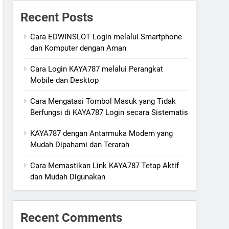
Recent Posts
Cara EDWINSLOT Login melalui Smartphone
dan Komputer dengan Aman
Cara Login KAYA787 melalui Perangkat
Mobile dan Desktop
Cara Mengatasi Tombol Masuk yang Tidak
Berfungsi di KAYA787 Login secara Sistematis
KAYA787 dengan Antarmuka Modern yang
Mudah Dipahami dan Terarah
Cara Memastikan Link KAYA787 Tetap Aktif
dan Mudah Digunakan
Recent Comments