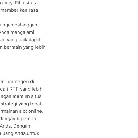
rency. Pilih situs
k memberikan rasa
ukungan pelanggan
 Anda mengalami
an yang baik dapat
 bermain yang lebih
r luar negeri di
dari RTP yang lebih
engan memilih situs
trategi yang tepat,
mainan slot online.
dengan bijak dan
 Anda. Dengan
eluang Anda untuk