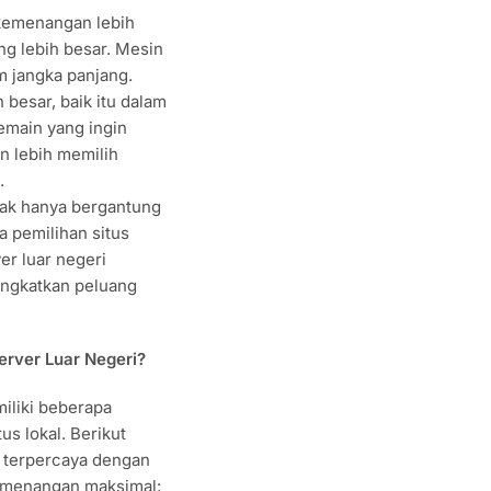
 kemenangan lebih
ang lebih besar. Mesin
 jangka panjang.
 besar, baik itu dalam
emain yang ingin
 lebih memilih
.
dak hanya bergantung
a pemilihan situs
er luar negeri
ngkatkan peluang
erver Luar Negeri?
miliki beberapa
us lokal. Berikut
t terpercaya dengan
emenangan maksimal: