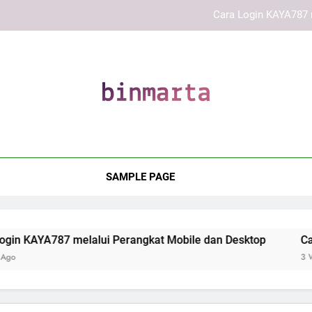
Cara Login KAYA787 
Cara Mengatasi Tombol Masuk yang Tidak Berfungs
KAYA787 dengan Antarmuka Mode
Cara EDWINSLOT Login melalui S
 Marta
Cara Login KAYA787 
Layanan Penyimpanan Dan Solusi Logistik Terbaik Dari Bin M
Cara Mengatasi Tombol Masuk yang Tidak Berfungs
SAMPLE PAGE
KAYA787 dengan Antarmuka Mode
7 melalui Perangkat Mobile dan Desktop
Cara Mengatas
3 Weeks Ago