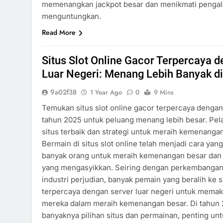
memenangkan jackpot besar dan menikmati penga
menguntungkan.
Read More
Situs Slot Online Gacor Terpercaya 
Luar Negeri: Menang Lebih Banyak d
9a02f38
1 Year Ago
0
9 Mins
Temukan situs slot online gacor terpercaya dengan 
tahun 2025 untuk peluang menang lebih besar. Pela
situs terbaik dan strategi untuk meraih kemenanga
Bermain di situs slot online telah menjadi cara y
banyak orang untuk meraih kemenangan besar dan
yang mengasyikkan. Seiring dengan perkembangan
industri perjudian, banyak pemain yang beralih ke s
terpercaya dengan server luar negeri untuk mema
mereka dalam meraih kemenangan besar. Di tahun
banyaknya pilihan situs dan permainan, penting un