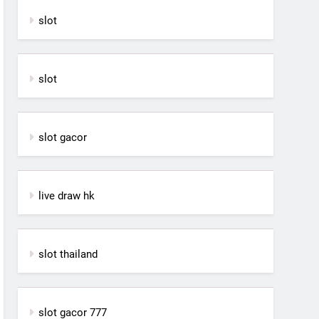
slot
slot
slot gacor
live draw hk
slot thailand
slot gacor 777