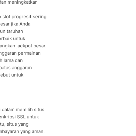
dan meningkatkan
n slot progresif sering
esar jika Anda
un taruhan
erbaik untuk
ngkan jackpot besar.
anggaran permainan
ih lama dan
batas anggaran
sebut untuk
g dalam memilih situs
 enkripsi SSL untuk
tu, situs yang
mbayaran yang aman,