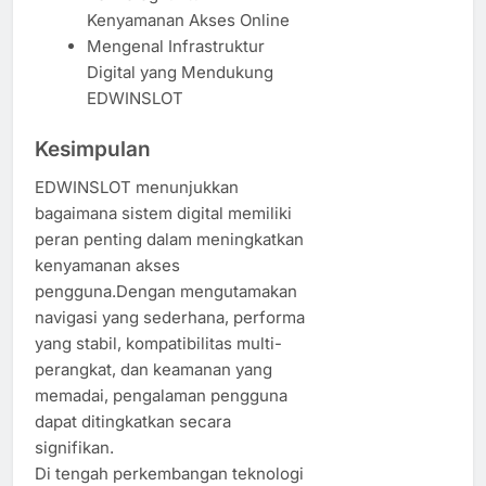
Kenyamanan Akses Online
Mengenal Infrastruktur
Digital yang Mendukung
EDWINSLOT
Kesimpulan
EDWINSLOT menunjukkan
bagaimana sistem digital memiliki
peran penting dalam meningkatkan
kenyamanan akses
pengguna.Dengan mengutamakan
navigasi yang sederhana, performa
yang stabil, kompatibilitas multi-
perangkat, dan keamanan yang
memadai, pengalaman pengguna
dapat ditingkatkan secara
signifikan.
Di tengah perkembangan teknologi