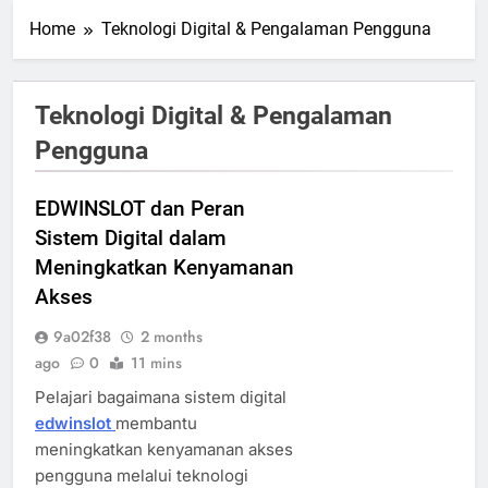
Home
Teknologi Digital & Pengalaman Pengguna
Teknologi Digital & Pengalaman
Pengguna
EDWINSLOT dan Peran
Sistem Digital dalam
Meningkatkan Kenyamanan
Akses
9a02f38
2 months
ago
0
11 mins
Pelajari bagaimana sistem digital
edwinslot
membantu
meningkatkan kenyamanan akses
pengguna melalui teknologi