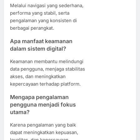
Melalui navigasi yang sederhana,
performa yang stabil, serta
pengalaman yang konsisten di
berbagai perangkat.
Apa manfaat keamanan
dalam sistem digital?
Keamanan membantu melindungi
data pengguna, menjaga stabilitas
akses, dan meningkatkan
kepercayaan terhadap platform.
Mengapa pengalaman
pengguna menjadi fokus
utama?
Karena pengalaman yang baik
dapat meningkatkan kepuasan,
loyalitas, dan kepercayaan