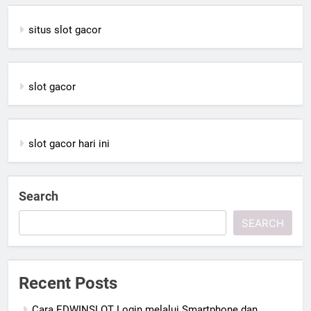
situs slot gacor
slot gacor
slot gacor hari ini
Search
SEARCH
Recent Posts
Cara EDWINSLOT Login melalui Smartphone dan