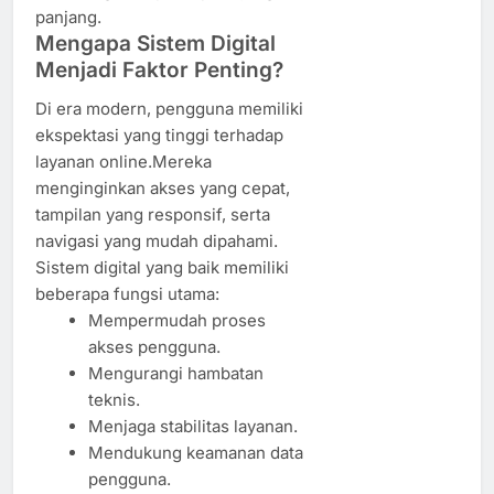
panjang.
Mengapa Sistem Digital
Menjadi Faktor Penting?
Di era modern, pengguna memiliki
ekspektasi yang tinggi terhadap
layanan online.Mereka
menginginkan akses yang cepat,
tampilan yang responsif, serta
navigasi yang mudah dipahami.
Sistem digital yang baik memiliki
beberapa fungsi utama:
Mempermudah proses
akses pengguna.
Mengurangi hambatan
teknis.
Menjaga stabilitas layanan.
Mendukung keamanan data
pengguna.