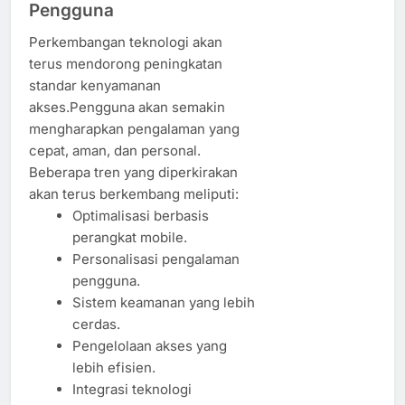
Pengguna
Perkembangan teknologi akan
terus mendorong peningkatan
standar kenyamanan
akses.Pengguna akan semakin
mengharapkan pengalaman yang
cepat, aman, dan personal.
Beberapa tren yang diperkirakan
akan terus berkembang meliputi:
Optimalisasi berbasis
perangkat mobile.
Personalisasi pengalaman
pengguna.
Sistem keamanan yang lebih
cerdas.
Pengelolaan akses yang
lebih efisien.
Integrasi teknologi