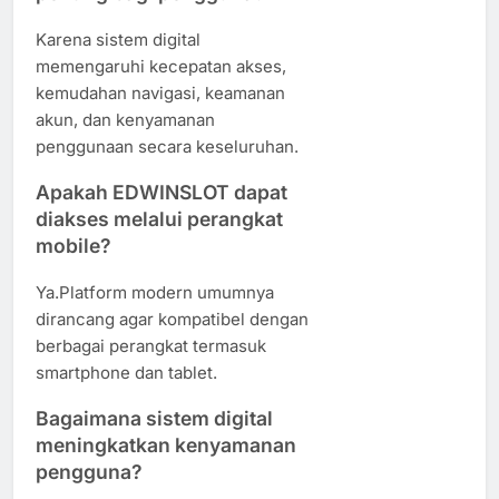
Karena sistem digital
memengaruhi kecepatan akses,
kemudahan navigasi, keamanan
akun, dan kenyamanan
penggunaan secara keseluruhan.
Apakah EDWINSLOT dapat
diakses melalui perangkat
mobile?
Ya.Platform modern umumnya
dirancang agar kompatibel dengan
berbagai perangkat termasuk
smartphone dan tablet.
Bagaimana sistem digital
meningkatkan kenyamanan
pengguna?