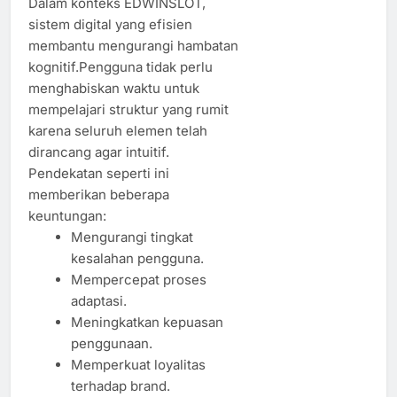
Dalam konteks EDWINSLOT,
sistem digital yang efisien
membantu mengurangi hambatan
kognitif.Pengguna tidak perlu
menghabiskan waktu untuk
mempelajari struktur yang rumit
karena seluruh elemen telah
dirancang agar intuitif.
Pendekatan seperti ini
memberikan beberapa
keuntungan:
Mengurangi tingkat
kesalahan pengguna.
Mempercepat proses
adaptasi.
Meningkatkan kepuasan
penggunaan.
Memperkuat loyalitas
terhadap brand.