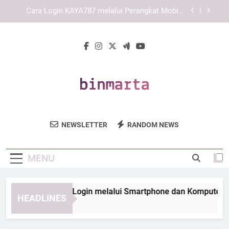
Skip
Cara Mengatasi Tombol Masuk yang Tidak
to
Berfungsi di KAYA787 Login secara Sistematis
content
KAYA787 dengan Antarmuka Modern yang Mudah
Dipahami dan Terarah
Cara EDWINSLOT Login melalui Smartphone dan
Komputer dengan Aman
Cara Login KAYA787 melalui Perangkat Mobile
dan Desktop
Cara Mengatasi Tombol Masuk yang Tidak
Berfungsi di KAYA787 Login secara Sistematis
Bin Marta
Dapatkan Layanan Penyimpanan Dan
KAYA787 dengan Antarmuka Modern yang Mudah
NEWSLETTER
RANDOM NEWS
Dipahami dan Terarah
Solusi Logistik Terbaik Dari Bin Marta.
Penyimpanan Yang Aman Dan Terpercaya.
MENU
ra EDWINSLOT Login melalui Smartphone dan Komputer den
HEADLINES
Weeks Ago