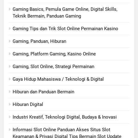
Gaming Basics, Pemula Game Online, Digital Skills,
Teknik Bermain, Panduan Gaming
Gaming Tips dan Trik Slot Online Permainan Kasino
Gaming, Panduan, Hiburan
Gaming, Platform Gaming, Kasino Online
Gaming, Slot Online, Strategi Permainan
Gaya Hidup Mahasiswa / Teknologi & Digital
Hiburan dan Panduan Bermain
Hiburan Digital
Industri Kreatif, Teknologi Digital, Budaya & Inovasi
Informasi Slot Online Panduan Akses Situs Slot
Keamanan & Privasi Digital Tips Bermain Slot Update