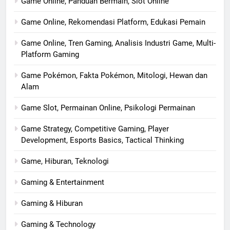
Game Online, Panduan Bermain, Slot Online
Game Online, Rekomendasi Platform, Edukasi Pemain
Game Online, Tren Gaming, Analisis Industri Game, Multi-
Platform Gaming
Game Pokémon, Fakta Pokémon, Mitologi, Hewan dan
Alam
Game Slot, Permainan Online, Psikologi Permainan
Game Strategy, Competitive Gaming, Player
Development, Esports Basics, Tactical Thinking
Game, Hiburan, Teknologi
Gaming & Entertainment
Gaming & Hiburan
Gaming & Technology