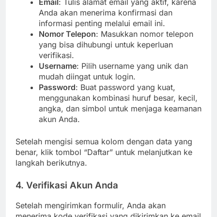
Email
: Tulis alamat email yang aktif, karena
Anda akan menerima konfirmasi dan
informasi penting melalui email ini.
Nomor Telepon
: Masukkan nomor telepon
yang bisa dihubungi untuk keperluan
verifikasi.
Username
: Pilih username yang unik dan
mudah diingat untuk login.
Password
: Buat password yang kuat,
menggunakan kombinasi huruf besar, kecil,
angka, dan simbol untuk menjaga keamanan
akun Anda.
Setelah mengisi semua kolom dengan data yang
benar, klik tombol “Daftar” untuk melanjutkan ke
langkah berikutnya.
4.
Verifikasi Akun Anda
Setelah mengirimkan formulir, Anda akan
menerima kode verifikasi yang dikirimkan ke email