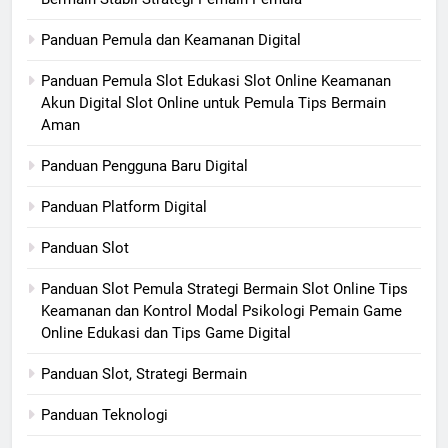
Panduan Pemula dan Keamanan Digital
Panduan Pemula Slot Edukasi Slot Online Keamanan
Akun Digital Slot Online untuk Pemula Tips Bermain
Aman
Panduan Pengguna Baru Digital
Panduan Platform Digital
Panduan Slot
Panduan Slot Pemula Strategi Bermain Slot Online Tips
Keamanan dan Kontrol Modal Psikologi Pemain Game
Online Edukasi dan Tips Game Digital
Panduan Slot, Strategi Bermain
Panduan Teknologi