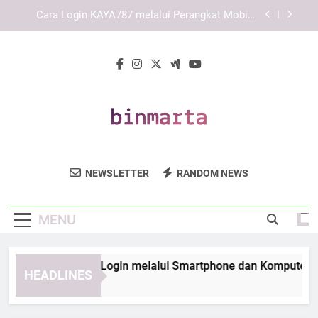
Skip
Cara Mengatasi Tombol Masuk yang Tidak
to
Berfungsi di KAYA787 Login secara Sistematis
content
KAYA787 dengan Antarmuka Modern yang Mudah
Dipahami dan Terarah
Cara EDWINSLOT Login melalui Smartphone dan
Komputer dengan Aman
Cara Login KAYA787 melalui Perangkat Mobile
dan Desktop
Cara Mengatasi Tombol Masuk yang Tidak
Berfungsi di KAYA787 Login secara Sistematis
Bin Marta
Dapatkan Layanan Penyimpanan Dan
KAYA787 dengan Antarmuka Modern yang Mudah
NEWSLETTER
RANDOM NEWS
Dipahami dan Terarah
Solusi Logistik Terbaik Dari Bin Marta.
Penyimpanan Yang Aman Dan Terpercaya.
MENU
ara EDWINSLOT Login melalui Smartphone dan Komputer den
HEADLINES
Weeks Ago