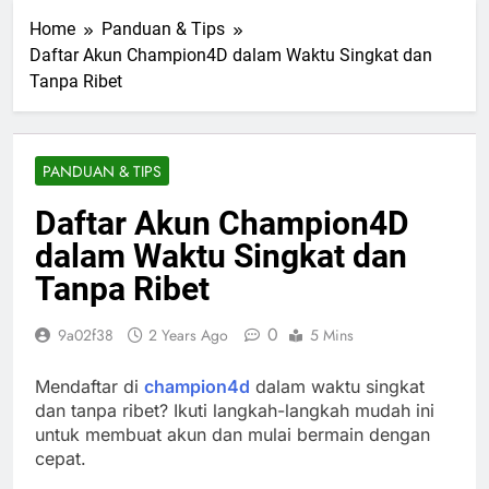
Home
Panduan & Tips
Daftar Akun Champion4D dalam Waktu Singkat dan
Tanpa Ribet
PANDUAN & TIPS
Daftar Akun Champion4D
dalam Waktu Singkat dan
Tanpa Ribet
0
9a02f38
2 Years Ago
5 Mins
Mendaftar di
champion4d
dalam waktu singkat
dan tanpa ribet? Ikuti langkah-langkah mudah ini
untuk membuat akun dan mulai bermain dengan
cepat.