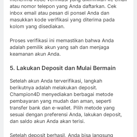
atau nomor telepon yang Anda daftarkan. Cek
inbox email atau pesan di ponsel Anda dan
masukkan kode verifikasi yang diterima pada
kolom yang disediakan.
Proses verifikasi ini memastikan bahwa Anda
adalah pemilik akun yang sah dan menjaga
keamanan akun Anda.
5.
Lakukan Deposit dan Mulai Bermain
Setelah akun Anda terverifikasi, langkah
berikutnya adalah melakukan deposit.
Champion4D menyediakan berbagai metode
pembayaran yang mudah dan aman, seperti
transfer bank dan e-wallet. Pilih metode yang
sesuai dengan preferensi Anda, lakukan deposit,
dan saldo akun Anda akan terisi.
Setelah deposit berhasil, Anda bisa langsung