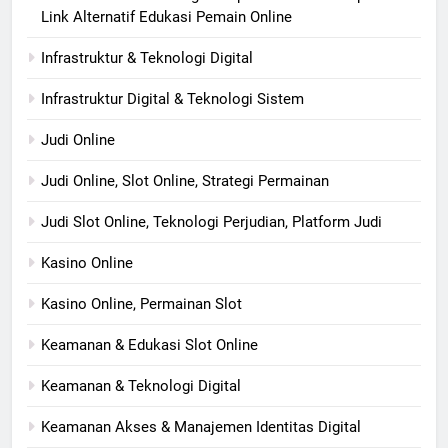
Link Alternatif Edukasi Pemain Online
Infrastruktur & Teknologi Digital
Infrastruktur Digital & Teknologi Sistem
Judi Online
Judi Online, Slot Online, Strategi Permainan
Judi Slot Online, Teknologi Perjudian, Platform Judi
Kasino Online
Kasino Online, Permainan Slot
Keamanan & Edukasi Slot Online
Keamanan & Teknologi Digital
Keamanan Akses & Manajemen Identitas Digital