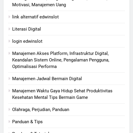
Motivasi, Manajemen Uang
link alternatif edwinslot
Literasi Digital
login edwinslot
Manajemen Akses Platform, Infrastruktur Digital,
Keandalan Sistem Online, Pengalaman Pengguna,
Optimalisasi Performa
Manajemen Jadwal Bermain Digital
Manajemen Waktu Gaya Hidup Sehat Produktivitas
Kesehatan Mental Tips Bermain Game
Olahraga, Perjudian, Panduan
Panduan & Tips