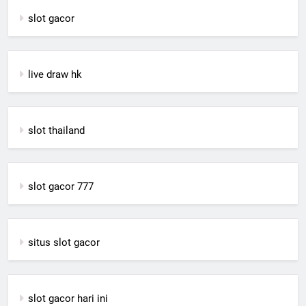
slot gacor
live draw hk
slot thailand
slot gacor 777
situs slot gacor
slot gacor hari ini