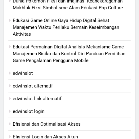
Dunia Pokémon Fiksi dan Imajinasi Keanekaragaman
Makhluk Fiksi Simbolisme Alam Edukasi Pop Culture
Edukasi Game Online Gaya Hidup Digital Sehat
Manajemen Waktu Perilaku Bermain Keseimbangan
Aktivitas
Edukasi Permainan Digital Analisis Mekanisme Game
Manajemen Risiko dan Kontrol Diri Panduan Pemilihan
Game Pengalaman Pengguna Mobile
edwinslot
edwinslot alternatif
edwinslot link alternatif
edwinslot login
Efisiensi dan Optimalisasi Akses
Efisiensi Login dan Akses Akun