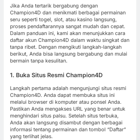
Jika Anda tertarik bergabung dengan
Champion4D dan menikmati berbagai permainan
seru seperti togel, slot, atau kasino langsung,
proses pendaftarannya sangat mudah dan cepat.
Dalam panduan ini, kami akan menunjukkan cara
daftar akun Champion4D dalam waktu singkat dan
tanpa ribet. Dengan mengikuti langkah-langkah
berikut, Anda bisa langsung bergabung dan mulai
bermain tanpa kesulitan.
1.
Buka Situs Resmi Champion4D
Langkah pertama adalah mengunjungi situs resmi
Champion4D. Anda dapat membuka situs ini
melalui browser di komputer atau ponsel Anda.
Pastikan Anda mengakses URL yang benar untuk
menghindari situs palsu. Setelah situs terbuka,
Anda akan langsung disambut dengan berbagai
informasi tentang permainan dan tombol “Daftar”
yang terlihat jelas.