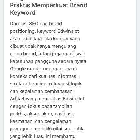
Praktis Memperkuat Brand
Keyword
Dari sisi SEO dan brand
positioning, keyword Edwinslot
akan lebih kuat jika konten yang
dibuat tidak hanya mengulang
nama brand, tetapi juga menjawab
kebutuhan pengguna secara nyata.
Google cenderung memahami
konteks dari kualitas informasi,
struktur heading, relevansi topik,
dan kedalaman pembahasan.
Artikel yang membahas Edwinslot
dengan fokus pada tampilan
praktis, akses akun, navigasi,
keamanan, dan pengalaman
pengguna memiliki nilai semantik
yang lebih luas. Ini membantu