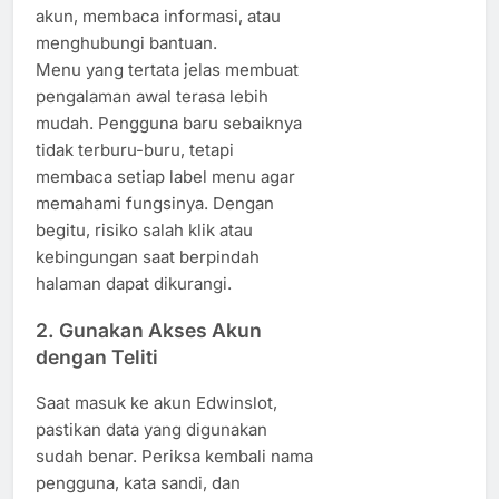
akun, membaca informasi, atau
menghubungi bantuan.
Menu yang tertata jelas membuat
pengalaman awal terasa lebih
mudah. Pengguna baru sebaiknya
tidak terburu-buru, tetapi
membaca setiap label menu agar
memahami fungsinya. Dengan
begitu, risiko salah klik atau
kebingungan saat berpindah
halaman dapat dikurangi.
2. Gunakan Akses Akun
dengan Teliti
Saat masuk ke akun Edwinslot,
pastikan data yang digunakan
sudah benar. Periksa kembali nama
pengguna, kata sandi, dan