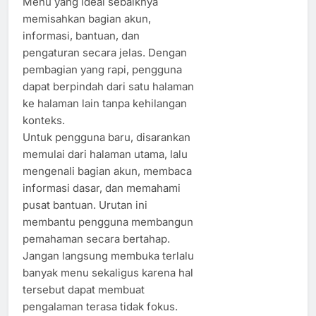
Menu yang ideal sebaiknya
memisahkan bagian akun,
informasi, bantuan, dan
pengaturan secara jelas. Dengan
pembagian yang rapi, pengguna
dapat berpindah dari satu halaman
ke halaman lain tanpa kehilangan
konteks.
Untuk pengguna baru, disarankan
memulai dari halaman utama, lalu
mengenali bagian akun, membaca
informasi dasar, dan memahami
pusat bantuan. Urutan ini
membantu pengguna membangun
pemahaman secara bertahap.
Jangan langsung membuka terlalu
banyak menu sekaligus karena hal
tersebut dapat membuat
pengalaman terasa tidak fokus.