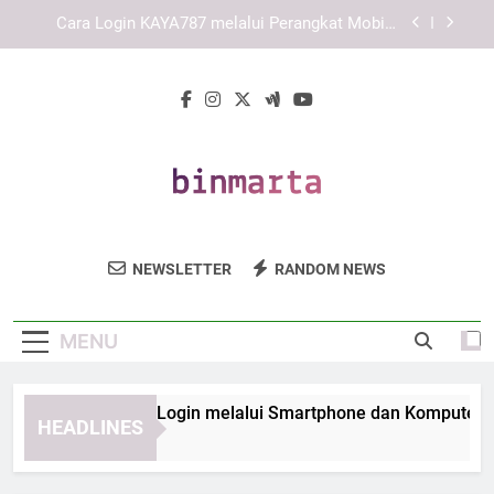
Skip
Cara Mengatasi Tombol Masuk yang Tidak
to
Berfungsi di KAYA787 Login secara Sistematis
content
KAYA787 dengan Antarmuka Modern yang Mudah
Dipahami dan Terarah
Cara EDWINSLOT Login melalui Smartphone dan
Komputer dengan Aman
Cara Login KAYA787 melalui Perangkat Mobile
dan Desktop
Cara Mengatasi Tombol Masuk yang Tidak
Berfungsi di KAYA787 Login secara Sistematis
Bin Marta
Dapatkan Layanan Penyimpanan Dan
KAYA787 dengan Antarmuka Modern yang Mudah
NEWSLETTER
RANDOM NEWS
Dipahami dan Terarah
Solusi Logistik Terbaik Dari Bin Marta.
Penyimpanan Yang Aman Dan Terpercaya.
MENU
ra EDWINSLOT Login melalui Smartphone dan Komputer den
HEADLINES
Weeks Ago