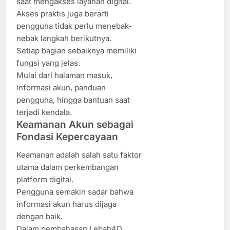
saat mengakses layanan digital.
Akses praktis juga berarti
pengguna tidak perlu menebak-
nebak langkah berikutnya.
Setiap bagian sebaiknya memiliki
fungsi yang jelas.
Mulai dari halaman masuk,
informasi akun, panduan
pengguna, hingga bantuan saat
terjadi kendala.
Keamanan Akun sebagai
Fondasi Kepercayaan
Keamanan adalah salah satu faktor
utama dalam perkembangan
platform digital.
Pengguna semakin sadar bahwa
informasi akun harus dijaga
dengan baik.
Dalam pembahasan Lebah4D,