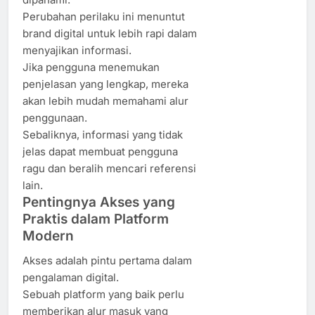
Perubahan perilaku ini menuntut
brand digital untuk lebih rapi dalam
menyajikan informasi.
Jika pengguna menemukan
penjelasan yang lengkap, mereka
akan lebih mudah memahami alur
penggunaan.
Sebaliknya, informasi yang tidak
jelas dapat membuat pengguna
ragu dan beralih mencari referensi
lain.
Pentingnya Akses yang
Praktis dalam Platform
Modern
Akses adalah pintu pertama dalam
pengalaman digital.
Sebuah platform yang baik perlu
memberikan alur masuk yang