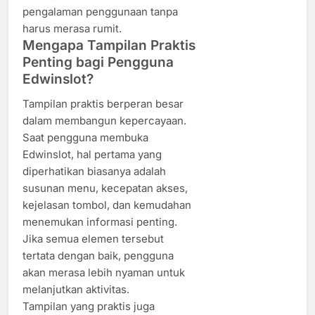
pengalaman penggunaan tanpa
harus merasa rumit.
Mengapa Tampilan Praktis
Penting bagi Pengguna
Edwinslot?
Tampilan praktis berperan besar
dalam membangun kepercayaan.
Saat pengguna membuka
Edwinslot, hal pertama yang
diperhatikan biasanya adalah
susunan menu, kecepatan akses,
kejelasan tombol, dan kemudahan
menemukan informasi penting.
Jika semua elemen tersebut
tertata dengan baik, pengguna
akan merasa lebih nyaman untuk
melanjutkan aktivitas.
Tampilan yang praktis juga