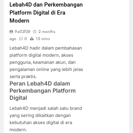
Lebah4D dan Perkembangan
Platform Digital di Era
Modern
9a02f38
2 months
ago
0
15 mins
Lebah4D hadir dalam pembahasan
platform digital modern, akses
pengguna, keamanan akun, dan
pengalaman online yang lebih jelas
serta praktis.
Peran Lebah4D dalam
Perkembangan Platform
Digital
Lebah4D menjadi salah satu brand
yang sering dikaitkan dengan
kebutuhan akses digital di era
modern.