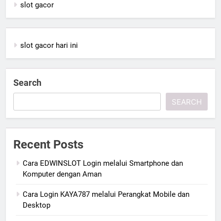
slot gacor
slot gacor hari ini
Search
SEARCH
Recent Posts
Cara EDWINSLOT Login melalui Smartphone dan
Komputer dengan Aman
Cara Login KAYA787 melalui Perangkat Mobile dan
Desktop