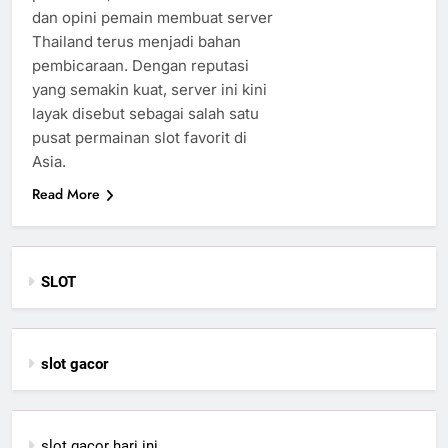
dan opini pemain membuat server
Thailand terus menjadi bahan
pembicaraan. Dengan reputasi
yang semakin kuat, server ini kini
layak disebut sebagai salah satu
pusat permainan slot favorit di
Asia.
Read More
SLOT
slot gacor
slot gacor hari ini