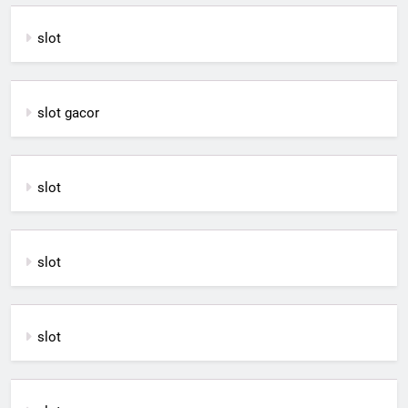
slot
slot gacor
slot
slot
slot