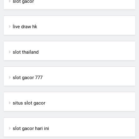
slot gacor
live draw hk
slot thailand
slot gacor 777
situs slot gacor
slot gacor hari ini