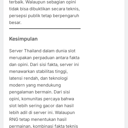
terbaik. Walaupun sebagian opini
tidak bisa dibuktikan secara teknis,
persepsi publik tetap berpengaruh
besar.
Kesimpulan
Server Thailand dalam dunia slot
merupakan perpaduan antara fakta
dan opini. Dari sisi fakta, server ini
menawarkan stabilitas tinggi,
latensi rendah, dan teknologi
modern yang mendukung
pengalaman bermain. Dari sisi
opini, komunitas percaya bahwa
slot lebih sering gacor dan hasil
lebih adil di server ini. Walaupun
RNG tetap menentukan hasil
permainan, kombinasi fakta teknis