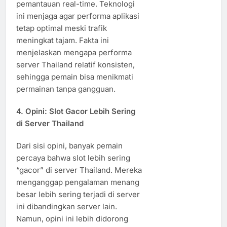
pemantauan real-time. Teknologi
ini menjaga agar performa aplikasi
tetap optimal meski trafik
meningkat tajam. Fakta ini
menjelaskan mengapa performa
server Thailand relatif konsisten,
sehingga pemain bisa menikmati
permainan tanpa gangguan.
4. Opini: Slot Gacor Lebih Sering
di Server Thailand
Dari sisi opini, banyak pemain
percaya bahwa slot lebih sering
“gacor” di server Thailand. Mereka
menganggap pengalaman menang
besar lebih sering terjadi di server
ini dibandingkan server lain.
Namun, opini ini lebih didorong