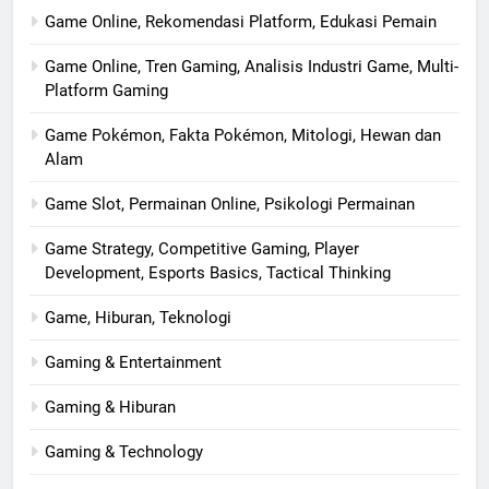
Game Online, Rekomendasi Platform, Edukasi Pemain
Game Online, Tren Gaming, Analisis Industri Game, Multi-
Platform Gaming
Game Pokémon, Fakta Pokémon, Mitologi, Hewan dan
Alam
Game Slot, Permainan Online, Psikologi Permainan
Game Strategy, Competitive Gaming, Player
Development, Esports Basics, Tactical Thinking
Game, Hiburan, Teknologi
Gaming & Entertainment
Gaming & Hiburan
Gaming & Technology