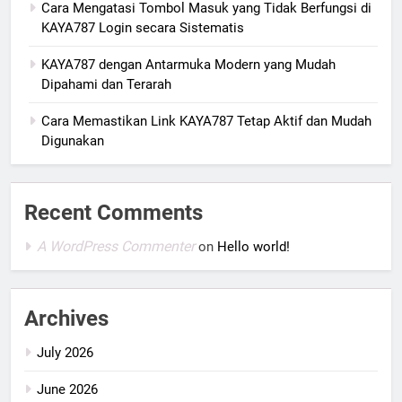
Cara Mengatasi Tombol Masuk yang Tidak Berfungsi di
KAYA787 Login secara Sistematis
KAYA787 dengan Antarmuka Modern yang Mudah
Dipahami dan Terarah
Cara Memastikan Link KAYA787 Tetap Aktif dan Mudah
Digunakan
Recent Comments
A WordPress Commenter
on
Hello world!
Archives
July 2026
June 2026