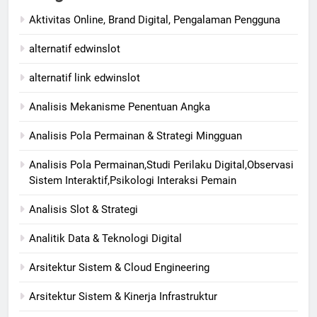
Aktivitas Online, Brand Digital, Pengalaman Pengguna
alternatif edwinslot
alternatif link edwinslot
Analisis Mekanisme Penentuan Angka
Analisis Pola Permainan & Strategi Mingguan
Analisis Pola Permainan,Studi Perilaku Digital,Observasi
Sistem Interaktif,Psikologi Interaksi Pemain
Analisis Slot & Strategi
Analitik Data & Teknologi Digital
Arsitektur Sistem & Cloud Engineering
Arsitektur Sistem & Kinerja Infrastruktur