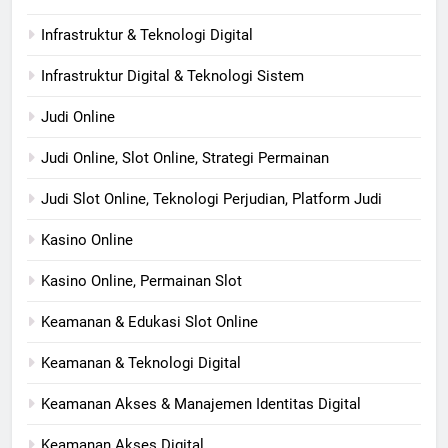
Infrastruktur & Teknologi Digital
Infrastruktur Digital & Teknologi Sistem
Judi Online
Judi Online, Slot Online, Strategi Permainan
Judi Slot Online, Teknologi Perjudian, Platform Judi
Kasino Online
Kasino Online, Permainan Slot
Keamanan & Edukasi Slot Online
Keamanan & Teknologi Digital
Keamanan Akses & Manajemen Identitas Digital
Keamanan Akses Digital