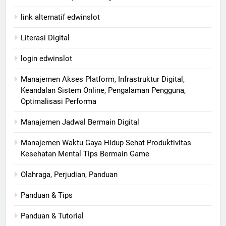
link alternatif edwinslot
Literasi Digital
login edwinslot
Manajemen Akses Platform, Infrastruktur Digital,
Keandalan Sistem Online, Pengalaman Pengguna,
Optimalisasi Performa
Manajemen Jadwal Bermain Digital
Manajemen Waktu Gaya Hidup Sehat Produktivitas
Kesehatan Mental Tips Bermain Game
Olahraga, Perjudian, Panduan
Panduan & Tips
Panduan & Tutorial