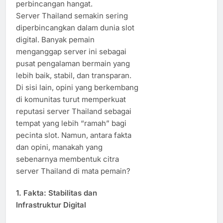
perbincangan hangat.
Server Thailand semakin sering
diperbincangkan dalam dunia slot
digital. Banyak pemain
menganggap server ini sebagai
pusat pengalaman bermain yang
lebih baik, stabil, dan transparan.
Di sisi lain, opini yang berkembang
di komunitas turut memperkuat
reputasi server Thailand sebagai
tempat yang lebih “ramah” bagi
pecinta slot. Namun, antara fakta
dan opini, manakah yang
sebenarnya membentuk citra
server Thailand di mata pemain?
1. Fakta: Stabilitas dan
Infrastruktur Digital