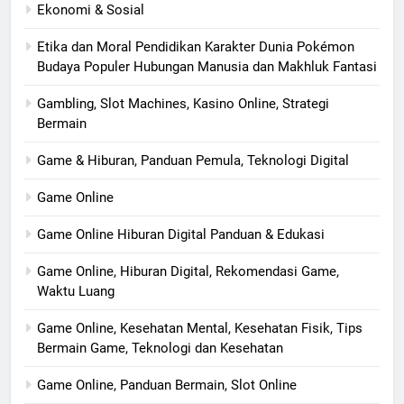
Ekonomi & Sosial
Etika dan Moral Pendidikan Karakter Dunia Pokémon
Budaya Populer Hubungan Manusia dan Makhluk Fantasi
Gambling, Slot Machines, Kasino Online, Strategi
Bermain
Game & Hiburan, Panduan Pemula, Teknologi Digital
Game Online
Game Online Hiburan Digital Panduan & Edukasi
Game Online, Hiburan Digital, Rekomendasi Game,
Waktu Luang
Game Online, Kesehatan Mental, Kesehatan Fisik, Tips
Bermain Game, Teknologi dan Kesehatan
Game Online, Panduan Bermain, Slot Online