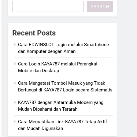
SEARCH
Recent Posts
Cara EDWINSLOT Login melalui Smartphone
dan Komputer dengan Aman
Cara Login KAYA787 melalui Perangkat
Mobile dan Desktop
Cara Mengatasi Tombol Masuk yang Tidak
Berfungsi di KAYA787 Login secara Sistematis
KAYA787 dengan Antarmuka Modern yang
Mudah Dipahami dan Terarah
Cara Memastikan Link KAYA787 Tetap Aktif
dan Mudah Digunakan