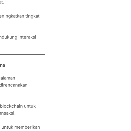
t.
eningkatkan tingkat
ndukung interaksi
una
galaman
direncanakan
 blockchain untuk
nsaksi.
f untuk memberikan