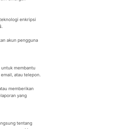
eknologi enkripsi
S
.
kan akun pengguna
a untuk membantu
 email, atau telepon.
atau memberikan
elaporan yang
ngsung tentang