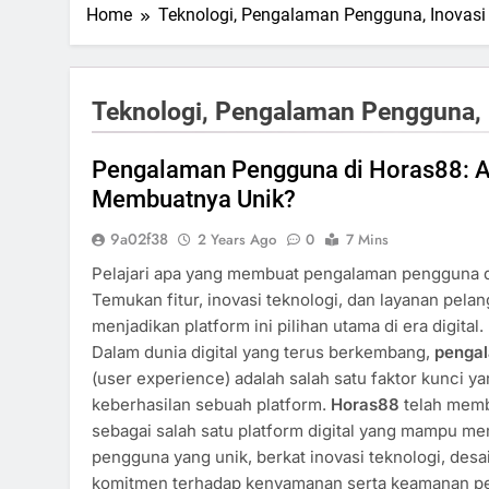
Home
Teknologi, Pengalaman Pengguna, Inovasi 
Teknologi, Pengalaman Pengguna, I
Pengalaman Pengguna di Horas88: A
Membuatnya Unik?
9a02f38
2 Years Ago
0
7 Mins
Pelajari apa yang membuat pengalaman pengguna d
Temukan fitur, inovasi teknologi, dan layanan pela
menjadikan platform ini pilihan utama di era digital.
Dalam dunia digital yang terus berkembang,
penga
(user experience) adalah salah satu faktor kunci 
keberhasilan sebuah platform.
Horas88
telah memb
sebagai salah satu platform digital yang mampu 
pengguna yang unik, berkat inovasi teknologi, desain
komitmen terhadap kenyamanan serta keamanan pela