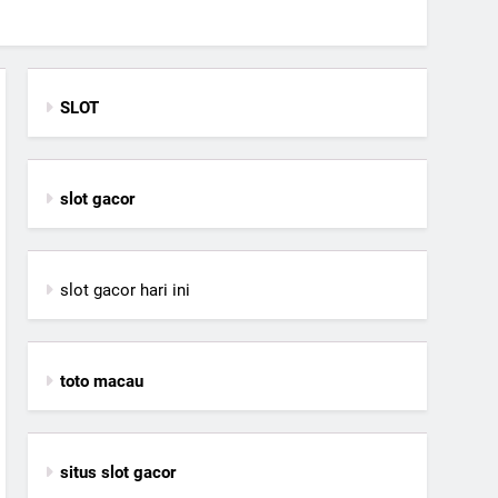
SLOT
slot gacor
slot gacor hari ini
toto macau
situs slot gacor