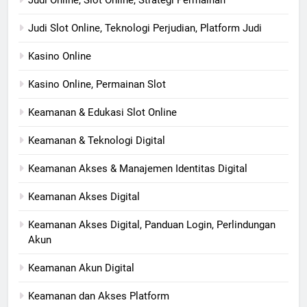
Judi Slot Online, Teknologi Perjudian, Platform Judi
Kasino Online
Kasino Online, Permainan Slot
Keamanan & Edukasi Slot Online
Keamanan & Teknologi Digital
Keamanan Akses & Manajemen Identitas Digital
Keamanan Akses Digital
Keamanan Akses Digital, Panduan Login, Perlindungan
Akun
Keamanan Akun Digital
Keamanan dan Akses Platform