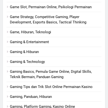
Game Slot, Permainan Online, Psikologi Permainan
Game Strategy, Competitive Gaming, Player
Development, Esports Basics, Tactical Thinking
Game, Hiburan, Teknologi
Gaming & Entertainment
Gaming & Hiburan
Gaming & Technology
Gaming Basics, Pemula Game Online, Digital Skills,
Teknik Bermain, Panduan Gaming
Gaming Tips dan Trik Slot Online Permainan Kasino
Gaming, Panduan, Hiburan
Gaming, Platform Gaming, Kasino Online