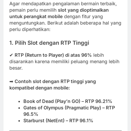
Agar mendapatkan pengalaman bermain terbaik,
pemain perlu memilih
slot yang dioptimalkan
untuk perangkat mobile
dengan fitur yang
menguntungkan. Berikut adalah beberapa hal yang
perlu diperhatikan:
1. Pilih Slot dengan RTP Tinggi
✔
RTP (Return to Player) di atas 96%
lebih
disarankan karena memiliki peluang menang lebih
besar.
➡
Contoh slot dengan RTP tinggi yang
kompatibel dengan mobile:
Book of Dead (Play’n GO) – RTP 96.21%
Gates of Olympus (Pragmatic Play) – RTP
96.5%
Starburst (NetEnt) – RTP 96.1%