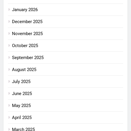
January 2026
December 2025
November 2025
October 2025
September 2025
August 2025
July 2025
June 2025
May 2025
April 2025
March 2025