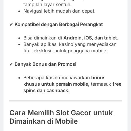
tampilan layar sentuh.
Navigasi lebih mudah dan cepat.
✔
Kompatibel dengan Berbagai Perangkat
Bisa dimainkan di
Android, iOS, dan tablet
.
Banyak aplikasi kasino yang menyediakan
fitur eksklusif untuk pengguna mobile.
✔
Banyak Bonus dan Promosi
Beberapa kasino menawarkan
bonus
khusus untuk pemain mobile
, termasuk
free
spins dan cashback
.
Cara Memilih Slot Gacor untuk
Dimainkan di Mobile