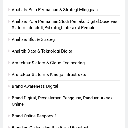
Analisis Pola Permainan & Strategi Mingguan
Analisis Pola Permainan,Studi Perilaku Digital,Observasi
Sistem Interaktif,Psikologi Interaksi Pemain
Analisis Slot & Strategi
Analitik Data & Teknologi Digital
Arsitektur Sistem & Cloud Engineering
Arsitektur Sistem & Kinerja Infrastruktur
Brand Awareness Digital
Brand Digital, Pengalaman Pengguna, Panduan Akses
Online
Brand Online Responsif
Branding Online,Identitas Brand,Reputasi