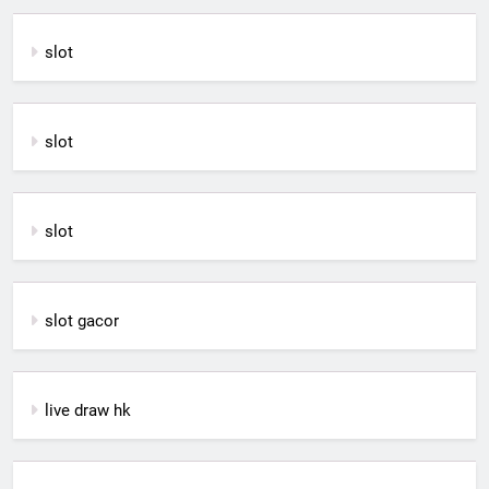
slot
slot
slot
slot gacor
live draw hk