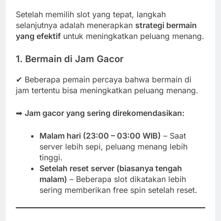
Setelah memilih slot yang tepat, langkah
selanjutnya adalah menerapkan
strategi bermain
yang efektif
untuk meningkatkan peluang menang.
1. Bermain di Jam Gacor
✔ Beberapa pemain percaya bahwa bermain di
jam tertentu bisa meningkatkan peluang menang.
➡
Jam gacor yang sering direkomendasikan:
Malam hari (23:00 – 03:00 WIB)
– Saat
server lebih sepi, peluang menang lebih
tinggi.
Setelah reset server (biasanya tengah
malam)
– Beberapa slot dikatakan lebih
sering memberikan free spin setelah reset.