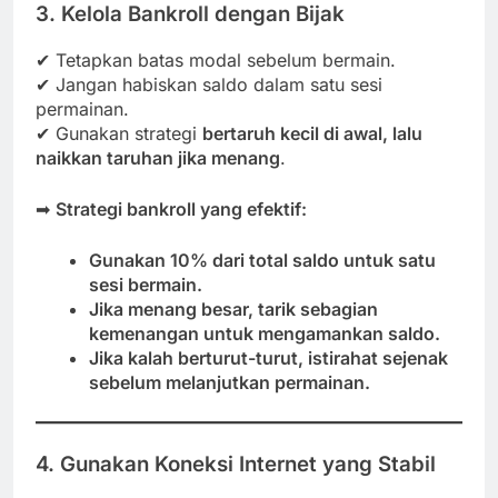
3. Kelola Bankroll dengan Bijak
✔ Tetapkan batas modal sebelum bermain.
✔ Jangan habiskan saldo dalam satu sesi
permainan.
✔ Gunakan strategi
bertaruh kecil di awal, lalu
naikkan taruhan jika menang
.
➡
Strategi bankroll yang efektif:
Gunakan 10% dari total saldo untuk satu
sesi bermain.
Jika menang besar, tarik sebagian
kemenangan untuk mengamankan saldo.
Jika kalah berturut-turut, istirahat sejenak
sebelum melanjutkan permainan.
4. Gunakan Koneksi Internet yang Stabil