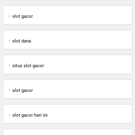
slot gacor
slot dana
situs slot gacor
slot gacor
slot gacor hari ini