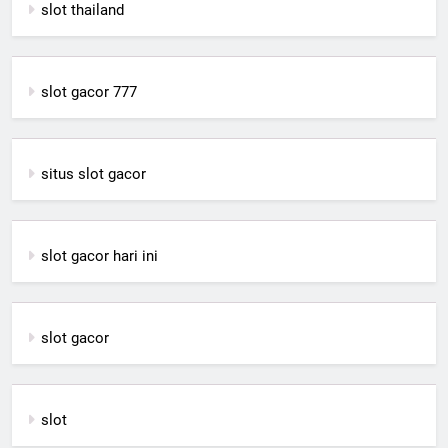
slot thailand
slot gacor 777
situs slot gacor
slot gacor hari ini
slot gacor
slot