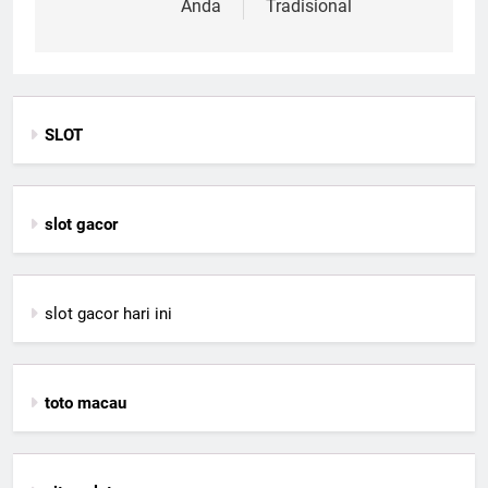
Anda
Tradisional
SLOT
slot gacor
slot gacor hari ini
toto macau