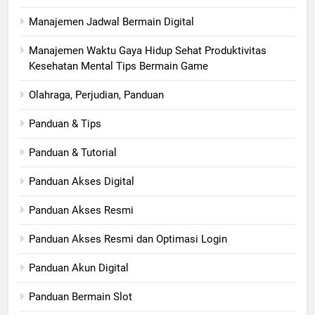
Manajemen Jadwal Bermain Digital
Manajemen Waktu Gaya Hidup Sehat Produktivitas
Kesehatan Mental Tips Bermain Game
Olahraga, Perjudian, Panduan
Panduan & Tips
Panduan & Tutorial
Panduan Akses Digital
Panduan Akses Resmi
Panduan Akses Resmi dan Optimasi Login
Panduan Akun Digital
Panduan Bermain Slot