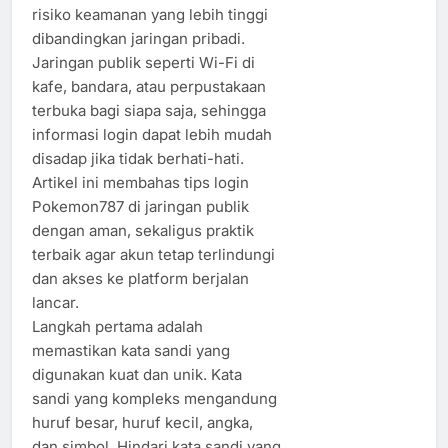
risiko keamanan yang lebih tinggi
dibandingkan jaringan pribadi.
Jaringan publik seperti Wi-Fi di
kafe, bandara, atau perpustakaan
terbuka bagi siapa saja, sehingga
informasi login dapat lebih mudah
disadap jika tidak berhati-hati.
Artikel ini membahas tips login
Pokemon787 di jaringan publik
dengan aman, sekaligus praktik
terbaik agar akun tetap terlindungi
dan akses ke platform berjalan
lancar.
Langkah pertama adalah
memastikan kata sandi yang
digunakan kuat dan unik. Kata
sandi yang kompleks mengandung
huruf besar, huruf kecil, angka,
dan simbol. Hindari kata sandi yang