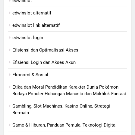
edwinslot
edwinslot alternatif
edwinslot link alternatif
edwinslot login
Efisiensi dan Optimalisasi Akses
Efisiensi Login dan Akses Akun
Ekonomi & Sosial
Etika dan Moral Pendidikan Karakter Dunia Pokémon
Budaya Populer Hubungan Manusia dan Makhluk Fantasi
Gambling, Slot Machines, Kasino Online, Strategi
Bermain
Game & Hiburan, Panduan Pemula, Teknologi Digital