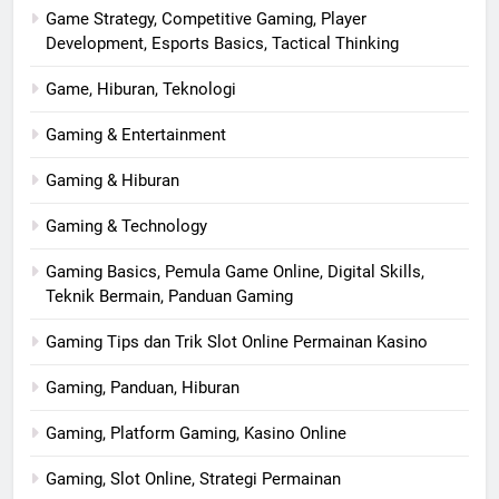
Game Strategy, Competitive Gaming, Player
Development, Esports Basics, Tactical Thinking
Game, Hiburan, Teknologi
Gaming & Entertainment
Gaming & Hiburan
Gaming & Technology
Gaming Basics, Pemula Game Online, Digital Skills,
Teknik Bermain, Panduan Gaming
Gaming Tips dan Trik Slot Online Permainan Kasino
Gaming, Panduan, Hiburan
Gaming, Platform Gaming, Kasino Online
Gaming, Slot Online, Strategi Permainan