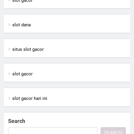
slot gacor
slot dana
situs slot gacor
slot gacor
slot gacor hari ini
Search
SEARCH