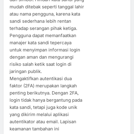
mudah ditebak seperti tanggal lahir
atau nama pengguna, karena kata
sandi sederhana lebih rentan
terhadap serangan pihak ketiga.
Pengguna dapat memanfaatkan
manajer kata sandi tepercaya
untuk menyimpan informasi login
dengan aman dan mengurangi
risiko salah ketik saat login di
jaringan publik.
Mengaktifkan autentikasi dua
faktor (2FA) merupakan langkah
penting berikutnya. Dengan 2FA,
login tidak hanya bergantung pada
kata sandi, tetapi juga kode unik
yang dikirim melalui aplikasi
autentikator atau email. Lapisan
keamanan tambahan ini