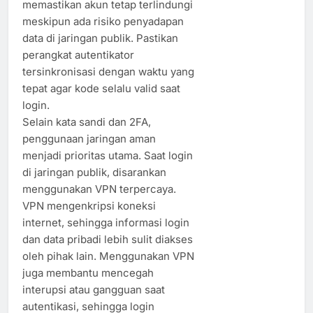
memastikan akun tetap terlindungi
meskipun ada risiko penyadapan
data di jaringan publik. Pastikan
perangkat autentikator
tersinkronisasi dengan waktu yang
tepat agar kode selalu valid saat
login.
Selain kata sandi dan 2FA,
penggunaan jaringan aman
menjadi prioritas utama. Saat login
di jaringan publik, disarankan
menggunakan VPN terpercaya.
VPN mengenkripsi koneksi
internet, sehingga informasi login
dan data pribadi lebih sulit diakses
oleh pihak lain. Menggunakan VPN
juga membantu mencegah
interupsi atau gangguan saat
autentikasi, sehingga login