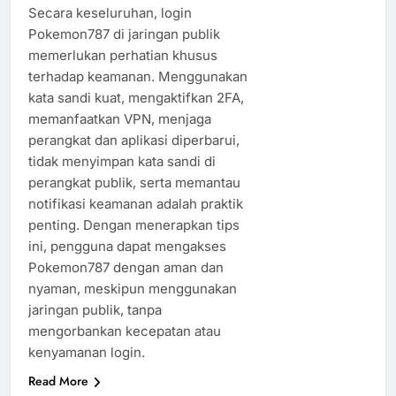
Secara keseluruhan, login
Pokemon787 di jaringan publik
memerlukan perhatian khusus
terhadap keamanan. Menggunakan
kata sandi kuat, mengaktifkan 2FA,
memanfaatkan VPN, menjaga
perangkat dan aplikasi diperbarui,
tidak menyimpan kata sandi di
perangkat publik, serta memantau
notifikasi keamanan adalah praktik
penting. Dengan menerapkan tips
ini, pengguna dapat mengakses
Pokemon787 dengan aman dan
nyaman, meskipun menggunakan
jaringan publik, tanpa
mengorbankan kecepatan atau
kenyamanan login.
Read More