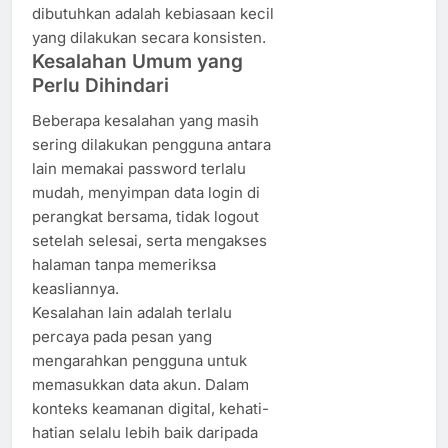
dibutuhkan adalah kebiasaan kecil
yang dilakukan secara konsisten.
Kesalahan Umum yang
Perlu Dihindari
Beberapa kesalahan yang masih
sering dilakukan pengguna antara
lain memakai password terlalu
mudah, menyimpan data login di
perangkat bersama, tidak logout
setelah selesai, serta mengakses
halaman tanpa memeriksa
keasliannya.
Kesalahan lain adalah terlalu
percaya pada pesan yang
mengarahkan pengguna untuk
memasukkan data akun. Dalam
konteks keamanan digital, kehati-
hatian selalu lebih baik daripada