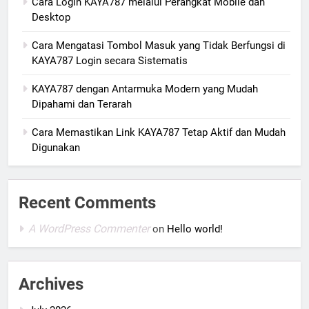
Cara Login KAYA787 melalui Perangkat Mobile dan
Desktop
Cara Mengatasi Tombol Masuk yang Tidak Berfungsi di
KAYA787 Login secara Sistematis
KAYA787 dengan Antarmuka Modern yang Mudah
Dipahami dan Terarah
Cara Memastikan Link KAYA787 Tetap Aktif dan Mudah
Digunakan
Recent Comments
A WordPress Commenter
on
Hello world!
Archives