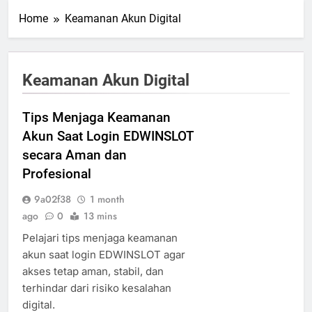
Home
Keamanan Akun Digital
Keamanan Akun Digital
Tips Menjaga Keamanan
Akun Saat Login EDWINSLOT
secara Aman dan
Profesional
9a02f38
1 month
ago
0
13 mins
Pelajari tips menjaga keamanan
akun saat login EDWINSLOT agar
akses tetap aman, stabil, dan
terhindar dari risiko kesalahan
digital.