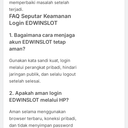
memperbaiki masalah setelah
terjadi.
FAQ Seputar Keamanan
Login EDWINSLOT
1. Bagaimana cara menjaga
akun EDWINSLOT tetap
aman?
Gunakan kata sandi kuat, login
melalui perangkat pribadi, hindari
jaringan publik, dan selalu logout
setelah selesai.
2. Apakah aman login
EDWINSLOT melalui HP?
Aman selama menggunakan
browser terbaru, koneksi pribadi,
dan tidak menyimpan password