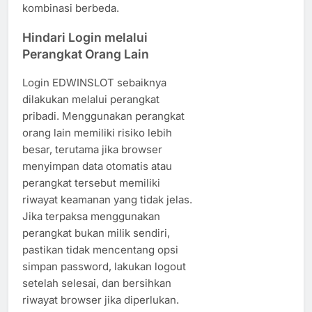
kombinasi berbeda.
Hindari Login melalui
Perangkat Orang Lain
Login EDWINSLOT sebaiknya
dilakukan melalui perangkat
pribadi. Menggunakan perangkat
orang lain memiliki risiko lebih
besar, terutama jika browser
menyimpan data otomatis atau
perangkat tersebut memiliki
riwayat keamanan yang tidak jelas.
Jika terpaksa menggunakan
perangkat bukan milik sendiri,
pastikan tidak mencentang opsi
simpan password, lakukan logout
setelah selesai, dan bersihkan
riwayat browser jika diperlukan.