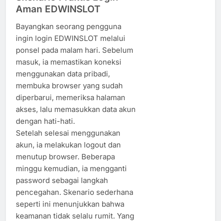
Aman EDWINSLOT
Bayangkan seorang pengguna
ingin login EDWINSLOT melalui
ponsel pada malam hari. Sebelum
masuk, ia memastikan koneksi
menggunakan data pribadi,
membuka browser yang sudah
diperbarui, memeriksa halaman
akses, lalu memasukkan data akun
dengan hati-hati.
Setelah selesai menggunakan
akun, ia melakukan logout dan
menutup browser. Beberapa
minggu kemudian, ia mengganti
password sebagai langkah
pencegahan. Skenario sederhana
seperti ini menunjukkan bahwa
keamanan tidak selalu rumit. Yang