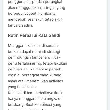
pengguna berpindah perangkat
atau menggunakan jaringan yang
berbeda. Logout membantu
mencegah sesi akun tetap aktif
tanpa disadari.
Rutin Perbarui Kata Sandi
Mengganti kata sandi secara
berkala dapat menjadi strategi
perlindungan tambahan. Tidak
perlu terlalu sering, tetapi lakukan
pembaruan jika merasa pernah
login di perangkat yang kurang
aman atau menemukan aktivitas
yang tidak biasa.
Kata sandi baru sebaiknya tidak
hanya mengganti satu angka di
belakang. Buat kombinasi yang