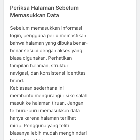
Periksa Halaman Sebelum
Memasukkan Data
Sebelum memasukkan informasi
login, pengguna perlu memastikan
bahwa halaman yang dibuka benar-
benar sesuai dengan akses yang
biasa digunakan. Perhatikan
tampilan halaman, struktur
navigasi, dan konsistensi identitas
brand.
Kebiasaan sederhana ini
membantu mengurangi risiko salah
masuk ke halaman tiruan. Jangan
terburu-buru memasukkan data
hanya karena halaman terlihat
mirip. Pengguna yang teliti
biasanya lebih mudah menghindari