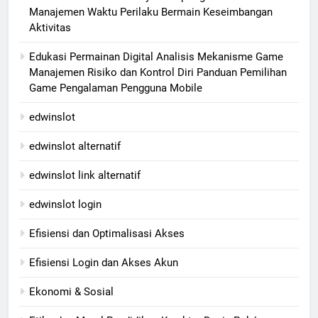
Manajemen Waktu Perilaku Bermain Keseimbangan
Aktivitas
Edukasi Permainan Digital Analisis Mekanisme Game
Manajemen Risiko dan Kontrol Diri Panduan Pemilihan
Game Pengalaman Pengguna Mobile
edwinslot
edwinslot alternatif
edwinslot link alternatif
edwinslot login
Efisiensi dan Optimalisasi Akses
Efisiensi Login dan Akses Akun
Ekonomi & Sosial