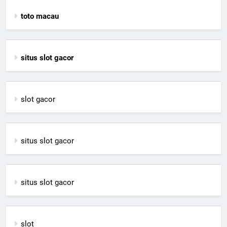
toto macau
situs slot gacor
slot gacor
situs slot gacor
situs slot gacor
slot