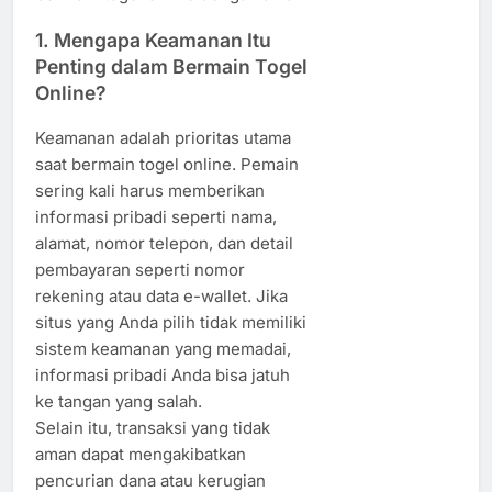
1.
Mengapa Keamanan Itu
Penting dalam Bermain Togel
Online?
Keamanan adalah prioritas utama
saat bermain togel online. Pemain
sering kali harus memberikan
informasi pribadi seperti nama,
alamat, nomor telepon, dan detail
pembayaran seperti nomor
rekening atau data e-wallet. Jika
situs yang Anda pilih tidak memiliki
sistem keamanan yang memadai,
informasi pribadi Anda bisa jatuh
ke tangan yang salah.
Selain itu, transaksi yang tidak
aman dapat mengakibatkan
pencurian dana atau kerugian