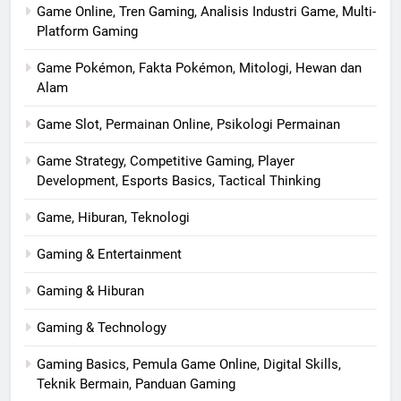
Game Online, Tren Gaming, Analisis Industri Game, Multi-
Platform Gaming
Game Pokémon, Fakta Pokémon, Mitologi, Hewan dan
Alam
Game Slot, Permainan Online, Psikologi Permainan
Game Strategy, Competitive Gaming, Player
Development, Esports Basics, Tactical Thinking
Game, Hiburan, Teknologi
Gaming & Entertainment
Gaming & Hiburan
Gaming & Technology
Gaming Basics, Pemula Game Online, Digital Skills,
Teknik Bermain, Panduan Gaming