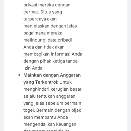
privasi mereka dengan
cermat. Situs yang
terpercaya akan
menjelaskan dengan jelas
bagaimana mereka
melindungi data pribadi
Anda dan tidak akan
membagikan informasi Anda
dengan pihak ketiga tanpa
izin Anda.
Mainkan dengan Anggaran
yang Terkontrol
: Untuk
menghindari kerugian besar,
selalu tentukan anggaran
yang jelas sebelum bermain
togel. Bermain dengan bijak
akan membantu Anda
mengendalikan keuangan