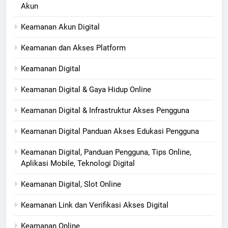
Akun
Keamanan Akun Digital
Keamanan dan Akses Platform
Keamanan Digital
Keamanan Digital & Gaya Hidup Online
Keamanan Digital & Infrastruktur Akses Pengguna
Keamanan Digital Panduan Akses Edukasi Pengguna
Keamanan Digital, Panduan Pengguna, Tips Online,
Aplikasi Mobile, Teknologi Digital
Keamanan Digital, Slot Online
Keamanan Link dan Verifikasi Akses Digital
Keamanan Online