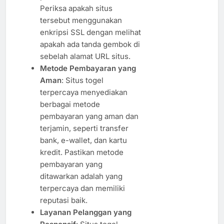
Periksa apakah situs
tersebut menggunakan
enkripsi SSL dengan melihat
apakah ada tanda gembok di
sebelah alamat URL situs.
Metode Pembayaran yang
Aman
: Situs togel
terpercaya menyediakan
berbagai metode
pembayaran yang aman dan
terjamin, seperti transfer
bank, e-wallet, dan kartu
kredit. Pastikan metode
pembayaran yang
ditawarkan adalah yang
terpercaya dan memiliki
reputasi baik.
Layanan Pelanggan yang