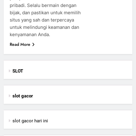
pribadi. Selalu bermain dengan
bijak, dan pastikan untuk memilih
situs yang sah dan terpercaya
untuk melindungi keamanan dan
kenyamanan Anda.
Read More
SLOT
slot gacor
slot gacor hari ini