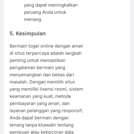
yang dapat meningkatkan
peluang Anda untuk
menang.
5.
Kesimpulan
Bermain togel online dengan aman
di situs terpercaya adalah langkah
penting untuk memastikan
pengalaman bermain yang
menyenangkan dan bebas dari
masalah. Dengan memilih situs
yang memiliki lisensi resmi, sistem
keamanan yang kuat, metode
pembayaran yang aman, dan
layanan pelanggan yang responsif,
Anda dapat bermain dengan
tenang tanpa khawatir tentang
penipuan atau kebocoran data