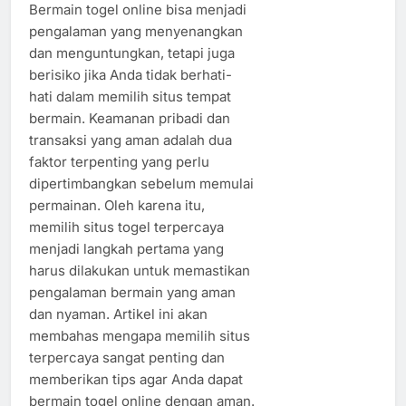
Bermain togel online bisa menjadi
pengalaman yang menyenangkan
dan menguntungkan, tetapi juga
berisiko jika Anda tidak berhati-
hati dalam memilih situs tempat
bermain. Keamanan pribadi dan
transaksi yang aman adalah dua
faktor terpenting yang perlu
dipertimbangkan sebelum memulai
permainan. Oleh karena itu,
memilih situs togel terpercaya
menjadi langkah pertama yang
harus dilakukan untuk memastikan
pengalaman bermain yang aman
dan nyaman. Artikel ini akan
membahas mengapa memilih situs
terpercaya sangat penting dan
memberikan tips agar Anda dapat
bermain togel online dengan aman.