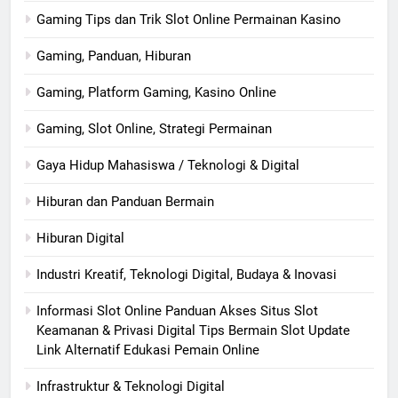
Gaming Tips dan Trik Slot Online Permainan Kasino
Gaming, Panduan, Hiburan
Gaming, Platform Gaming, Kasino Online
Gaming, Slot Online, Strategi Permainan
Gaya Hidup Mahasiswa / Teknologi & Digital
Hiburan dan Panduan Bermain
Hiburan Digital
Industri Kreatif, Teknologi Digital, Budaya & Inovasi
Informasi Slot Online Panduan Akses Situs Slot
Keamanan & Privasi Digital Tips Bermain Slot Update
Link Alternatif Edukasi Pemain Online
Infrastruktur & Teknologi Digital