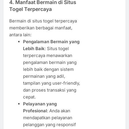
4.
Manfaat Bermain di Situs
Togel Terpercaya
Bermain di situs togel terpercaya
memberikan berbagai manfaat,
antara lain:
Pengalaman Bermain yang
Lebih Baik
: Situs togel
terpercaya menawarkan
pengalaman bermain yang
lebih baik dengan sistem
permainan yang adil,
tampilan yang user-friendly,
dan proses transaksi yang
cepat.
Pelayanan yang
Profesional
: Anda akan
mendapatkan pelayanan
pelanggan yang responsif