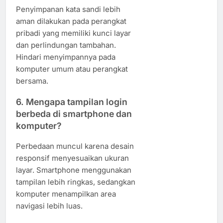
Penyimpanan kata sandi lebih
aman dilakukan pada perangkat
pribadi yang memiliki kunci layar
dan perlindungan tambahan.
Hindari menyimpannya pada
komputer umum atau perangkat
bersama.
6. Mengapa tampilan login
berbeda di smartphone dan
komputer?
Perbedaan muncul karena desain
responsif menyesuaikan ukuran
layar. Smartphone menggunakan
tampilan lebih ringkas, sedangkan
komputer menampilkan area
navigasi lebih luas.