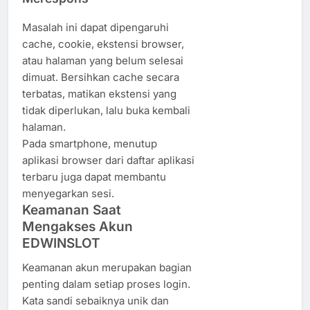
Masalah ini dapat dipengaruhi
cache, cookie, ekstensi browser,
atau halaman yang belum selesai
dimuat. Bersihkan cache secara
terbatas, matikan ekstensi yang
tidak diperlukan, lalu buka kembali
halaman.
Pada smartphone, menutup
aplikasi browser dari daftar aplikasi
terbaru juga dapat membantu
menyegarkan sesi.
Keamanan Saat
Mengakses Akun
EDWINSLOT
Keamanan akun merupakan bagian
penting dalam setiap proses login.
Kata sandi sebaiknya unik dan