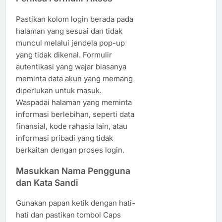
Pastikan kolom login berada pada
halaman yang sesuai dan tidak
muncul melalui jendela pop-up
yang tidak dikenal. Formulir
autentikasi yang wajar biasanya
meminta data akun yang memang
diperlukan untuk masuk.
Waspadai halaman yang meminta
informasi berlebihan, seperti data
finansial, kode rahasia lain, atau
informasi pribadi yang tidak
berkaitan dengan proses login.
Masukkan Nama Pengguna
dan Kata Sandi
Gunakan papan ketik dengan hati-
hati dan pastikan tombol Caps