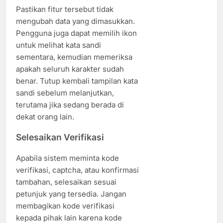
Pastikan fitur tersebut tidak
mengubah data yang dimasukkan.
Pengguna juga dapat memilih ikon
untuk melihat kata sandi
sementara, kemudian memeriksa
apakah seluruh karakter sudah
benar. Tutup kembali tampilan kata
sandi sebelum melanjutkan,
terutama jika sedang berada di
dekat orang lain.
Selesaikan Verifikasi
Apabila sistem meminta kode
verifikasi, captcha, atau konfirmasi
tambahan, selesaikan sesuai
petunjuk yang tersedia. Jangan
membagikan kode verifikasi
kepada pihak lain karena kode