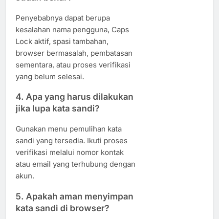
Penyebabnya dapat berupa
kesalahan nama pengguna, Caps
Lock aktif, spasi tambahan,
browser bermasalah, pembatasan
sementara, atau proses verifikasi
yang belum selesai.
4. Apa yang harus dilakukan
jika lupa kata sandi?
Gunakan menu pemulihan kata
sandi yang tersedia. Ikuti proses
verifikasi melalui nomor kontak
atau email yang terhubung dengan
akun.
5. Apakah aman menyimpan
kata sandi di browser?