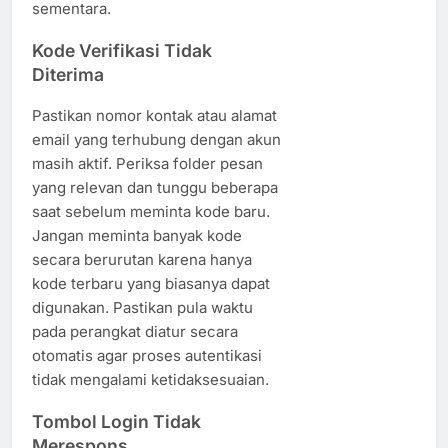
sementara.
Kode Verifikasi Tidak
Diterima
Pastikan nomor kontak atau alamat
email yang terhubung dengan akun
masih aktif. Periksa folder pesan
yang relevan dan tunggu beberapa
saat sebelum meminta kode baru.
Jangan meminta banyak kode
secara berurutan karena hanya
kode terbaru yang biasanya dapat
digunakan. Pastikan pula waktu
pada perangkat diatur secara
otomatis agar proses autentikasi
tidak mengalami ketidaksesuaian.
Tombol Login Tidak
Merespons