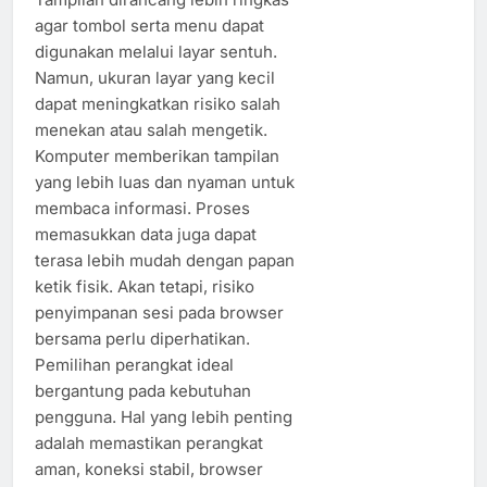
agar tombol serta menu dapat
digunakan melalui layar sentuh.
Namun, ukuran layar yang kecil
dapat meningkatkan risiko salah
menekan atau salah mengetik.
Komputer memberikan tampilan
yang lebih luas dan nyaman untuk
membaca informasi. Proses
memasukkan data juga dapat
terasa lebih mudah dengan papan
ketik fisik. Akan tetapi, risiko
penyimpanan sesi pada browser
bersama perlu diperhatikan.
Pemilihan perangkat ideal
bergantung pada kebutuhan
pengguna. Hal yang lebih penting
adalah memastikan perangkat
aman, koneksi stabil, browser