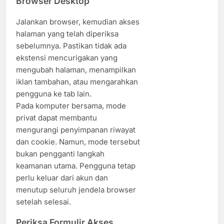
Browser Desktop
Jalankan browser, kemudian akses
halaman yang telah diperiksa
sebelumnya. Pastikan tidak ada
ekstensi mencurigakan yang
mengubah halaman, menampilkan
iklan tambahan, atau mengarahkan
pengguna ke tab lain.
Pada komputer bersama, mode
privat dapat membantu
mengurangi penyimpanan riwayat
dan cookie. Namun, mode tersebut
bukan pengganti langkah
keamanan utama. Pengguna tetap
perlu keluar dari akun dan
menutup seluruh jendela browser
setelah selesai.
Periksa Formulir Akses