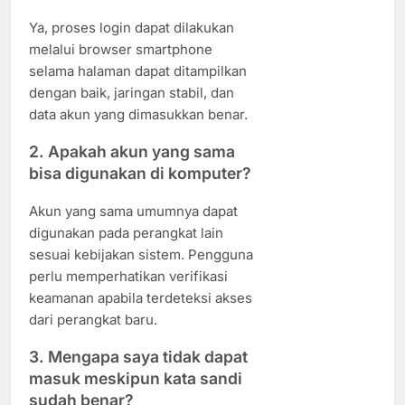
Ya, proses login dapat dilakukan
melalui browser smartphone
selama halaman dapat ditampilkan
dengan baik, jaringan stabil, dan
data akun yang dimasukkan benar.
2. Apakah akun yang sama
bisa digunakan di komputer?
Akun yang sama umumnya dapat
digunakan pada perangkat lain
sesuai kebijakan sistem. Pengguna
perlu memperhatikan verifikasi
keamanan apabila terdeteksi akses
dari perangkat baru.
3. Mengapa saya tidak dapat
masuk meskipun kata sandi
sudah benar?