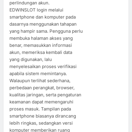
perlindungan akun.
EDWINSLOT login melalui
smartphone dan komputer pada
dasarnya menggunakan tahapan
yang hampir sama. Pengguna perlu
membuka halaman akses yang
benar, memasukkan informasi
akun, memeriksa kembali data
yang digunakan, lalu
menyelesaikan proses verifikasi
apabila sistem memintanya.
Walaupun terlihat sederhana,
perbedaan perangkat, browser,
kualitas jaringan, serta pengaturan
keamanan dapat memengaruhi
proses masuk. Tampilan pada
smartphone biasanya dirancang
lebih ringkas, sedangkan versi
komputer memberikan ruang