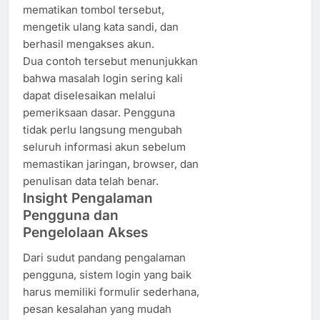
mematikan tombol tersebut,
mengetik ulang kata sandi, dan
berhasil mengakses akun.
Dua contoh tersebut menunjukkan
bahwa masalah login sering kali
dapat diselesaikan melalui
pemeriksaan dasar. Pengguna
tidak perlu langsung mengubah
seluruh informasi akun sebelum
memastikan jaringan, browser, dan
penulisan data telah benar.
Insight Pengalaman
Pengguna dan
Pengelolaan Akses
Dari sudut pandang pengalaman
pengguna, sistem login yang baik
harus memiliki formulir sederhana,
pesan kesalahan yang mudah