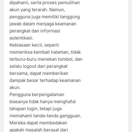
dipahami, serta proses pemulihan
akun yang terarah. Namun,
pengguna juga memiliki tanggung
jawab dalam menjaga keamanan
perangkat dan informasi
autentikasi.
Kebiasaan kecil, seperti
memeriksa kembali halaman, tidak
terburu-buru menekan tombol, dan
selalu logout dari perangkat
bersama, dapat memberikan
dampak besar terhadap keamanan
akun.
Pengguna berpengalaman
biasanya tidak hanya menghafal
tahapan login, tetapi juga
memahami tanda-tanda gangguan.
Mereka dapat membedakan
apakah masalah berasal dari