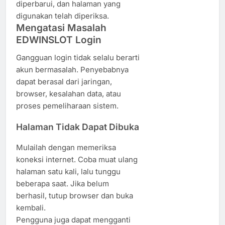
diperbarui, dan halaman yang
digunakan telah diperiksa.
Mengatasi Masalah
EDWINSLOT Login
Gangguan login tidak selalu berarti
akun bermasalah. Penyebabnya
dapat berasal dari jaringan,
browser, kesalahan data, atau
proses pemeliharaan sistem.
Halaman Tidak Dapat Dibuka
Mulailah dengan memeriksa
koneksi internet. Coba muat ulang
halaman satu kali, lalu tunggu
beberapa saat. Jika belum
berhasil, tutup browser dan buka
kembali.
Pengguna juga dapat mengganti