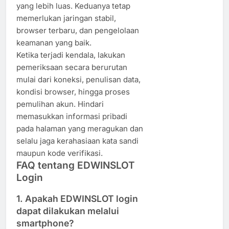
yang lebih luas. Keduanya tetap
memerlukan jaringan stabil,
browser terbaru, dan pengelolaan
keamanan yang baik.
Ketika terjadi kendala, lakukan
pemeriksaan secara berurutan
mulai dari koneksi, penulisan data,
kondisi browser, hingga proses
pemulihan akun. Hindari
memasukkan informasi pribadi
pada halaman yang meragukan dan
selalu jaga kerahasiaan kata sandi
maupun kode verifikasi.
FAQ tentang EDWINSLOT
Login
1. Apakah EDWINSLOT login
dapat dilakukan melalui
smartphone?