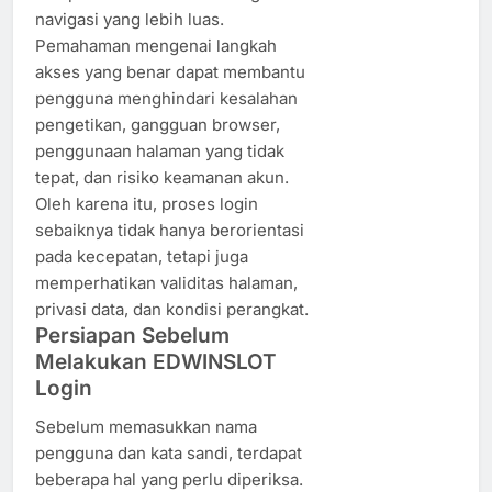
navigasi yang lebih luas.
Pemahaman mengenai langkah
akses yang benar dapat membantu
pengguna menghindari kesalahan
pengetikan, gangguan browser,
penggunaan halaman yang tidak
tepat, dan risiko keamanan akun.
Oleh karena itu, proses login
sebaiknya tidak hanya berorientasi
pada kecepatan, tetapi juga
memperhatikan validitas halaman,
privasi data, dan kondisi perangkat.
Persiapan Sebelum
Melakukan EDWINSLOT
Login
Sebelum memasukkan nama
pengguna dan kata sandi, terdapat
beberapa hal yang perlu diperiksa.