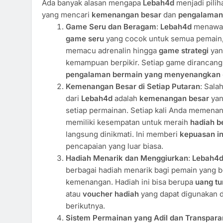
Ada banyak alasan mengapa
Lebah4d
menjadi pili
yang mencari
kemenangan besar
dan
pengalaman
Game Seru dan Beragam
:
Lebah4d
menawark
game seru
yang cocok untuk semua pemain,
memacu adrenalin hingga
game strategi
yan
kemampuan berpikir. Setiap game dirancan
pengalaman bermain yang menyenangkan
Kemenangan Besar di Setiap Putaran
: Sala
dari
Lebah4d
adalah
kemenangan besar
yan
setiap permainan. Setiap kali Anda memena
memiliki kesempatan untuk meraih
hadiah b
langsung dinikmati. Ini memberi
kepuasan in
pencapaian yang luar biasa.
Hadiah Menarik dan Menggiurkan
:
Lebah4
berbagai hadiah menarik bagi pemain yang b
kemenangan. Hadiah ini bisa berupa
uang tu
atau
voucher hadiah
yang dapat digunakan 
berikutnya.
Sistem Permainan yang Adil dan Transpara