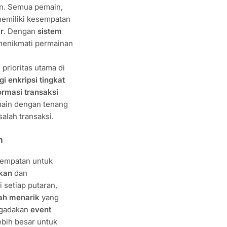
n. Semua pemain,
emiliki kesempatan
r
. Dengan
sistem
menikmati permainan
prioritas utama di
gi enkripsi tingkat
ormasi transaksi
ain dengan tenang
alah transaksi.
n
empatan untuk
kan
dan
i setiap putaran,
ah menarik
yang
ngadakan
event
ebih besar untuk