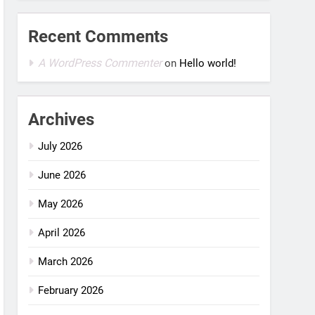
Recent Comments
A WordPress Commenter
on
Hello world!
Archives
July 2026
June 2026
May 2026
April 2026
March 2026
February 2026