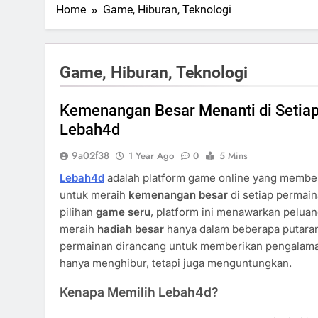
Home
Game, Hiburan, Teknologi
Game, Hiburan, Teknologi
Kemenangan Besar Menanti di Setia
Lebah4d
9a02f38
1 Year Ago
0
5 Mins
Lebah4d
adalah platform game online yang membe
untuk meraih
kemenangan besar
di setiap permai
pilihan
game seru
, platform ini menawarkan pelua
meraih
hadiah besar
hanya dalam beberapa putaran
permainan dirancang untuk memberikan pengalama
hanya menghibur, tetapi juga menguntungkan.
Kenapa Memilih Lebah4d?