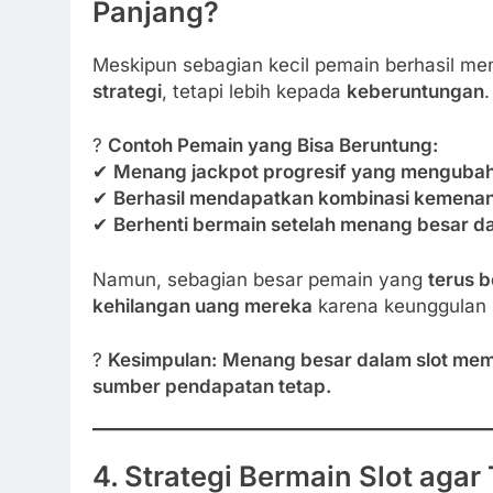
Panjang?
Meskipun sebagian kecil pemain berhasil me
strategi
, tetapi lebih kepada
keberuntungan
.
?
Contoh Pemain yang Bisa Beruntung:
✔
Menang jackpot progresif yang mengubah
✔
Berhasil mendapatkan kombinasi kemenan
✔
Berhenti bermain setelah menang besar da
Namun, sebagian besar pemain yang
terus 
kehilangan uang mereka
karena keunggulan 
?
Kesimpulan:
Menang besar dalam slot mema
sumber pendapatan tetap.
4. Strategi Bermain Slot agar