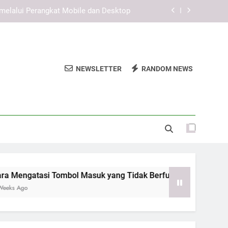
melalui Perangkat Mobile dan Desktop
i di KAYA787 Login secara Sistematis
rn yang Mudah Dipahami dan Terarah
NEWSLETTER
RANDOM NEWS
martphone dan Komputer dengan Aman
melalui Perangkat Mobile dan Desktop
arta. Penyimpanan Yang Aman Dan Terpercaya.
i di KAYA787 Login secara Sistematis
rn yang Mudah Dipahami dan Terarah
 Tombol Masuk yang Tidak Berfungsi di KAYA787 Login secara