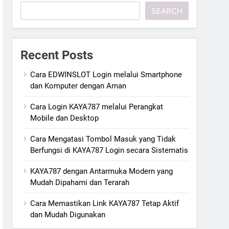
SEARCH
Recent Posts
Cara EDWINSLOT Login melalui Smartphone
dan Komputer dengan Aman
Cara Login KAYA787 melalui Perangkat
Mobile dan Desktop
Cara Mengatasi Tombol Masuk yang Tidak
Berfungsi di KAYA787 Login secara Sistematis
KAYA787 dengan Antarmuka Modern yang
Mudah Dipahami dan Terarah
Cara Memastikan Link KAYA787 Tetap Aktif
dan Mudah Digunakan