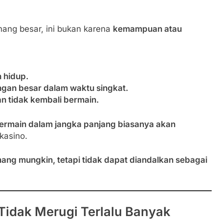
nang besar, ini bukan karena
kemampuan atau
 hidup.
gan besar dalam waktu singkat.
n tidak kembali bermain.
bermain dalam jangka panjang biasanya akan
kasino.
ng mungkin, tetapi tidak dapat diandalkan sebagai
 Tidak Merugi Terlalu Banyak