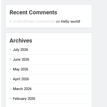
Recent Comments
A WordPress Commenter
on
Hello world!
Archives
July 2026
June 2026
May 2026
April 2026
March 2026
February 2026