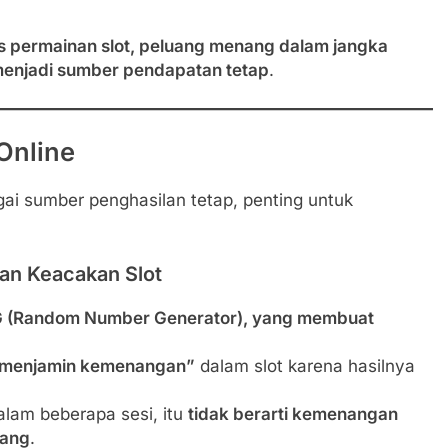
as permainan slot, peluang menang dalam jangka
 menjadi sumber pendapatan tetap
.
Online
gai sumber penghasilan tetap, penting untuk
an Keacakan Slot
RNG (Random Number Generator), yang membuat
menjamin kemenangan”
dalam slot karena hasilnya
lam beberapa sesi, itu
tidak berarti kemenangan
jang
.