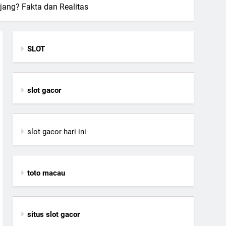
ang? Fakta dan Realitas
SLOT
slot gacor
slot gacor hari ini
toto macau
situs slot gacor