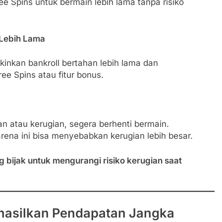
 Spins untuk bermain lebih lama tanpa risiko
 Lebih Lama
inkan bankroll bertahan lebih lama dan
e Spins atau fitur bonus.
 atau kerugian, segera berhenti bermain.
ena ini bisa menyebabkan kerugian lebih besar.
g bijak untuk mengurangi risiko kerugian saat
nghasilkan Pendapatan Jangka