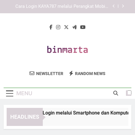
Skip
Cara Mengatasi Tombol Masuk yang Tidak
to
Berfungsi di KAYA787 Login secara Sistematis
content
KAYA787 dengan Antarmuka Modern yang Mudah
Dipahami dan Terarah
Cara EDWINSLOT Login melalui Smartphone dan
Komputer dengan Aman
Cara Login KAYA787 melalui Perangkat Mobile
dan Desktop
Cara Mengatasi Tombol Masuk yang Tidak
Berfungsi di KAYA787 Login secara Sistematis
Bin Marta
Dapatkan Layanan Penyimpanan Dan
KAYA787 dengan Antarmuka Modern yang Mudah
NEWSLETTER
RANDOM NEWS
Dipahami dan Terarah
Solusi Logistik Terbaik Dari Bin Marta.
Penyimpanan Yang Aman Dan Terpercaya.
MENU
ra EDWINSLOT Login melalui Smartphone dan Komputer den
HEADLINES
Weeks Ago