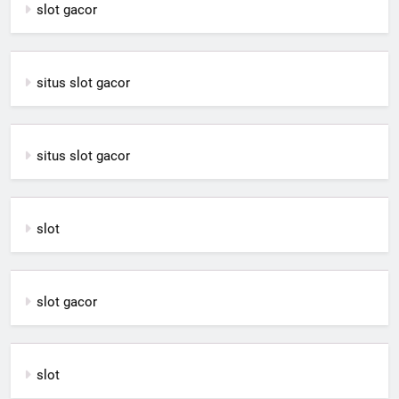
slot gacor
situs slot gacor
situs slot gacor
slot
slot gacor
slot