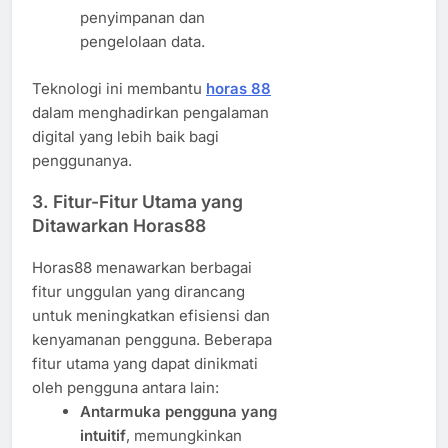
penyimpanan dan
pengelolaan data.
Teknologi ini membantu
horas 88
dalam menghadirkan pengalaman
digital yang lebih baik bagi
penggunanya.
3. Fitur-Fitur Utama yang
Ditawarkan Horas88
Horas88 menawarkan berbagai
fitur unggulan yang dirancang
untuk meningkatkan efisiensi dan
kenyamanan pengguna. Beberapa
fitur utama yang dapat dinikmati
oleh pengguna antara lain:
Antarmuka pengguna yang
intuitif
, memungkinkan