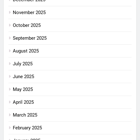
November 2025
October 2025
September 2025
August 2025
July 2025
June 2025
May 2025
April 2025
March 2025
February 2025