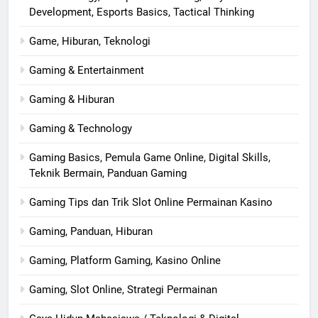
Development, Esports Basics, Tactical Thinking
Game, Hiburan, Teknologi
Gaming & Entertainment
Gaming & Hiburan
Gaming & Technology
Gaming Basics, Pemula Game Online, Digital Skills,
Teknik Bermain, Panduan Gaming
Gaming Tips dan Trik Slot Online Permainan Kasino
Gaming, Panduan, Hiburan
Gaming, Platform Gaming, Kasino Online
Gaming, Slot Online, Strategi Permainan