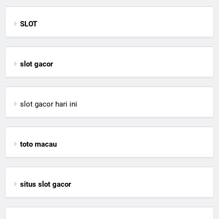
SLOT
slot gacor
slot gacor hari ini
toto macau
situs slot gacor