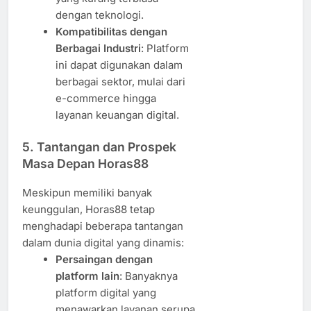
dengan teknologi.
Kompatibilitas dengan
Berbagai Industri
: Platform
ini dapat digunakan dalam
berbagai sektor, mulai dari
e-commerce hingga
layanan keuangan digital.
5. Tantangan dan Prospek
Masa Depan Horas88
Meskipun memiliki banyak
keunggulan, Horas88 tetap
menghadapi beberapa tantangan
dalam dunia digital yang dinamis:
Persaingan dengan
platform lain
: Banyaknya
platform digital yang
menawarkan layanan serupa