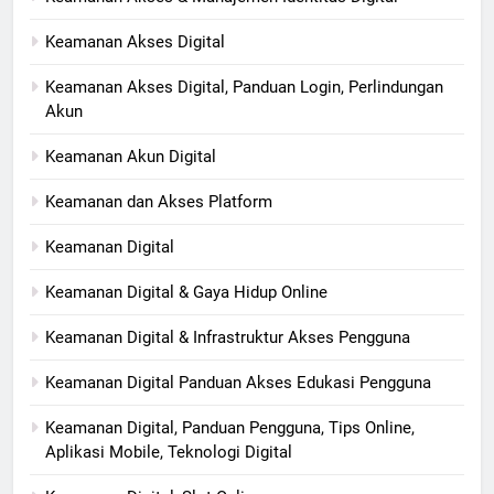
Keamanan Akses Digital
Keamanan Akses Digital, Panduan Login, Perlindungan
Akun
Keamanan Akun Digital
Keamanan dan Akses Platform
Keamanan Digital
Keamanan Digital & Gaya Hidup Online
Keamanan Digital & Infrastruktur Akses Pengguna
Keamanan Digital Panduan Akses Edukasi Pengguna
Keamanan Digital, Panduan Pengguna, Tips Online,
Aplikasi Mobile, Teknologi Digital