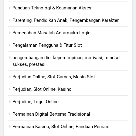
Panduan Teknologi & Keamanan Akses
Parenting, Pendidikan Anak, Pengembangan Karakter
Pemecahan Masalah Antarmuka Login
Pengalaman Pengguna & Fitur Slot
pengembangan diri, kepemimpinan, motivasi, mindset
sukses, prestasi
Perjudian Online, Slot Games, Mesin Slot
Perjudian, Slot Online, Kasino
Perjudian, Togel Online
Permainan Digital Bertema Tradisional
Permainan Kasino, Slot Online, Panduan Pemain