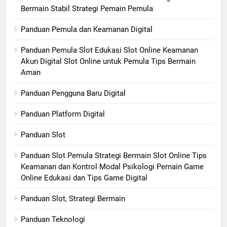
Bermain Stabil Strategi Pemain Pemula
Panduan Pemula dan Keamanan Digital
Panduan Pemula Slot Edukasi Slot Online Keamanan
Akun Digital Slot Online untuk Pemula Tips Bermain
Aman
Panduan Pengguna Baru Digital
Panduan Platform Digital
Panduan Slot
Panduan Slot Pemula Strategi Bermain Slot Online Tips
Keamanan dan Kontrol Modal Psikologi Pemain Game
Online Edukasi dan Tips Game Digital
Panduan Slot, Strategi Bermain
Panduan Teknologi