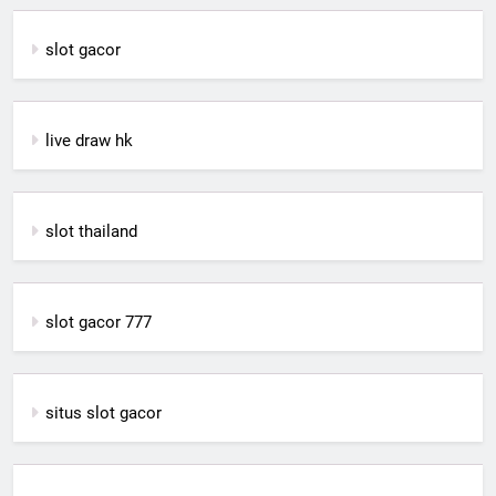
slot gacor
live draw hk
slot thailand
slot gacor 777
situs slot gacor