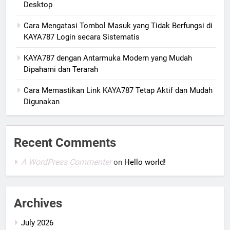
Desktop
Cara Mengatasi Tombol Masuk yang Tidak Berfungsi di
KAYA787 Login secara Sistematis
KAYA787 dengan Antarmuka Modern yang Mudah
Dipahami dan Terarah
Cara Memastikan Link KAYA787 Tetap Aktif dan Mudah
Digunakan
Recent Comments
A WordPress Commenter
on
Hello world!
Archives
July 2026