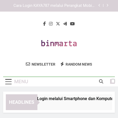
Skip
Cara Mengatasi Tombol Masuk yang Tidak
to
Berfungsi di KAYA787 Login secara Sistematis
content
KAYA787 dengan Antarmuka Modern yang Mudah
Dipahami dan Terarah
Cara EDWINSLOT Login melalui Smartphone dan
Komputer dengan Aman
Cara Login KAYA787 melalui Perangkat Mobile
dan Desktop
Cara Mengatasi Tombol Masuk yang Tidak
Berfungsi di KAYA787 Login secara Sistematis
Bin Marta
Dapatkan Layanan Penyimpanan Dan
KAYA787 dengan Antarmuka Modern yang Mudah
NEWSLETTER
RANDOM NEWS
Dipahami dan Terarah
Solusi Logistik Terbaik Dari Bin Marta.
Penyimpanan Yang Aman Dan Terpercaya.
MENU
ra EDWINSLOT Login melalui Smartphone dan Komputer den
HEADLINES
Weeks Ago