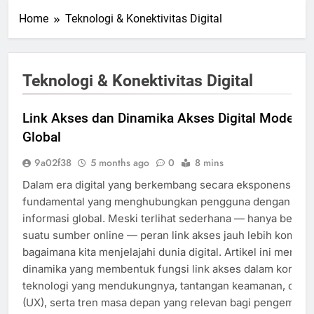
Home
Teknologi & Konektivitas Digital
Teknologi & Konektivitas Digital
Link Akses dan Dinamika Akses Digital Modern 
Global
9a02f38
5 months ago
0
8 mins
Dalam era digital yang berkembang secara eksponensial,
l
fundamental yang menghubungkan pengguna dengan konten,
informasi global. Meski terlihat sederhana — hanya beru
suatu sumber online — peran link akses jauh lebih kompl
bagaimana kita menjelajahi dunia digital. Artikel ini mem
dinamika yang membentuk fungsi link akses dalam konteks
teknologi yang mendukungnya, tantangan keamanan, dam
(UX), serta tren masa depan yang relevan bagi pengemba