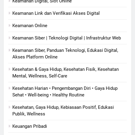
Keamanan Digital, Slot Online
Keamanan Link dan Verifikasi Akses Digital
Keamanan Online
Keamanan Siber | Teknologi Digital | Infrastruktur Web
Keamanan Siber, Panduan Teknologi, Edukasi Digital,
Akses Platform Online
Kesehatan & Gaya Hidup, Kesehatan Fisik, Kesehatan
Mental, Wellness, Self-Care
Kesehatan Harian • Pengembangan Diri • Gaya Hidup
Sehat • Well-being • Healthy Routine
Kesehatan, Gaya Hidup, Kebiasaan Positif, Edukasi
Publik, Wellness
Keuangan Pribadi