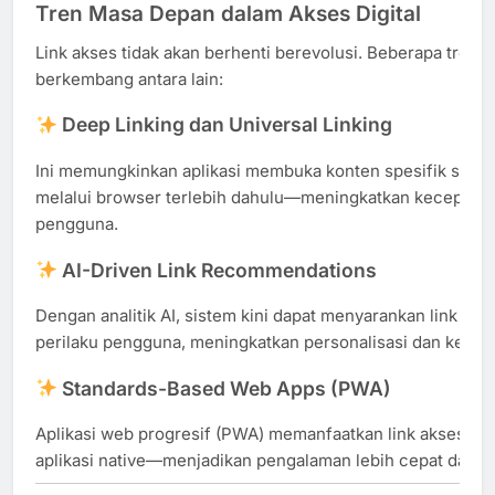
Tren Masa Depan dalam Akses Digital
Link akses tidak akan berhenti berevolusi. Beberapa tren y
berkembang antara lain:
Deep Linking dan Universal Linking
Ini memungkinkan aplikasi membuka konten spesifik secara
melalui browser terlebih dahulu—meningkatkan kecepatan
pengguna.
AI-Driven Link Recommendations
Dengan analitik AI, sistem kini dapat menyarankan link re
perilaku pengguna, meningkatkan personalisasi dan keterli
Standards-Based Web Apps (PWA)
Aplikasi web progresif (PWA) memanfaatkan link akses un
aplikasi native—menjadikan pengalaman lebih cepat dan int