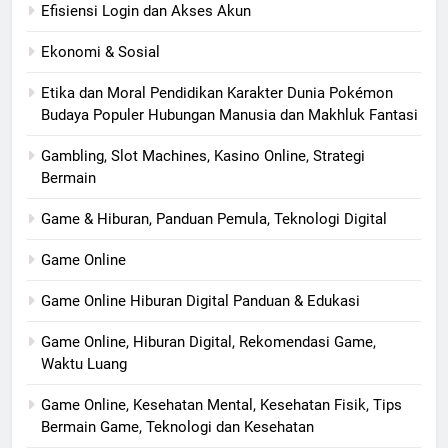
Efisiensi Login dan Akses Akun
Ekonomi & Sosial
Etika dan Moral Pendidikan Karakter Dunia Pokémon
Budaya Populer Hubungan Manusia dan Makhluk Fantasi
Gambling, Slot Machines, Kasino Online, Strategi
Bermain
Game & Hiburan, Panduan Pemula, Teknologi Digital
Game Online
Game Online Hiburan Digital Panduan & Edukasi
Game Online, Hiburan Digital, Rekomendasi Game,
Waktu Luang
Game Online, Kesehatan Mental, Kesehatan Fisik, Tips
Bermain Game, Teknologi dan Kesehatan