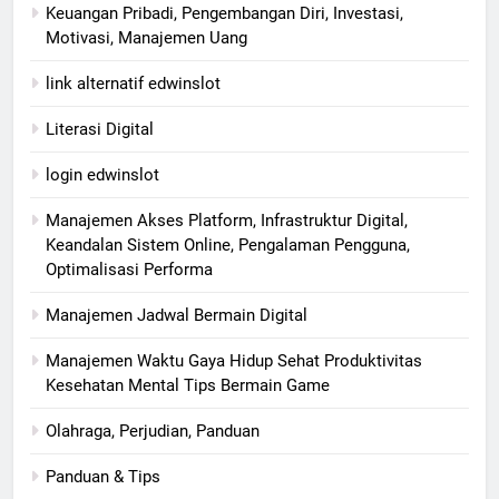
Keuangan Pribadi, Pengembangan Diri, Investasi,
Motivasi, Manajemen Uang
link alternatif edwinslot
Literasi Digital
login edwinslot
Manajemen Akses Platform, Infrastruktur Digital,
Keandalan Sistem Online, Pengalaman Pengguna,
Optimalisasi Performa
Manajemen Jadwal Bermain Digital
Manajemen Waktu Gaya Hidup Sehat Produktivitas
Kesehatan Mental Tips Bermain Game
Olahraga, Perjudian, Panduan
Panduan & Tips