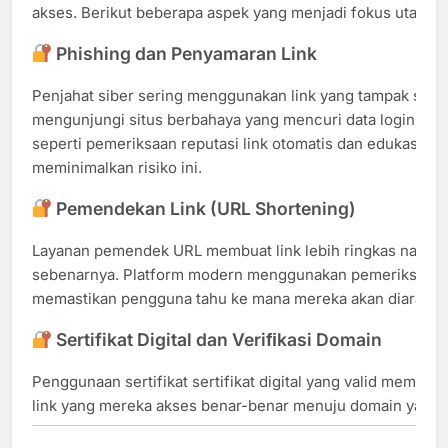
akses. Berikut beberapa aspek yang menjadi fokus utama:
Phishing dan Penyamaran Link
Penjahat siber sering menggunakan link yang tampak sah
mengunjungi situs berbahaya yang mencuri data login atau
seperti pemeriksaan reputasi link otomatis dan edukasi ke
meminimalkan risiko ini.
Pemendekan Link (URL Shortening)
Layanan pemendek URL membuat link lebih ringkas namun
sebenarnya. Platform modern menggunakan pemeriksaan k
memastikan pengguna tahu ke mana mereka akan diarahka
Sertifikat Digital dan Veriﬁkasi Domain
Penggunaan sertifikat sertifikat digital yang valid memb
link yang mereka akses benar-benar menuju domain yang s