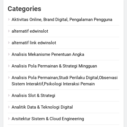
Categories
Aktivitas Online, Brand Digital, Pengalaman Pengguna
alternatif edwinslot
alternatif link edwinslot
Analisis Mekanisme Penentuan Angka
Analisis Pola Permainan & Strategi Mingguan
Analisis Pola Permainan,Studi Perilaku Digital,Observasi
Sistem Interaktif,Psikologi Interaksi Pemain
Analisis Slot & Strategi
Analitik Data & Teknologi Digital
Arsitektur Sistem & Cloud Engineering