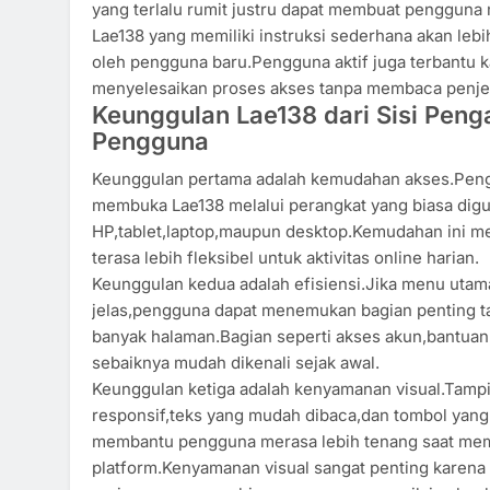
yang terlalu rumit justru dapat membuat pengguna 
Lae138 yang memiliki instruksi sederhana akan leb
oleh pengguna baru.Pengguna aktif juga terbantu 
menyelesaikan proses akses tanpa membaca penjel
Keunggulan Lae138 dari Sisi Pen
Pengguna
Keunggulan pertama adalah kemudahan akses.Pen
membuka Lae138 melalui perangkat yang biasa dig
HP,tablet,laptop,maupun desktop.Kemudahan ini m
terasa lebih fleksibel untuk aktivitas online harian.
Keunggulan kedua adalah efisiensi.Jika menu utam
jelas,pengguna dapat menemukan bagian penting t
banyak halaman.Bagian seperti akses akun,bantua
sebaiknya mudah dikenali sejak awal.
Keunggulan ketiga adalah kenyamanan visual.Tampi
responsif,teks yang mudah dibaca,dan tombol yang t
membantu pengguna merasa lebih tenang saat me
platform.Kenyamanan visual sangat penting karen