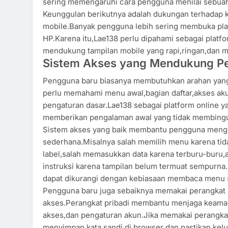
sering memengaruhi cara pengguna menilai sebuah 
Keunggulan berikutnya adalah dukungan terhadap 
mobile.Banyak pengguna lebih sering membuka pla
HP.Karena itu,Lae138 perlu dipahami sebagai platf
mendukung tampilan mobile yang rapi,ringan,dan 
Sistem Akses yang Mendukung P
Pengguna baru biasanya membutuhkan arahan yang 
perlu memahami menu awal,bagian daftar,akses ak
pengaturan dasar.La‎e138 sebagai platform online y
memberikan pengalaman awal yang tidak membing
Sistem akses yang baik membantu pengguna mengh
sederhana.Misalnya salah memilih menu karena t
label,salah memasukkan data karena terburu-buru
instruksi karena tampilan belum termuat sempurna.
dapat dikurangi dengan kebiasaan membaca menu s
Pengguna baru juga sebaiknya memakai perangkat 
akses.Perangkat pribadi membantu menjaga keaman
akses,dan pengaturan akun.Jika memakai perangka
menyimpan kata sandi di browser dan pastikan kelua