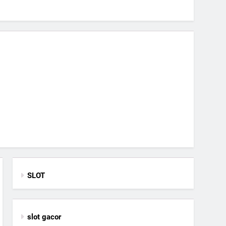
SLOT
slot gacor