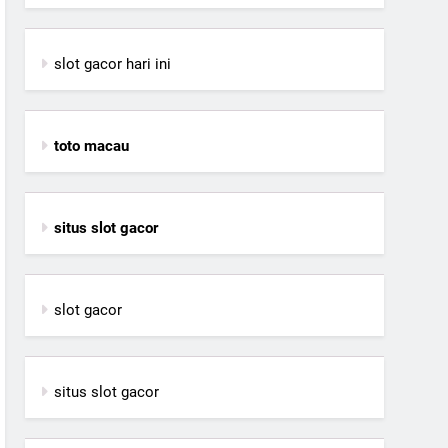
slot gacor hari ini
toto macau
situs slot gacor
slot gacor
situs slot gacor