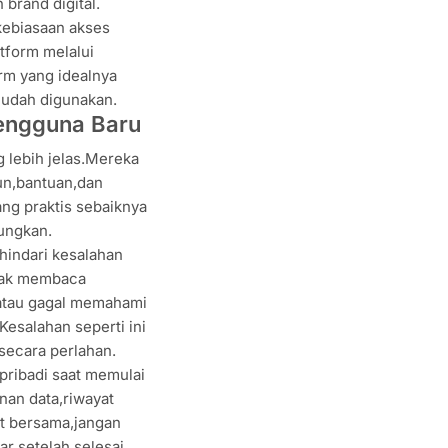
brand digital.
kebiasaan akses
tform melalui
orm yang idealnya
mudah digunakan.
engguna Baru
lebih jelas.Mereka
un,bantuan,dan
ang praktis sebaiknya
ungkan.
indari kesalahan
idak membaca
,atau gagal memahami
Kesalahan seperti ini
ecara perlahan.
pribadi saat memulai
an data,riwayat
t bersama,jangan
r setelah selesai.