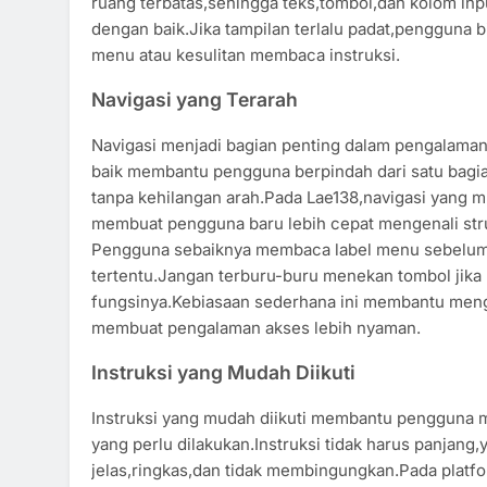
ruang terbatas,sehingga teks,tombol,dan kolom inp
dengan baik.Jika tampilan terlalu padat,pengguna 
menu atau kesulitan membaca instruksi.
Navigasi yang Terarah
Navigasi menjadi bagian penting dalam pengalaman 
baik membantu pengguna berpindah dari satu bagia
tanpa kehilangan arah.Pada Lae138,navigasi yang 
membuat pengguna baru lebih cepat mengenali stru
Pengguna sebaiknya membaca label menu sebelum
tertentu.Jangan terburu-buru menekan tombol ji
fungsinya.Kebiasaan sederhana ini membantu mengu
membuat pengalaman akses lebih nyaman.
Instruksi yang Mudah Diikuti
Instruksi yang mudah diikuti membantu pengguna
yang perlu dilakukan.Instruksi tidak harus panjang,
jelas,ringkas,dan tidak membingungkan.Pada platfor