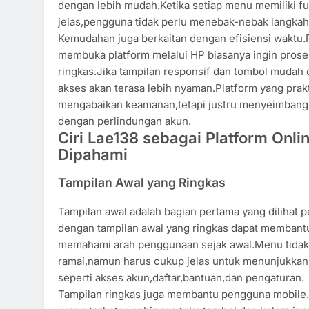
dengan lebih mudah.Ketika setiap menu memiliki f
jelas,pengguna tidak perlu menebak-nebak langkah
Kemudahan juga berkaitan dengan efisiensi waktu
membuka platform melalui HP biasanya ingin prose
ringkas.Jika tampilan responsif dan tombol mudah
akses akan terasa lebih nyaman.Platform yang prakt
mengabaikan keamanan,tetapi justru menyeimban
dengan perlindungan akun.
Ciri Lae138 sebagai Platform Onl
Dipahami
Tampilan Awal yang Ringkas
Tampilan awal adalah bagian pertama yang dilihat 
dengan tampilan awal yang ringkas dapat memban
memahami arah penggunaan sejak awal.Menu tidak p
ramai,namun harus cukup jelas untuk menunjukkan
seperti akses akun,daftar,bantuan,dan pengaturan.
Tampilan ringkas juga membantu pengguna mobile.