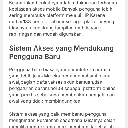
Keunggulan berikutnya adalah dukungan terhadap
kebiasaan akses mobile.Banyak pengguna lebih
sering membuka platform melalui HP.Karena
itu,Lae138 perlu dipahami sebagai platform yang
idealnya mendukung tampilan mobile yang
rapi,ringan,dan mudah digunakan.
Sistem Akses yang Mendukung
Pengguna Baru
Pengguna baru biasanya membutuhkan arahan
yang lebih jelas.Mereka perlu memahami menu
awal,bagian daftar,akses akun,bantuan,dan
pengaturan dasar.La‎e138 sebagai platform online
yang praktis sebaiknya memberikan pengalaman
awal yang tidak membingungkan.
Sistem akses yang baik membantu pengguna
menghindari kesalahan sederhana.Misalnya salah
memilih menu karena tidak membaca label,salah