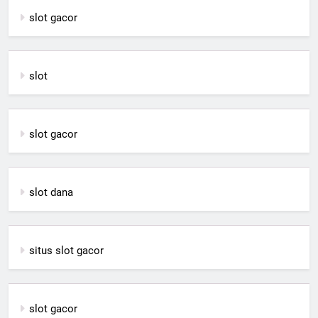
slot gacor
slot
slot gacor
slot dana
situs slot gacor
slot gacor