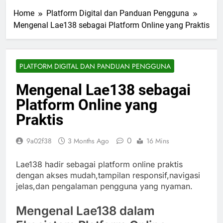
Home
Platform Digital dan Panduan Pengguna
Mengenal Lae138 sebagai Platform Online yang Praktis
PLATFORM DIGITAL DAN PANDUAN PENGGUNA
Mengenal Lae138 sebagai
Platform Online yang
Praktis
0
9a02f38
3 Months Ago
16 Mins
Lae138 hadir sebagai platform online praktis
dengan akses mudah,tampilan responsif,navigasi
jelas,dan pengalaman pengguna yang nyaman.
Mengenal Lae138 dalam