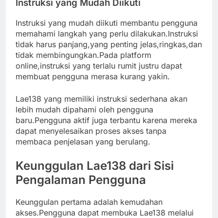
Instruksi yang Mudah Diikuti
Instruksi yang mudah diikuti membantu pengguna
memahami langkah yang perlu dilakukan.Instruksi
tidak harus panjang,yang penting jelas,ringkas,dan
tidak membingungkan.Pada platform
online,instruksi yang terlalu rumit justru dapat
membuat pengguna merasa kurang yakin.
Lae138 yang memiliki instruksi sederhana akan
lebih mudah dipahami oleh pengguna
baru.Pengguna aktif juga terbantu karena mereka
dapat menyelesaikan proses akses tanpa
membaca penjelasan yang berulang.
Keunggulan Lae138 dari Sisi
Pengalaman Pengguna
Keunggulan pertama adalah kemudahan
akses.Pengguna dapat membuka Lae138 melalui