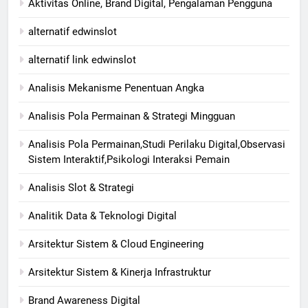
Aktivitas Online, Brand Digital, Pengalaman Pengguna
alternatif edwinslot
alternatif link edwinslot
Analisis Mekanisme Penentuan Angka
Analisis Pola Permainan & Strategi Mingguan
Analisis Pola Permainan,Studi Perilaku Digital,Observasi
Sistem Interaktif,Psikologi Interaksi Pemain
Analisis Slot & Strategi
Analitik Data & Teknologi Digital
Arsitektur Sistem & Cloud Engineering
Arsitektur Sistem & Kinerja Infrastruktur
Brand Awareness Digital