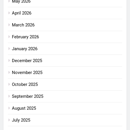
May 2026
April 2026
March 2026
February 2026
January 2026
December 2025
November 2025
October 2025
September 2025
August 2025
July 2025