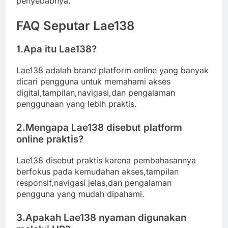
penyebabnya.
FAQ Seputar Lae138
1.Apa itu Lae138?
Lae138 adalah brand platform online yang banyak
dicari pengguna untuk memahami akses
digital,tampilan,navigasi,dan pengalaman
penggunaan yang lebih praktis.
2.Mengapa Lae138 disebut platform
online praktis?
Lae138 disebut praktis karena pembahasannya
berfokus pada kemudahan akses,tampilan
responsif,navigasi jelas,dan pengalaman
pengguna yang mudah dipahami.
3.Apakah Lae138 nyaman digunakan