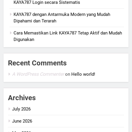
KAYA787 Login secara Sistematis
KAYA787 dengan Antarmuka Modern yang Mudah
Dipahami dan Terarah
Cara Memastikan Link KAYA787 Tetap Aktif dan Mudah
Digunakan
Recent Comments
A WordPress Commenter
on
Hello world!
Archives
July 2026
June 2026