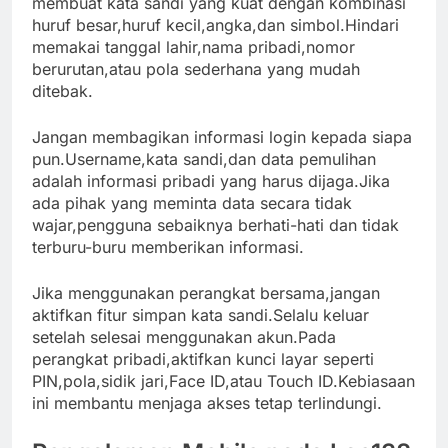
membuat kata sandi yang kuat dengan kombinasi
huruf besar,huruf kecil,angka,dan simbol.Hindari
memakai tanggal lahir,nama pribadi,nomor
berurutan,atau pola sederhana yang mudah
ditebak.
Jangan membagikan informasi login kepada siapa
pun.Username,kata sandi,dan data pemulihan
adalah informasi pribadi yang harus dijaga.Jika
ada pihak yang meminta data secara tidak
wajar,pengguna sebaiknya berhati-hati dan tidak
terburu-buru memberikan informasi.
Jika menggunakan perangkat bersama,jangan
aktifkan fitur simpan kata sandi.Selalu keluar
setelah selesai menggunakan akun.Pada
perangkat pribadi,aktifkan kunci layar seperti
PIN,pola,sidik jari,Face ID,atau Touch ID.Kebiasaan
ini membantu menjaga akses tetap terlindungi.