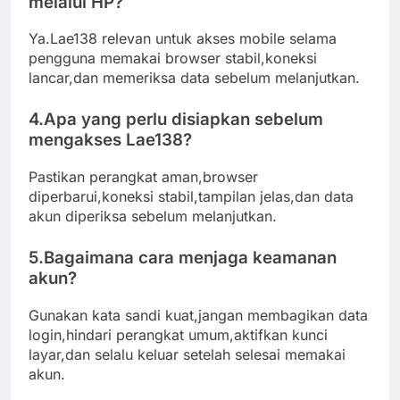
melalui HP?
Ya.Lae138 relevan untuk akses mobile selama
pengguna memakai browser stabil,koneksi
lancar,dan memeriksa data sebelum melanjutkan.
4.Apa yang perlu disiapkan sebelum
mengakses Lae138?
Pastikan perangkat aman,browser
diperbarui,koneksi stabil,tampilan jelas,dan data
akun diperiksa sebelum melanjutkan.
5.Bagaimana cara menjaga keamanan
akun?
Gunakan kata sandi kuat,jangan membagikan data
login,hindari perangkat umum,aktifkan kunci
layar,dan selalu keluar setelah selesai memakai
akun.