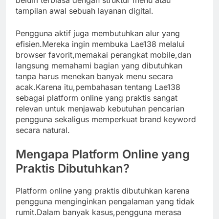
belum terbiasa dengan struktur menu atau
tampilan awal sebuah layanan digital.
Pengguna aktif juga membutuhkan alur yang
efisien.Mereka ingin membuka Lae138 melalui
browser favorit,memakai perangkat mobile,dan
langsung memahami bagian yang dibutuhkan
tanpa harus menekan banyak menu secara
acak.Karena itu,pembahasan tentang Lae138
sebagai platform online yang praktis sangat
relevan untuk menjawab kebutuhan pencarian
pengguna sekaligus memperkuat brand keyword
secara natural.
Mengapa Platform Online yang
Praktis Dibutuhkan?
Platform online yang praktis dibutuhkan karena
pengguna menginginkan pengalaman yang tidak
rumit.Dalam banyak kasus,pengguna merasa