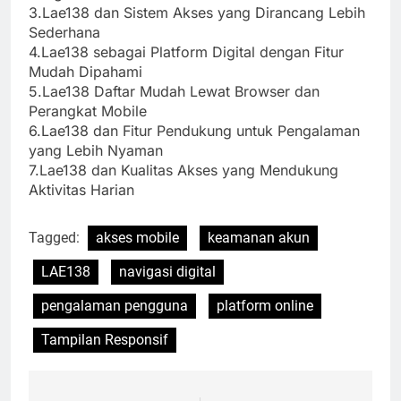
3.Lae138 dan Sistem Akses yang Dirancang Lebih
Sederhana
4.Lae138 sebagai Platform Digital dengan Fitur
Mudah Dipahami
5.Lae138 Daftar Mudah Lewat Browser dan
Perangkat Mobile
6.Lae138 dan Fitur Pendukung untuk Pengalaman
yang Lebih Nyaman
7.Lae138 dan Kualitas Akses yang Mendukung
Aktivitas Harian
Tagged:
akses mobile
keamanan akun
LAE138
navigasi digital
pengalaman pengguna
platform online
Tampilan Responsif