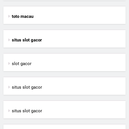
toto macau
situs slot gacor
slot gacor
situs slot gacor
situs slot gacor