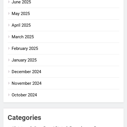
June 2025
May 2025
April 2025
March 2025
February 2025
January 2025
December 2024
November 2024
October 2024
Categories