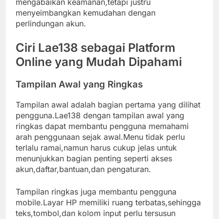
mengabaikan keamanan,tetapi justru
menyeimbangkan kemudahan dengan
perlindungan akun.
Ciri Lae138 sebagai Platform
Online yang Mudah Dipahami
Tampilan Awal yang Ringkas
Tampilan awal adalah bagian pertama yang dilihat
pengguna.La‎e138 dengan tampilan awal yang
ringkas dapat membantu pengguna memahami
arah penggunaan sejak awal.Menu tidak perlu
terlalu ramai,namun harus cukup jelas untuk
menunjukkan bagian penting seperti akses
akun,daftar,bantuan,dan pengaturan.
Tampilan ringkas juga membantu pengguna
mobile.Layar HP memiliki ruang terbatas,sehingga
teks,tombol,dan kolom input perlu tersusun