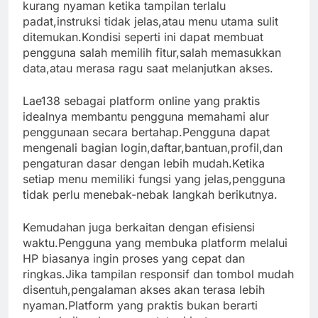
kurang nyaman ketika tampilan terlalu
padat,instruksi tidak jelas,atau menu utama sulit
ditemukan.Kondisi seperti ini dapat membuat
pengguna salah memilih fitur,salah memasukkan
data,atau merasa ragu saat melanjutkan akses.
Lae138 sebagai platform online yang praktis
idealnya membantu pengguna memahami alur
penggunaan secara bertahap.Pengguna dapat
mengenali bagian login,daftar,bantuan,profil,dan
pengaturan dasar dengan lebih mudah.Ketika
setiap menu memiliki fungsi yang jelas,pengguna
tidak perlu menebak-nebak langkah berikutnya.
Kemudahan juga berkaitan dengan efisiensi
waktu.Pengguna yang membuka platform melalui
HP biasanya ingin proses yang cepat dan
ringkas.Jika tampilan responsif dan tombol mudah
disentuh,pengalaman akses akan terasa lebih
nyaman.Platform yang praktis bukan berarti