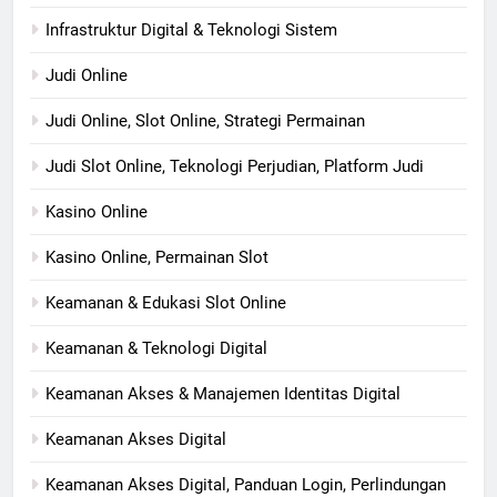
Infrastruktur Digital & Teknologi Sistem
Judi Online
Judi Online, Slot Online, Strategi Permainan
Judi Slot Online, Teknologi Perjudian, Platform Judi
Kasino Online
Kasino Online, Permainan Slot
Keamanan & Edukasi Slot Online
Keamanan & Teknologi Digital
Keamanan Akses & Manajemen Identitas Digital
Keamanan Akses Digital
Keamanan Akses Digital, Panduan Login, Perlindungan