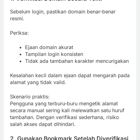
Sebelum login, pastikan domain benar-benar
resmi.
Periksa:
Ejaan domain akurat
Tampilan login konsisten
Tidak ada tambahan karakter mencurigakan
Kesalahan kecil dalam ejaan dapat mengarah pada
alamat yang tidak valid.
Skenario praktis:
Pengguna yang terburu-buru mengetik alamat
secara manual sering kali melewatkan satu huruf
tambahan. Dengan verifikasi sederhana, risiko
salah akses dapat dihindari.
2. Gunakan Bookmark Setelah Diverifikasi