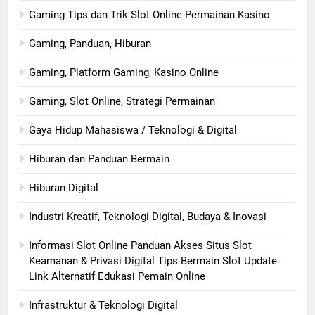
Gaming Tips dan Trik Slot Online Permainan Kasino
Gaming, Panduan, Hiburan
Gaming, Platform Gaming, Kasino Online
Gaming, Slot Online, Strategi Permainan
Gaya Hidup Mahasiswa / Teknologi & Digital
Hiburan dan Panduan Bermain
Hiburan Digital
Industri Kreatif, Teknologi Digital, Budaya & Inovasi
Informasi Slot Online Panduan Akses Situs Slot
Keamanan & Privasi Digital Tips Bermain Slot Update
Link Alternatif Edukasi Pemain Online
Infrastruktur & Teknologi Digital