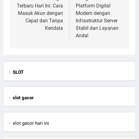
Terbaru Hari Ini: Cara
Platform Digital
Masuk Akun dengan
Modern dengan
Cepat dan Tanpa
Infrastruktur Server
Kendala
Stabil dan Layanan
Andal
SLOT
slot gacor
slot gacor hari ini