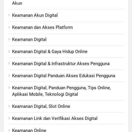
Akun
Keamanan Akun Digital
Keamanan dan Akses Platform
Keamanan Digital
Keamanan Digital & Gaya Hidup Online
Keamanan Digital & Infrastruktur Akses Pengguna
Keamanan Digital Panduan Akses Edukasi Pengguna
Keamanan Digital, Panduan Pengguna, Tips Online,
Aplikasi Mobile, Teknologi Digital
Keamanan Digital, Slot Online
Keamanan Link dan Verifikasi Akses Digital
Keamanan Online