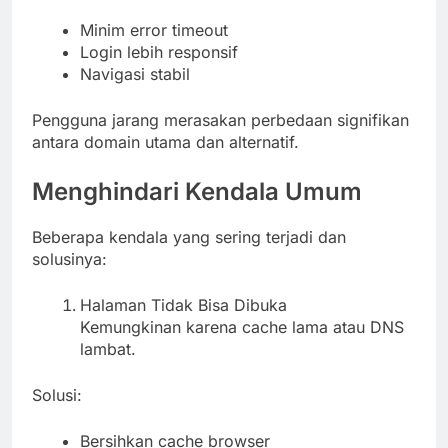
Minim error timeout
Login lebih responsif
Navigasi stabil
Pengguna jarang merasakan perbedaan signifikan
antara domain utama dan alternatif.
Menghindari Kendala Umum
Beberapa kendala yang sering terjadi dan
solusinya:
Halaman Tidak Bisa Dibuka
Kemungkinan karena cache lama atau DNS
lambat.
Solusi:
Bersihkan cache browser