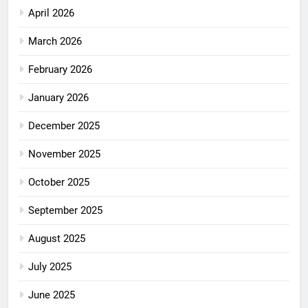
April 2026
March 2026
February 2026
January 2026
December 2025
November 2025
October 2025
September 2025
August 2025
July 2025
June 2025