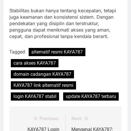
Stabilitas bukan hanya tentang kecepatan, tetapi
juga keamanan dan konsistensi sistem. Dengan
pendekatan yang disiplin dan terstruktur,
pengguna dapat menikmati akses yang aman,
cepat, dan profesional tanpa kendala berarti.
Tagged:
alternatif resmi KAYA787
cara akses KAYA787
domain cadangan KAYA787
KAYA787 link alternatif resmi
login KAYA787 stabil
update KAYA787 terbaru
Previous:
Next:
Post
navigation
KAYA787 Login
Mengenal KAYA787: