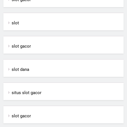
slot
slot gacor
slot dana
situs slot gacor
slot gacor