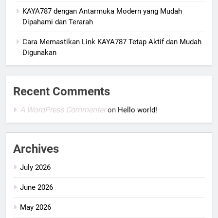
KAYA787 dengan Antarmuka Modern yang Mudah
Dipahami dan Terarah
Cara Memastikan Link KAYA787 Tetap Aktif dan Mudah
Digunakan
Recent Comments
A WordPress Commenter
on
Hello world!
Archives
July 2026
June 2026
May 2026