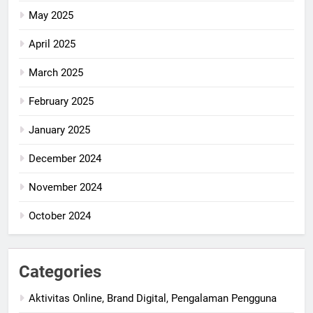
May 2025
April 2025
March 2025
February 2025
January 2025
December 2024
November 2024
October 2024
Categories
Aktivitas Online, Brand Digital, Pengalaman Pengguna