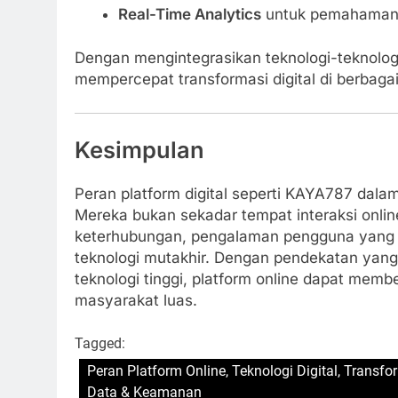
Real-Time Analytics
untuk pemahaman 
Dengan mengintegrasikan teknologi-teknologi 
mempercepat transformasi digital di berbagai
Kesimpulan
Peran platform digital seperti KAYA787 dalam ak
Mereka bukan sekadar tempat interaksi onlin
keterhubungan, pengalaman pengguna yang le
teknologi mutakhir. Dengan pendekatan yan
teknologi tinggi, platform online dapat membe
masyarakat luas.
Tagged:
Peran Platform Online, Teknologi Digital, Transfor
Data & Keamanan