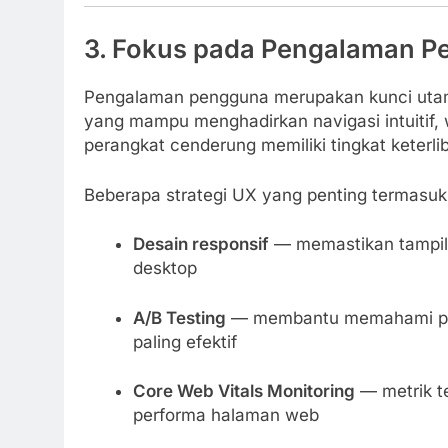
3. Fokus pada Pengalaman P
Pengalaman pengguna merupakan kunci utama 
yang mampu menghadirkan navigasi intuitif,
perangkat cenderung memiliki tingkat keterlib
Beberapa strategi UX yang penting termasuk
Desain responsif
— memastikan tampila
desktop
A/B Testing
— membantu memahami pre
paling efektif
Core Web Vitals Monitoring
— metrik t
performa halaman web