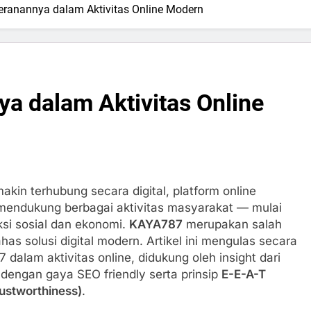
ranannya dalam Aktivitas Online Modern
 dalam Aktivitas Online
kin terhubung secara digital, platform online
 mendukung berbagai aktivitas masyarakat — mulai
ksi sosial dan ekonomi.
KAYA787
merupakan salah
s solusi digital modern. Artikel ini mengulas secara
dalam aktivitas online, didukung oleh insight dari
s dengan gaya SEO friendly serta prinsip
E-E-A-T
rustworthiness)
.