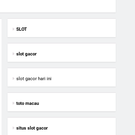
SLOT
slot gacor
slot gacor hari ini
toto macau
situs slot gacor