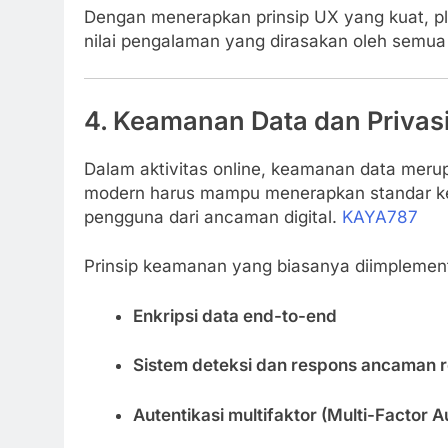
Dengan menerapkan prinsip UX yang kuat, p
nilai pengalaman yang dirasakan oleh semu
4. Keamanan Data dan Privasi
Dalam aktivitas online, keamanan data merup
modern harus mampu menerapkan standar keam
pengguna dari ancaman digital.
KAYA787
Prinsip keamanan yang biasanya diimpleme
Enkripsi data end-to-end
Sistem deteksi dan respons ancaman r
Autentikasi multifaktor (Multi-Factor A