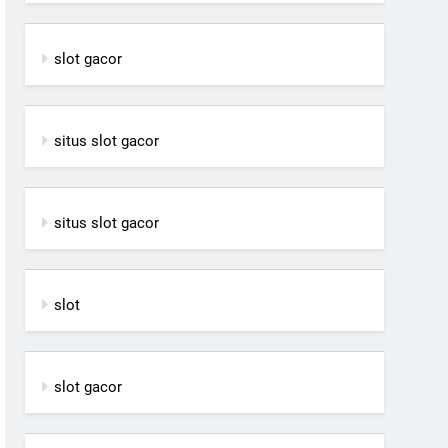
slot gacor
situs slot gacor
situs slot gacor
slot
slot gacor