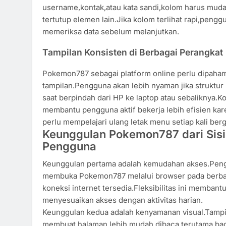
username,kontak,atau kata sandi,kolom harus muda
tertutup elemen lain.Jika kolom terlihat rapi,peng
memeriksa data sebelum melanjutkan.
Tampilan Konsisten di Berbagai Perangkat
Pokemon787 sebagai platform online perlu dipahami 
tampilan.Pengguna akan lebih nyaman jika struktur 
saat berpindah dari HP ke laptop atau sebaliknya.Ko
membantu pengguna aktif bekerja lebih efisien kar
perlu mempelajari ulang letak menu setiap kali berg
Keunggulan Pokemon787 dari Sis
Pengguna
Keunggulan pertama adalah kemudahan akses.Pen
membuka Pokemon787 melalui browser pada berba
koneksi internet tersedia.Fleksibilitas ini memban
menyesuaikan akses dengan aktivitas harian.
Keunggulan kedua adalah kenyamanan visual.Tampi
membuat halaman lebih mudah dibaca,terutama ba