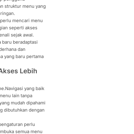
an struktur menu yang
ringan.
k perlu mencari menu
gian seperti akses
nali sejak awal.
 baru beradaptasi
ederhana dan
na yang baru pertama
Akses Lebih
ne.Navigasi yang baik
enu lain tanpa
 yang mudah dipahami
g dibutuhkan dengan
 pengaturan perlu
membuka semua menu