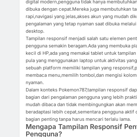
digital modern,pengguna tidak hanya membutuhkan
dibuka dengan cepat.Mereka juga membutuhkan ta
rapi,navigasi yang jelas,akses akun yang mudah dik
pengalaman yang tetap nyaman saat dibuka melalui 
desktop.
Tampilan responsif menjadi salah satu elemen pen
pengguna semakin beragam.Ada yang membuka plat
kecil di HP,ada yang memakai tablet untuk tampilan 
pula yang menggunakan laptop untuk aktivitas yang l
sebuah platform memiliki tampilan yang responsif
membaca menu,memilih tombol,dan mengisi kolom
nyaman.
Dalam konteks Pokemon787,tampilan responsif dap
bagian dari pengalaman pengguna yang lebih prakti
mudah dibaca dan tidak membingungkan akan mem
beradaptasi lebih cepat,sementara pengguna aktif
bagian penting tanpa harus mencari terlalu lama.
Mengapa Tampilan Responsif Pent
Pengguna?