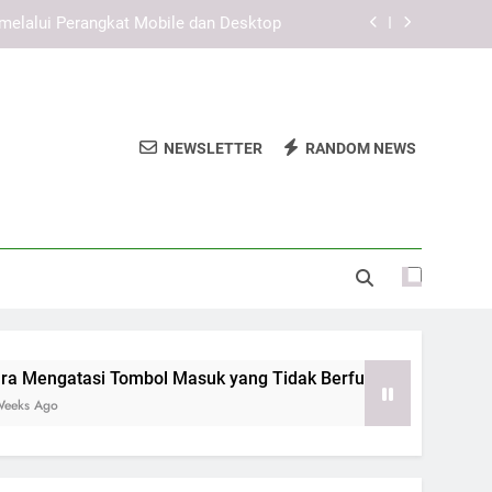
melalui Perangkat Mobile dan Desktop
i di KAYA787 Login secara Sistematis
rn yang Mudah Dipahami dan Terarah
NEWSLETTER
RANDOM NEWS
martphone dan Komputer dengan Aman
melalui Perangkat Mobile dan Desktop
arta. Penyimpanan Yang Aman Dan Terpercaya.
i di KAYA787 Login secara Sistematis
rn yang Mudah Dipahami dan Terarah
i Tombol Masuk yang Tidak Berfungsi di KAYA787 Login secar