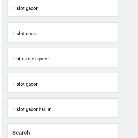
slot gacor
slot dana
situs slot gacor
slot gacor
slot gacor hari ini
Search