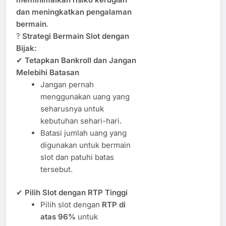
dan meningkatkan pengalaman
bermain
.
?
Strategi Bermain Slot dengan
Bijak:
✔
Tetapkan Bankroll dan Jangan
Melebihi Batasan
Jangan pernah
menggunakan uang yang
seharusnya untuk
kebutuhan sehari-hari.
Batasi jumlah uang yang
digunakan untuk bermain
slot dan patuhi batas
tersebut.
✔
Pilih Slot dengan RTP Tinggi
Pilih slot dengan
RTP di
atas 96%
untuk