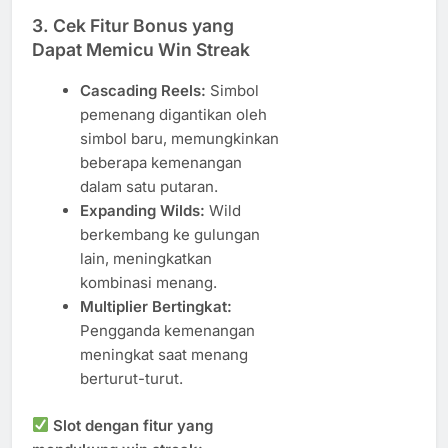
3. Cek Fitur Bonus yang
Dapat Memicu Win Streak
Cascading Reels:
Simbol
pemenang digantikan oleh
simbol baru, memungkinkan
beberapa kemenangan
dalam satu putaran.
Expanding Wilds:
Wild
berkembang ke gulungan
lain, meningkatkan
kombinasi menang.
Multiplier Bertingkat:
Pengganda kemenangan
meningkat saat menang
berturut-turut.
Slot dengan fitur yang