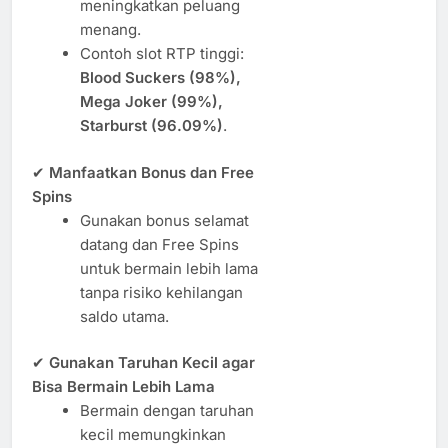
meningkatkan peluang
menang.
Contoh slot RTP tinggi:
Blood Suckers (98%),
Mega Joker (99%),
Starburst (96.09%)
.
✔
Manfaatkan Bonus dan Free
Spins
Gunakan bonus selamat
datang dan Free Spins
untuk bermain lebih lama
tanpa risiko kehilangan
saldo utama.
✔
Gunakan Taruhan Kecil agar
Bisa Bermain Lebih Lama
Bermain dengan taruhan
kecil memungkinkan