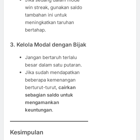
win streak, gunakan saldo
tambahan ini untuk
meningkatkan taruhan
bertahap.
3. Kelola Modal dengan Bijak
Jangan bertaruh terlalu
besar dalam satu putaran.
Jika sudah mendapatkan
beberapa kemenangan
berturut-turut,
cairkan
sebagian saldo untuk
mengamankan
keuntungan
.
Kesimpulan