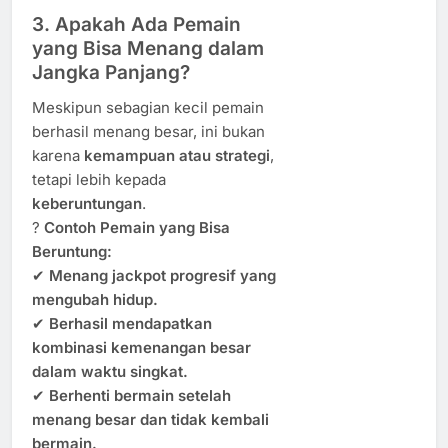
3. Apakah Ada Pemain
yang Bisa Menang dalam
Jangka Panjang?
Meskipun sebagian kecil pemain
berhasil menang besar, ini bukan
karena
kemampuan atau strategi
,
tetapi lebih kepada
keberuntungan
.
?
Contoh Pemain yang Bisa
Beruntung:
✔
Menang jackpot progresif yang
mengubah hidup.
✔
Berhasil mendapatkan
kombinasi kemenangan besar
dalam waktu singkat.
✔
Berhenti bermain setelah
menang besar dan tidak kembali
bermain.