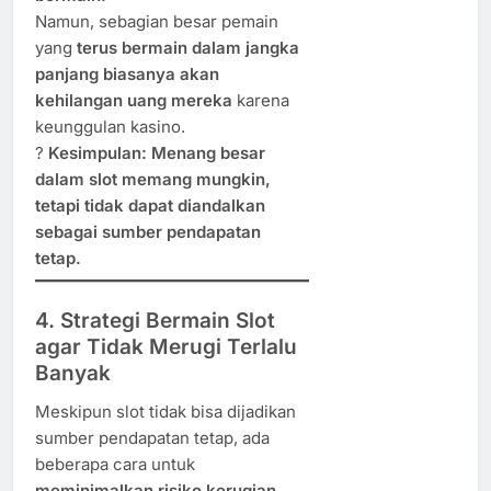
Namun, sebagian besar pemain
yang
terus bermain dalam jangka
panjang biasanya akan
kehilangan uang mereka
karena
keunggulan kasino.
?
Kesimpulan:
Menang besar
dalam slot memang mungkin,
tetapi tidak dapat diandalkan
sebagai sumber pendapatan
tetap.
4. Strategi Bermain Slot
agar Tidak Merugi Terlalu
Banyak
Meskipun slot tidak bisa dijadikan
sumber pendapatan tetap, ada
beberapa cara untuk
meminimalkan risiko kerugian