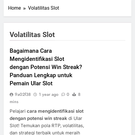
Home
Volatilitas Slot
Volatilitas Slot
Bagaimana Cara
Mengidentifikasi Slot
dengan Potensi Win Streak?
Panduan Lengkap untuk
Pemain Ular Slot
9a02f38
1 year ago
0
8
mins
Pelajari
cara mengidentifikasi slot
dengan potensi win streak
di Ular
Slot! Temukan pola RTP, volatilitas,
dan strategi terbaik untuk meraih