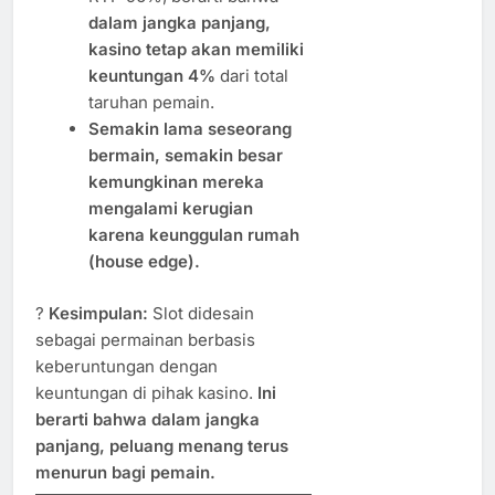
dalam jangka panjang,
kasino tetap akan memiliki
keuntungan 4%
dari total
taruhan pemain.
Semakin lama seseorang
bermain, semakin besar
kemungkinan mereka
mengalami kerugian
karena keunggulan rumah
(house edge).
?
Kesimpulan:
Slot didesain
sebagai permainan berbasis
keberuntungan dengan
keuntungan di pihak kasino.
Ini
berarti bahwa dalam jangka
panjang, peluang menang terus
menurun bagi pemain.