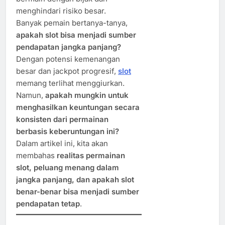
menghindari risiko besar.
Banyak pemain bertanya-tanya,
apakah slot bisa menjadi sumber
pendapatan jangka panjang?
Dengan potensi kemenangan
besar dan jackpot progresif,
slot
memang terlihat menggiurkan.
Namun,
apakah mungkin untuk
menghasilkan keuntungan secara
konsisten dari permainan
berbasis keberuntungan ini?
Dalam artikel ini, kita akan
membahas
realitas permainan
slot, peluang menang dalam
jangka panjang, dan apakah slot
benar-benar bisa menjadi sumber
pendapatan tetap
.