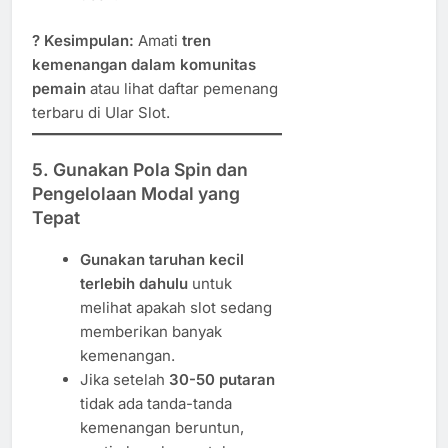
? Kesimpulan:
Amati
tren
kemenangan dalam komunitas
pemain
atau lihat daftar pemenang
terbaru di Ular Slot.
5. Gunakan Pola Spin dan
Pengelolaan Modal yang
Tepat
Gunakan taruhan kecil
terlebih dahulu
untuk
melihat apakah slot sedang
memberikan banyak
kemenangan.
Jika setelah
30-50 putaran
tidak ada tanda-tanda
kemenangan beruntun,