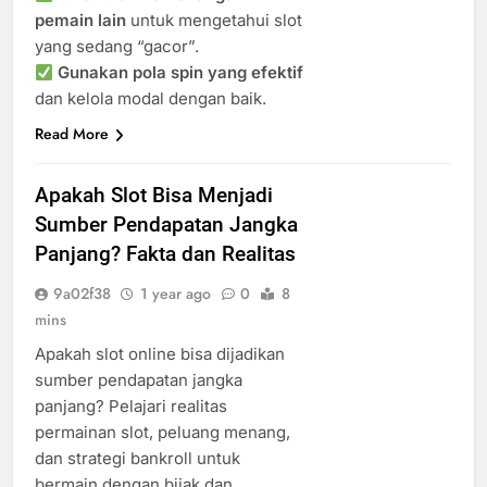
pemain lain
untuk mengetahui slot
yang sedang “gacor”.
Gunakan pola spin yang efektif
dan kelola modal dengan baik.
Read More
Apakah Slot Bisa Menjadi
Sumber Pendapatan Jangka
Panjang? Fakta dan Realitas
9a02f38
1 year ago
0
8
mins
Apakah slot online bisa dijadikan
sumber pendapatan jangka
panjang? Pelajari realitas
permainan slot, peluang menang,
dan strategi bankroll untuk
bermain dengan bijak dan