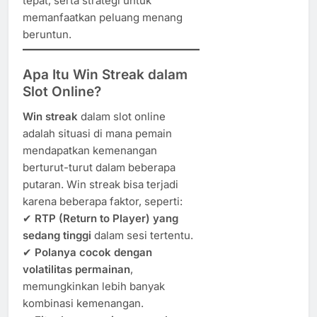
tepat, serta strategi untuk
memanfaatkan peluang menang
beruntun.
Apa Itu Win Streak dalam
Slot Online?
Win streak
dalam slot online
adalah situasi di mana pemain
mendapatkan kemenangan
berturut-turut dalam beberapa
putaran. Win streak bisa terjadi
karena beberapa faktor, seperti:
✔
RTP (Return to Player) yang
sedang tinggi
dalam sesi tertentu.
✔
Polanya cocok dengan
volatilitas permainan
,
memungkinkan lebih banyak
kombinasi kemenangan.