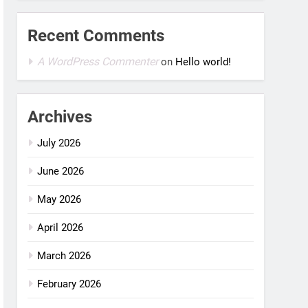
Recent Comments
A WordPress Commenter
on
Hello world!
Archives
July 2026
June 2026
May 2026
April 2026
March 2026
February 2026