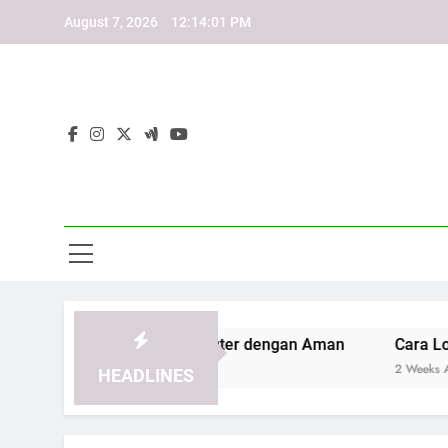
Skip
August 7, 2026
12:14:02 PM
to
content
Bin
Dapatkan 
tphone dan Komputer dengan Aman
Cara Login KAYA787
2 Weeks Ago
HEADLINES