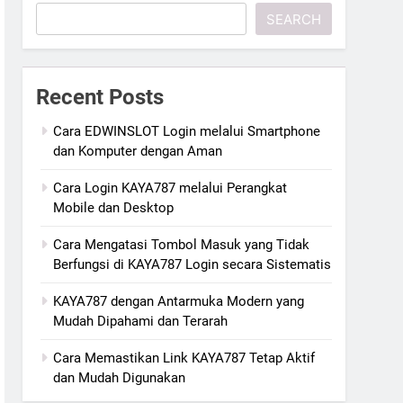
SEARCH
Recent Posts
Cara EDWINSLOT Login melalui Smartphone
dan Komputer dengan Aman
Cara Login KAYA787 melalui Perangkat
Mobile dan Desktop
Cara Mengatasi Tombol Masuk yang Tidak
Berfungsi di KAYA787 Login secara Sistematis
KAYA787 dengan Antarmuka Modern yang
Mudah Dipahami dan Terarah
Cara Memastikan Link KAYA787 Tetap Aktif
dan Mudah Digunakan