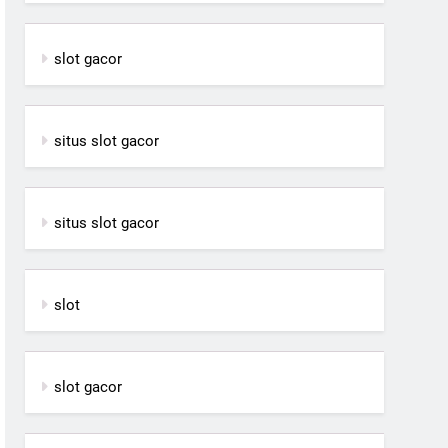
slot gacor
situs slot gacor
situs slot gacor
slot
slot gacor