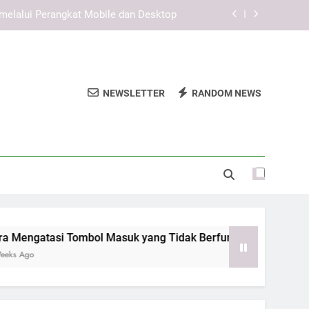
melalui Perangkat Mobile dan Desktop
i di KAYA787 Login secara Sistematis
rn yang Mudah Dipahami dan Terarah
NEWSLETTER
RANDOM NEWS
martphone dan Komputer dengan Aman
melalui Perangkat Mobile dan Desktop
arta. Penyimpanan Yang Aman Dan Terpercaya.
i di KAYA787 Login secara Sistematis
rn yang Mudah Dipahami dan Terarah
 Tombol Masuk yang Tidak Berfungsi di KAYA787 Login secara