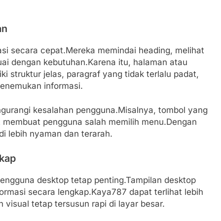
an
i secara cepat.Mereka memindai heading, melihat
uai dengan kebutuhan.Karena itu, halaman atau
struktur jelas, paragraf yang tidak terlalu padat,
nemukan informasi.
ngurangi kesalahan pengguna.Misalnya, tombol yang
dapat membuat pengguna salah memilih menu.Dengan
i lebih nyaman dan terarah.
kap
engguna desktop tetap penting.Tampilan desktop
rmasi secara lengkap.Kaya787 dapat terlihat lebih
visual tetap tersusun rapi di layar besar.