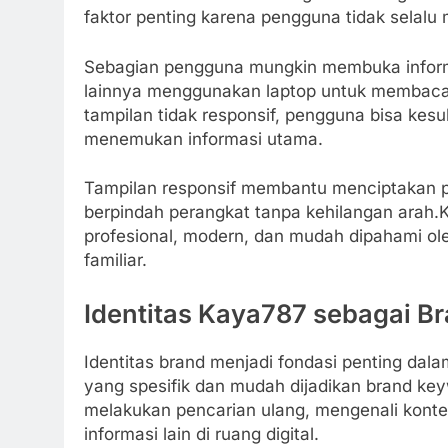
faktor penting karena pengguna tidak selalu
Sebagian pengguna mungkin membuka informa
lainnya menggunakan laptop untuk membaca p
tampilan tidak responsif, pengguna bisa ke
menemukan informasi utama.
Tampilan responsif membantu menciptakan 
berpindah perangkat tanpa kehilangan arah.Ko
profesional, modern, dan mudah dipahami 
familiar.
Identitas Kaya787 sebagai Br
Identitas brand menjadi fondasi penting d
yang spesifik dan mudah dijadikan brand k
melakukan pencarian ulang, mengenali kon
informasi lain di ruang digital.