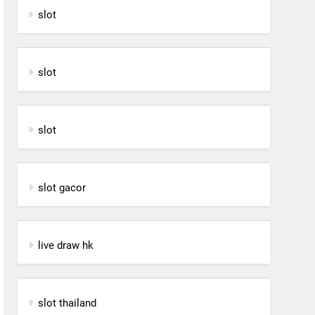
slot
slot
slot
slot gacor
live draw hk
slot thailand