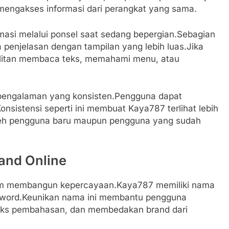
 mengakses informasi dari perangkat yang sama.
si melalui ponsel saat sedang bepergian.Sebagian
enjelasan dengan tampilan yang lebih luas.Jika
sulitan membaca teks, memahami menu, atau
pengalaman yang konsisten.Pengguna dapat
nsistensi seperti ini membuat Kaya787 terlihat lebih
oleh pengguna baru maupun pengguna yang sudah
and Online
alam membangun kepercayaan.Kaya787 memiliki nama
eyword.Keunikan nama ini membantu pengguna
teks pembahasan, dan membedakan brand dari