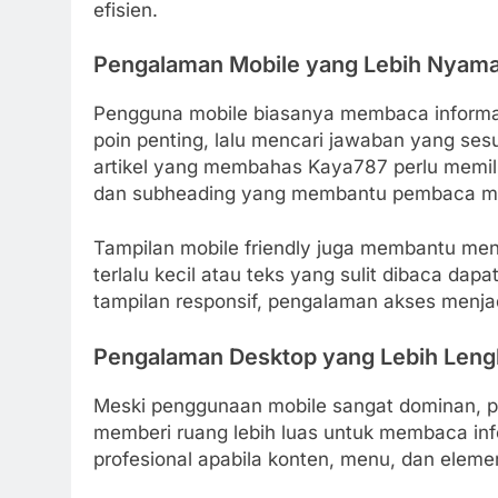
efisien.
Pengalaman Mobile yang Lebih Nyam
Pengguna mobile biasanya membaca informas
poin penting, lalu mencari jawaban yang ses
artikel yang membahas Kaya787 perlu memiliki 
dan subheading yang membantu pembaca me
Tampilan mobile friendly juga membantu me
terlalu kecil atau teks yang sulit dibaca 
tampilan responsif, pengalaman akses menjad
Pengalaman Desktop yang Lebih Leng
Meski penggunaan mobile sangat dominan, p
memberi ruang lebih luas untuk membaca info
profesional apabila konten, menu, dan elemen 