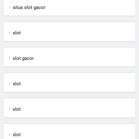
situs slot gacor
slot
slot gacor
slot
slot
slot