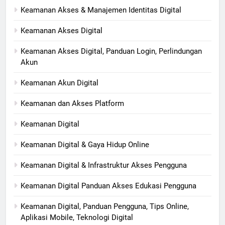
Keamanan Akses & Manajemen Identitas Digital
Keamanan Akses Digital
Keamanan Akses Digital, Panduan Login, Perlindungan
Akun
Keamanan Akun Digital
Keamanan dan Akses Platform
Keamanan Digital
Keamanan Digital & Gaya Hidup Online
Keamanan Digital & Infrastruktur Akses Pengguna
Keamanan Digital Panduan Akses Edukasi Pengguna
Keamanan Digital, Panduan Pengguna, Tips Online,
Aplikasi Mobile, Teknologi Digital