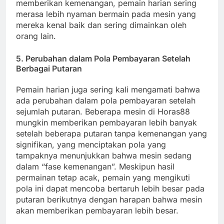
memberikan kemenangan, pemain harian sering
merasa lebih nyaman bermain pada mesin yang
mereka kenal baik dan sering dimainkan oleh
orang lain.
5.
Perubahan dalam Pola Pembayaran Setelah
Berbagai Putaran
Pemain harian juga sering kali mengamati bahwa
ada perubahan dalam pola pembayaran setelah
sejumlah putaran. Beberapa mesin di Horas88
mungkin memberikan pembayaran lebih banyak
setelah beberapa putaran tanpa kemenangan yang
signifikan, yang menciptakan pola yang
tampaknya menunjukkan bahwa mesin sedang
dalam “fase kemenangan”. Meskipun hasil
permainan tetap acak, pemain yang mengikuti
pola ini dapat mencoba bertaruh lebih besar pada
putaran berikutnya dengan harapan bahwa mesin
akan memberikan pembayaran lebih besar.