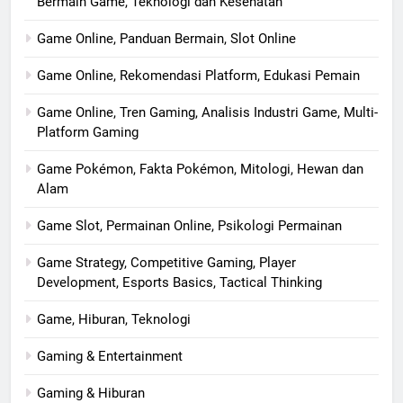
Bermain Game, Teknologi dan Kesehatan
Game Online, Panduan Bermain, Slot Online
Game Online, Rekomendasi Platform, Edukasi Pemain
Game Online, Tren Gaming, Analisis Industri Game, Multi-
Platform Gaming
Game Pokémon, Fakta Pokémon, Mitologi, Hewan dan
Alam
Game Slot, Permainan Online, Psikologi Permainan
Game Strategy, Competitive Gaming, Player
Development, Esports Basics, Tactical Thinking
Game, Hiburan, Teknologi
Gaming & Entertainment
Gaming & Hiburan