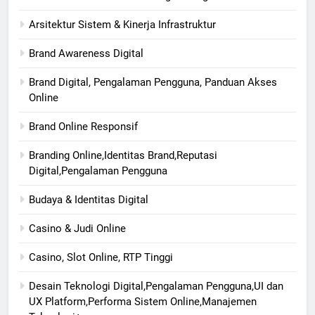
Arsitektur Sistem & Kinerja Infrastruktur
Brand Awareness Digital
Brand Digital, Pengalaman Pengguna, Panduan Akses
Online
Brand Online Responsif
Branding Online,Identitas Brand,Reputasi
Digital,Pengalaman Pengguna
Budaya & Identitas Digital
Casino & Judi Online
Casino, Slot Online, RTP Tinggi
Desain Teknologi Digital,Pengalaman Pengguna,UI dan
UX Platform,Performa Sistem Online,Manajemen