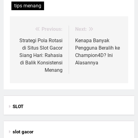
tips menang
Previous:
Next:
Post
navigation
Strategi Pola Rotasi
Kenapa Banyak
di Situs Slot Gacor
Pengguna Beralih ke
Siang Hari: Rahasia
Champion4D? Ini
di Balik Konsistensi
Alasannya
Menang
SLOT
slot gacor