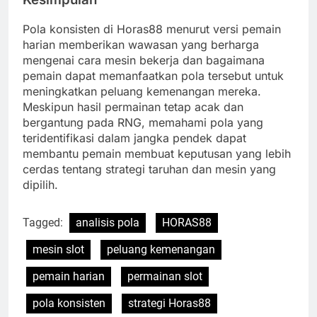
Pola konsisten di Horas88 menurut versi pemain
harian memberikan wawasan yang berharga
mengenai cara mesin bekerja dan bagaimana
pemain dapat memanfaatkan pola tersebut untuk
meningkatkan peluang kemenangan mereka.
Meskipun hasil permainan tetap acak dan
bergantung pada RNG, memahami pola yang
teridentifikasi dalam jangka pendek dapat
membantu pemain membuat keputusan yang lebih
cerdas tentang strategi taruhan dan mesin yang
dipilih.
Tagged:
analisis pola
HORAS88
mesin slot
peluang kemenangan
pemain harian
permainan slot
pola konsisten
strategi Horas88