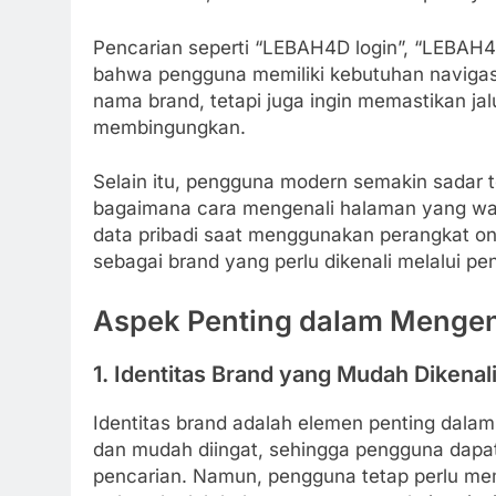
Pencarian seperti “LEBAH4D login”, “LEBAH4
bahwa pengguna memiliki kebutuhan navigasi
nama brand, tetapi juga ingin memastikan jalur
membingungkan.
Selain itu, pengguna modern semakin sadar 
bagaimana cara mengenali halaman yang waja
data pribadi saat menggunakan perangkat on
sebagai brand yang perlu dikenali melalui p
Aspek Penting dalam Menge
1. Identitas Brand yang Mudah Dikenal
Identitas brand adalah elemen penting dala
dan mudah diingat, sehingga pengguna dapa
pencarian. Namun, pengguna tetap perlu mem