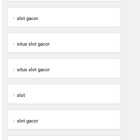
slot gacor
situs slot gacor
situs slot gacor
slot
slot gacor