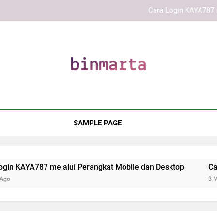
Cara Login KAYA787 
Cara Mengatasi Tombol Masuk yang Tidak Berfungs
KAYA787 dengan Antarmuka Mode
Cara EDWINSLOT Login melalui S
 Marta
Cara Login KAYA787 
Layanan Penyimpanan Dan Solusi Logistik Terbaik Dari Bin M
Cara Mengatasi Tombol Masuk yang Tidak Berfungs
SAMPLE PAGE
KAYA787 dengan Antarmuka Mode
 melalui Perangkat Mobile dan Desktop
Cara Mengatasi
3 Weeks Ago