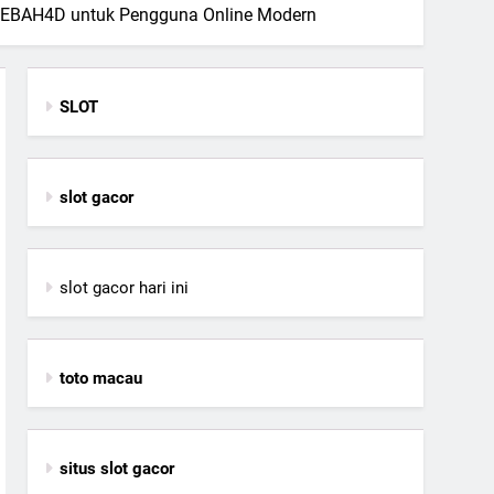
EBAH4D untuk Pengguna Online Modern
SLOT
slot gacor
slot gacor hari ini
toto macau
situs slot gacor