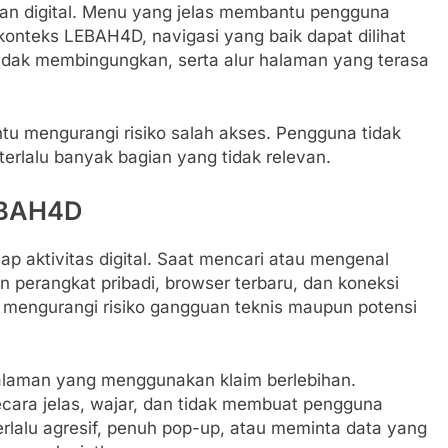
an digital. Menu yang jelas membantu pengguna
nteks LEBAH4D, navigasi yang baik dapat dilihat
tidak membingungkan, serta alur halaman yang terasa
u mengurangi risiko salah akses. Pengguna tidak
erlalu banyak bagian yang tidak relevan.
EBAH4D
p aktivitas digital. Saat mencari atau mengenal
erangkat pribadi, browser terbaru, dan koneksi
u mengurangi risiko gangguan teknis maupun potensi
halaman yang menggunakan klaim berlebihan.
ecara jelas, wajar, dan tidak membuat pengguna
rlalu agresif, penuh pop-up, atau meminta data yang