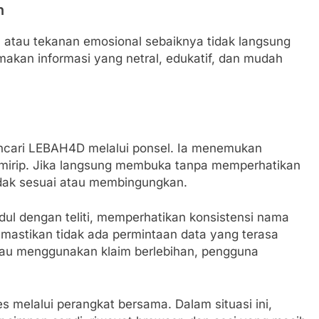
n
n atau tekanan emosional sebaiknya tidak langsung
kan informasi yang netral, edukatif, dan mudah
ncari LEBAH4D melalui ponsel. Ia menemukan
 mirip. Jika langsung membuka tanpa memperhatikan
idak sesuai atau membingungkan.
ul dengan teliti, memperhatikan konsistensi nama
mastikan tidak ada permintaan data yang terasa
 atau menggunakan klaim berlebihan, pengguna
 melalui perangkat bersama. Dalam situasi ini,