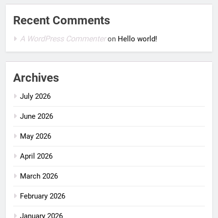
Recent Comments
A WordPress Commenter
on
Hello world!
Archives
July 2026
June 2026
May 2026
April 2026
March 2026
February 2026
January 2026