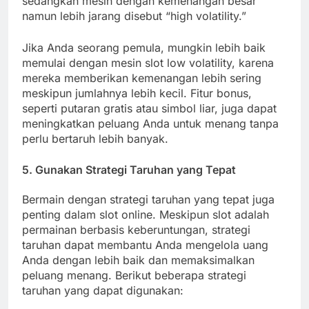
sedangkan mesin dengan kemenangan besar
namun lebih jarang disebut “high volatility.”
Jika Anda seorang pemula, mungkin lebih baik
memulai dengan mesin slot low volatility, karena
mereka memberikan kemenangan lebih sering
meskipun jumlahnya lebih kecil. Fitur bonus,
seperti putaran gratis atau simbol liar, juga dapat
meningkatkan peluang Anda untuk menang tanpa
perlu bertaruh lebih banyak.
5.
Gunakan Strategi Taruhan yang Tepat
Bermain dengan strategi taruhan yang tepat juga
penting dalam slot online. Meskipun slot adalah
permainan berbasis keberuntungan, strategi
taruhan dapat membantu Anda mengelola uang
Anda dengan lebih baik dan memaksimalkan
peluang menang. Berikut beberapa strategi
taruhan yang dapat digunakan: