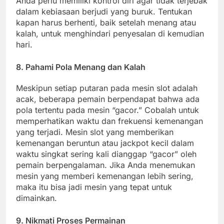
Anda perlu memiliki kontrol diri agar tidak terjebak
dalam kebiasaan berjudi yang buruk. Tentukan
kapan harus berhenti, baik setelah menang atau
kalah, untuk menghindari penyesalan di kemudian
hari.
8.
Pahami Pola Menang dan Kalah
Meskipun setiap putaran pada mesin slot adalah
acak, beberapa pemain berpendapat bahwa ada
pola tertentu pada mesin “gacor.” Cobalah untuk
memperhatikan waktu dan frekuensi kemenangan
yang terjadi. Mesin slot yang memberikan
kemenangan beruntun atau jackpot kecil dalam
waktu singkat sering kali dianggap “gacor” oleh
pemain berpengalaman. Jika Anda menemukan
mesin yang memberi kemenangan lebih sering,
maka itu bisa jadi mesin yang tepat untuk
dimainkan.
9.
Nikmati Proses Permainan