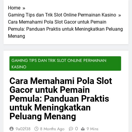
Home
Gaming Tips dan Trik Slot Online Permainan Kasino
Cara Memahami Pola Slot Gacor untuk Pemain
Pemula: Panduan Praktis untuk Meningkatkan Peluang
Menang
GAMING TIPS DAN TRIK SLOT ONLINE PERMAINAN
KASINO
Cara Memahami Pola Slot
Gacor untuk Pemain
Pemula: Panduan Praktis
untuk Meningkatkan
Peluang Menang
0
9a02f38
8 Months Ago
9 Mins