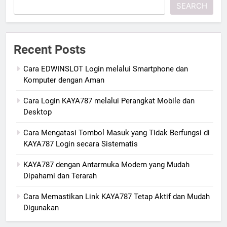
SEARCH
Recent Posts
Cara EDWINSLOT Login melalui Smartphone dan
Komputer dengan Aman
Cara Login KAYA787 melalui Perangkat Mobile dan
Desktop
Cara Mengatasi Tombol Masuk yang Tidak Berfungsi di
KAYA787 Login secara Sistematis
KAYA787 dengan Antarmuka Modern yang Mudah
Dipahami dan Terarah
Cara Memastikan Link KAYA787 Tetap Aktif dan Mudah
Digunakan