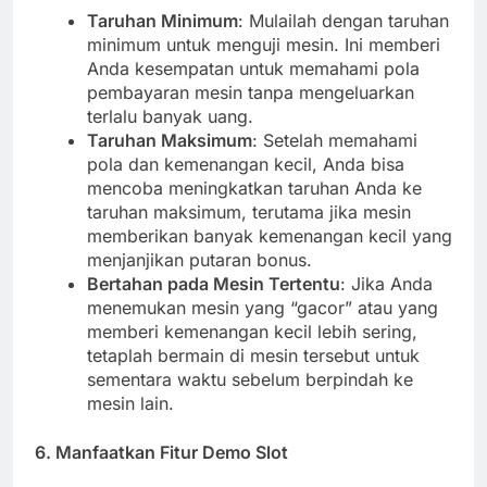
Taruhan Minimum
: Mulailah dengan taruhan
minimum untuk menguji mesin. Ini memberi
Anda kesempatan untuk memahami pola
pembayaran mesin tanpa mengeluarkan
terlalu banyak uang.
Taruhan Maksimum
: Setelah memahami
pola dan kemenangan kecil, Anda bisa
mencoba meningkatkan taruhan Anda ke
taruhan maksimum, terutama jika mesin
memberikan banyak kemenangan kecil yang
menjanjikan putaran bonus.
Bertahan pada Mesin Tertentu
: Jika Anda
menemukan mesin yang “gacor” atau yang
memberi kemenangan kecil lebih sering,
tetaplah bermain di mesin tersebut untuk
sementara waktu sebelum berpindah ke
mesin lain.
6.
Manfaatkan Fitur Demo Slot