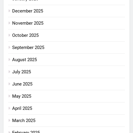
December 2025
November 2025
October 2025
September 2025
August 2025
July 2025
June 2025
May 2025
April 2025
March 2025
February 2025