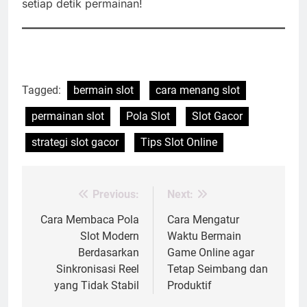
setiap detik permainan!
Tagged:
bermain slot
cara menang slot
permainan slot
Pola Slot
Slot Gacor
strategi slot gacor
Tips Slot Online
Previous:
Next:
Post
navigation
Cara Membaca Pola
Cara Mengatur
Slot Modern
Waktu Bermain
Berdasarkan
Game Online agar
Sinkronisasi Reel
Tetap Seimbang dan
yang Tidak Stabil
Produktif