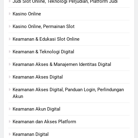
Judi Slot Online, Teknologi Perjudian, Platform Judi
Kasino Online
Kasino Online, Permainan Slot
Keamanan & Edukasi Slot Online
Keamanan & Teknologi Digital
Keamanan Akses & Manajemen Identitas Digital
Keamanan Akses Digital
Keamanan Akses Digital, Panduan Login, Perlindungan
Akun
Keamanan Akun Digital
Keamanan dan Akses Platform
Keamanan Digital