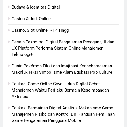
Budaya & Identitas Digital
Casino & Judi Online
Casino, Slot Online, RTP Tinggi
Desain Teknologi Digital,Pengalaman Pengguna,UI dan
UX Platform,Performa Sistem Online,Manajemen
Teknologi+
Dunia Pokémon Fiksi dan Imajinasi Keanekaragaman
Makhluk Fiksi Simbolisme Alam Edukasi Pop Culture
Edukasi Game Online Gaya Hidup Digital Sehat
Manajemen Waktu Perilaku Bermain Keseimbangan
Aktivitas
Edukasi Permainan Digital Analisis Mekanisme Game
Manajemen Risiko dan Kontrol Diri Panduan Pemilihan
Game Pengalaman Pengguna Mobile