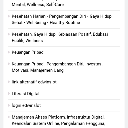
Mental, Wellness, Self-Care
Kesehatan Harian • Pengembangan Diri • Gaya Hidup
Sehat • Well-being • Healthy Routine
Kesehatan, Gaya Hidup, Kebiasaan Positif, Edukasi
Publik, Wellness
Keuangan Pribadi
Keuangan Pribadi, Pengembangan Diri, Investasi,
Motivasi, Manajemen Uang
link alternatif edwinslot
Literasi Digital
login edwinslot
Manajemen Akses Platform, Infrastruktur Digital,
Keandalan Sistem Online, Pengalaman Pengguna,