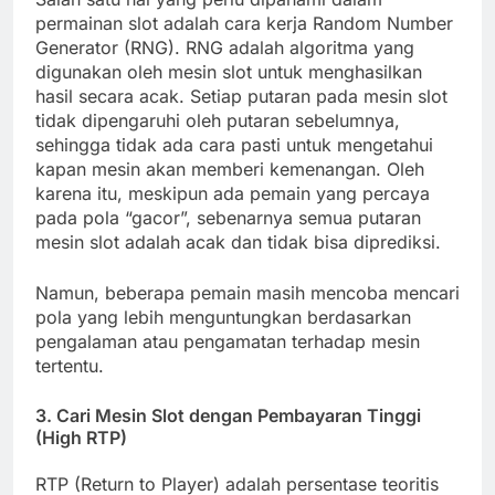
permainan slot adalah cara kerja Random Number
Generator (RNG). RNG adalah algoritma yang
digunakan oleh mesin slot untuk menghasilkan
hasil secara acak. Setiap putaran pada mesin slot
tidak dipengaruhi oleh putaran sebelumnya,
sehingga tidak ada cara pasti untuk mengetahui
kapan mesin akan memberi kemenangan. Oleh
karena itu, meskipun ada pemain yang percaya
pada pola “gacor”, sebenarnya semua putaran
mesin slot adalah acak dan tidak bisa diprediksi.
Namun, beberapa pemain masih mencoba mencari
pola yang lebih menguntungkan berdasarkan
pengalaman atau pengamatan terhadap mesin
tertentu.
3.
Cari Mesin Slot dengan Pembayaran Tinggi
(High RTP)
RTP (Return to Player) adalah persentase teoritis