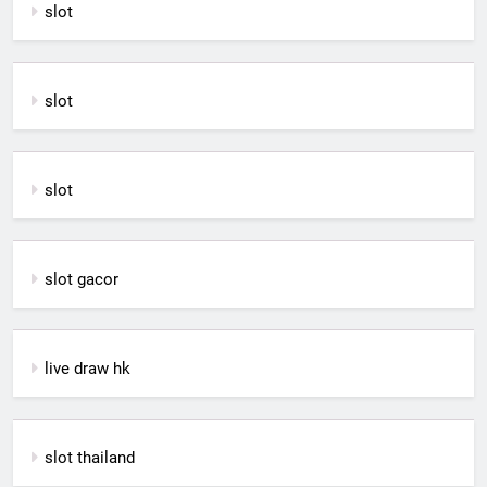
slot
slot
slot
slot gacor
live draw hk
slot thailand