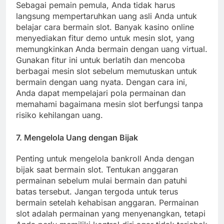
Sebagai pemain pemula, Anda tidak harus
langsung mempertaruhkan uang asli Anda untuk
belajar cara bermain slot. Banyak kasino online
menyediakan fitur demo untuk mesin slot, yang
memungkinkan Anda bermain dengan uang virtual.
Gunakan fitur ini untuk berlatih dan mencoba
berbagai mesin slot sebelum memutuskan untuk
bermain dengan uang nyata. Dengan cara ini,
Anda dapat mempelajari pola permainan dan
memahami bagaimana mesin slot berfungsi tanpa
risiko kehilangan uang.
7.
Mengelola Uang dengan Bijak
Penting untuk mengelola bankroll Anda dengan
bijak saat bermain slot. Tentukan anggaran
permainan sebelum mulai bermain dan patuhi
batas tersebut. Jangan tergoda untuk terus
bermain setelah kehabisan anggaran. Permainan
slot adalah permainan yang menyenangkan, tetapi