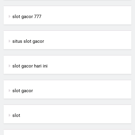
slot gacor 777
situs slot gacor
slot gacor hari ini
slot gacor
slot