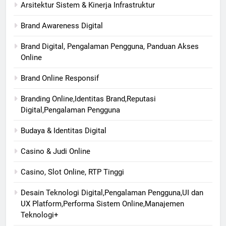
Arsitektur Sistem & Kinerja Infrastruktur
Brand Awareness Digital
Brand Digital, Pengalaman Pengguna, Panduan Akses
Online
Brand Online Responsif
Branding Online,Identitas Brand,Reputasi
Digital,Pengalaman Pengguna
Budaya & Identitas Digital
Casino & Judi Online
Casino, Slot Online, RTP Tinggi
Desain Teknologi Digital,Pengalaman Pengguna,UI dan
UX Platform,Performa Sistem Online,Manajemen
Teknologi+