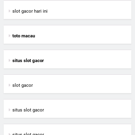
slot gacor hari ini
toto macau
situs slot gacor
slot gacor
situs slot gacor
situs slot gacor