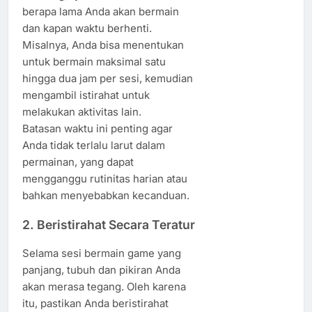
berapa lama Anda akan bermain
dan kapan waktu berhenti.
Misalnya, Anda bisa menentukan
untuk bermain maksimal satu
hingga dua jam per sesi, kemudian
mengambil istirahat untuk
melakukan aktivitas lain.
Batasan waktu ini penting agar
Anda tidak terlalu larut dalam
permainan, yang dapat
mengganggu rutinitas harian atau
bahkan menyebabkan kecanduan.
2.
Beristirahat Secara Teratur
Selama sesi bermain game yang
panjang, tubuh dan pikiran Anda
akan merasa tegang. Oleh karena
itu, pastikan Anda beristirahat