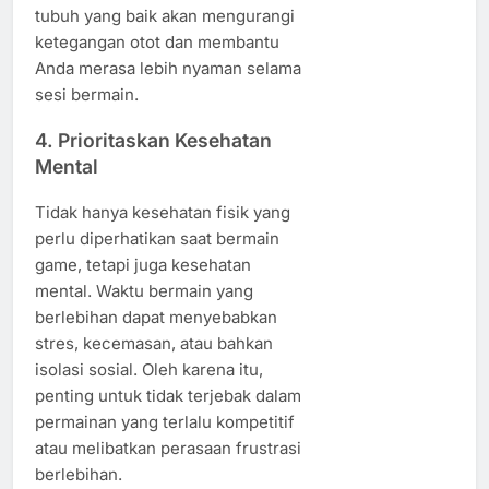
tubuh yang baik akan mengurangi
ketegangan otot dan membantu
Anda merasa lebih nyaman selama
sesi bermain.
4.
Prioritaskan Kesehatan
Mental
Tidak hanya kesehatan fisik yang
perlu diperhatikan saat bermain
game, tetapi juga kesehatan
mental. Waktu bermain yang
berlebihan dapat menyebabkan
stres, kecemasan, atau bahkan
isolasi sosial. Oleh karena itu,
penting untuk tidak terjebak dalam
permainan yang terlalu kompetitif
atau melibatkan perasaan frustrasi
berlebihan.