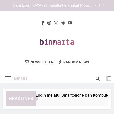
Skip
Cara Mengatasi Tombol Masuk yang Tidak
to
Berfungsi di KAYA787 Login secara Sistematis
content
KAYA787 dengan Antarmuka Modern yang Mudah
Dipahami dan Terarah
Cara EDWINSLOT Login melalui Smartphone dan
Komputer dengan Aman
Cara Login KAYA787 melalui Perangkat Mobile
dan Desktop
Cara Mengatasi Tombol Masuk yang Tidak
Berfungsi di KAYA787 Login secara Sistematis
Bin Marta
Dapatkan Layanan Penyimpanan Dan
KAYA787 dengan Antarmuka Modern yang Mudah
NEWSLETTER
RANDOM NEWS
Dipahami dan Terarah
Solusi Logistik Terbaik Dari Bin Marta.
Penyimpanan Yang Aman Dan Terpercaya.
MENU
ra EDWINSLOT Login melalui Smartphone dan Komputer den
HEADLINES
Weeks Ago