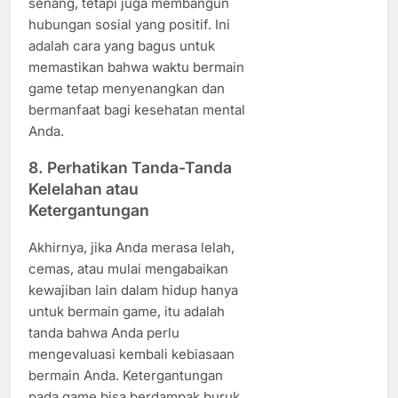
senang, tetapi juga membangun
hubungan sosial yang positif. Ini
adalah cara yang bagus untuk
memastikan bahwa waktu bermain
game tetap menyenangkan dan
bermanfaat bagi kesehatan mental
Anda.
8.
Perhatikan Tanda-Tanda
Kelelahan atau
Ketergantungan
Akhirnya, jika Anda merasa lelah,
cemas, atau mulai mengabaikan
kewajiban lain dalam hidup hanya
untuk bermain game, itu adalah
tanda bahwa Anda perlu
mengevaluasi kembali kebiasaan
bermain Anda. Ketergantungan
pada game bisa berdampak buruk