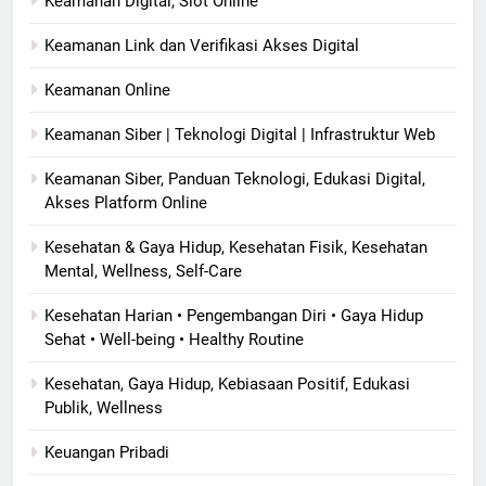
Keamanan Digital, Slot Online
Keamanan Link dan Verifikasi Akses Digital
Keamanan Online
Keamanan Siber | Teknologi Digital | Infrastruktur Web
Keamanan Siber, Panduan Teknologi, Edukasi Digital,
Akses Platform Online
Kesehatan & Gaya Hidup, Kesehatan Fisik, Kesehatan
Mental, Wellness, Self-Care
Kesehatan Harian • Pengembangan Diri • Gaya Hidup
Sehat • Well-being • Healthy Routine
Kesehatan, Gaya Hidup, Kebiasaan Positif, Edukasi
Publik, Wellness
Keuangan Pribadi