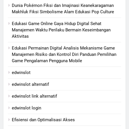
Dunia Pokémon Fiksi dan Imajinasi Keanekaragaman
Makhluk Fiksi Simbolisme Alam Edukasi Pop Culture
Edukasi Game Online Gaya Hidup Digital Sehat
Manajemen Waktu Perilaku Bermain Keseimbangan
Aktivitas
Edukasi Permainan Digital Analisis Mekanisme Game
Manajemen Risiko dan Kontrol Diri Panduan Pemilihan
Game Pengalaman Pengguna Mobile
edwinslot
edwinslot alternatif
edwinslot link alternatif
edwinslot login
Efisiensi dan Optimalisasi Akses