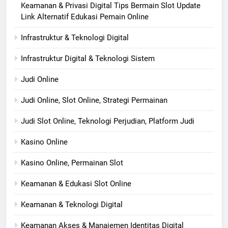
Keamanan & Privasi Digital Tips Bermain Slot Update
Link Alternatif Edukasi Pemain Online
Infrastruktur & Teknologi Digital
Infrastruktur Digital & Teknologi Sistem
Judi Online
Judi Online, Slot Online, Strategi Permainan
Judi Slot Online, Teknologi Perjudian, Platform Judi
Kasino Online
Kasino Online, Permainan Slot
Keamanan & Edukasi Slot Online
Keamanan & Teknologi Digital
Keamanan Akses & Manajemen Identitas Digital