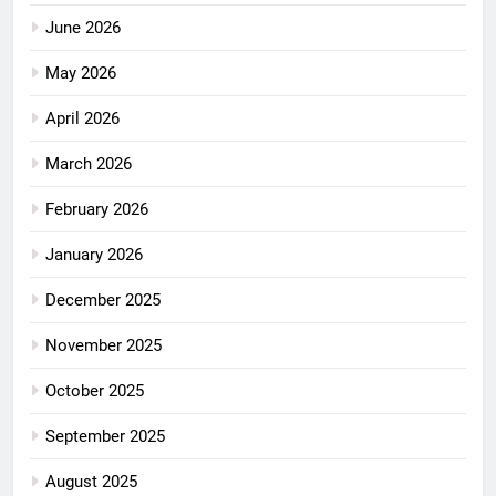
June 2026
May 2026
April 2026
March 2026
February 2026
January 2026
December 2025
November 2025
October 2025
September 2025
August 2025