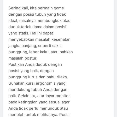
Sering kali, kita bermain game
dengan posisi tubuh yang tidak
ideal, misalnya membungkuk atau
duduk terlalu lama dalam posisi
yang statis. Hal ini dapat
menyebabkan masalah kesehatan
jangka panjang, seperti sakit
punggung, leher kaku, atau bahkan
masalah postur.
Pastikan Anda duduk dengan
posisi yang baik, dengan
punggung lurus dan bahu rileks.
Gunakan kursi ergonomis yang
mendukung tubuh Anda dengan
baik. Selain itu, atur layar monitor
pada ketinggian yang sesuai agar
Anda tidak perlu menunduk atau
menoleh untuk melihatnya. Posisi