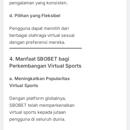
pengalaman yang konsisten.
d. Pilihan yang Fleksibel
Pengguna dapat memilih dari
berbagai olahraga virtual sesuai
dengan preferensi mereka.
4. Manfaat SBOBET bagi
Perkembangan Virtual Sports
a. Meningkatkan Popularitas
Virtual Sports
Dengan platform globalnya,
SBOBET telah memperkenalkan
virtual sports kepada jutaan
pengguna di seluruh dunia.