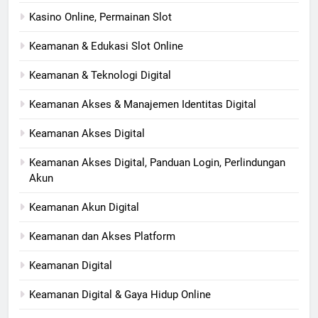
Kasino Online, Permainan Slot
Keamanan & Edukasi Slot Online
Keamanan & Teknologi Digital
Keamanan Akses & Manajemen Identitas Digital
Keamanan Akses Digital
Keamanan Akses Digital, Panduan Login, Perlindungan
Akun
Keamanan Akun Digital
Keamanan dan Akses Platform
Keamanan Digital
Keamanan Digital & Gaya Hidup Online