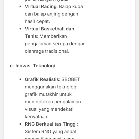
Virtual Racing
: Balap kuda
dan balap anjing dengan
hasil cepat.
Virtual Basketball dan
Tenis
: Memberikan
pengalaman serupa dengan
olahraga tradisional.
c. Inovasi Teknologi
Grafik Realistis
: SBOBET
menggunakan teknologi
grafik mutakhir untuk
menciptakan pengalaman
visual yang mendekati
kenyataan.
RNG Berkualitas Tinggi
:
Sistem RNG yang andal
memastikan hasil yang