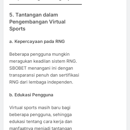
5. Tantangan dalam
Pengembangan Virtual
Sports
a. Kepercayaan pada RNG
Beberapa pengguna mungkin
meragukan keadilan sistem RNG.
SBOBET menangani ini dengan
transparansi penuh dan sertifikasi
RNG dari lembaga independen.
b. Edukasi Pengguna
Virtual sports masih baru bagi
beberapa pengguna, sehingga
edukasi tentang cara kerja dan
manfaatnya menjadi tantangan