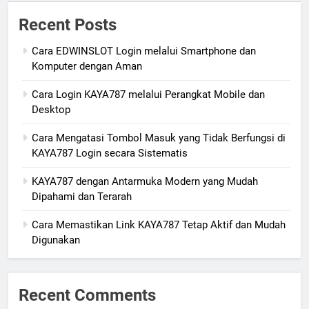
Recent Posts
Cara EDWINSLOT Login melalui Smartphone dan
Komputer dengan Aman
Cara Login KAYA787 melalui Perangkat Mobile dan
Desktop
Cara Mengatasi Tombol Masuk yang Tidak Berfungsi di
KAYA787 Login secara Sistematis
KAYA787 dengan Antarmuka Modern yang Mudah
Dipahami dan Terarah
Cara Memastikan Link KAYA787 Tetap Aktif dan Mudah
Digunakan
Recent Comments