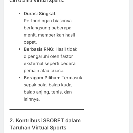
Ciri Utama Virtual Sports
:
Durasi Singkat
:
Pertandingan biasanya
berlangsung beberapa
menit, memberikan hasil
cepat.
Berbasis RNG
: Hasil tidak
dipengaruhi oleh faktor
eksternal seperti cedera
pemain atau cuaca.
Beragam Pilihan
: Termasuk
sepak bola, balap kuda,
balap anjing, tenis, dan
lainnya.
2. Kontribusi SBOBET dalam
Taruhan Virtual Sports