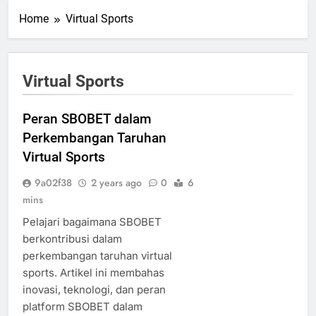
Home
Virtual Sports
Virtual Sports
Peran SBOBET dalam
Perkembangan Taruhan
Virtual Sports
9a02f38
2 years ago
0
6
mins
Pelajari bagaimana SBOBET
berkontribusi dalam
perkembangan taruhan virtual
sports. Artikel ini membahas
inovasi, teknologi, dan peran
platform SBOBET dalam