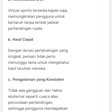
Virtual sports tersedia kapan saja,
memungkinkan pengguna untuk
bertaruh tanpa terikat jadwal
pertandingan nyata.
b. Hasil Cepat
Dengan durasi pertandingan yang
singkat, pemain tidak perlu
menunggu lama untuk mengetahui
hasil taruhan mereka.
c. Pengalaman yang Konsisten
Tidak ada gangguan dari faktor
eksternal seperti cuaca atau
penundaan pertandingan,
sehingga pengguna mendapatkan