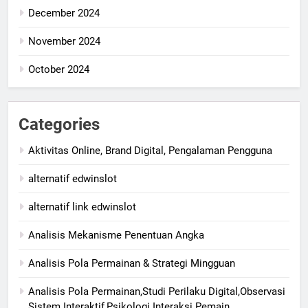
December 2024
November 2024
October 2024
Categories
Aktivitas Online, Brand Digital, Pengalaman Pengguna
alternatif edwinslot
alternatif link edwinslot
Analisis Mekanisme Penentuan Angka
Analisis Pola Permainan & Strategi Mingguan
Analisis Pola Permainan,Studi Perilaku Digital,Observasi
Sistem Interaktif,Psikologi Interaksi Pemain