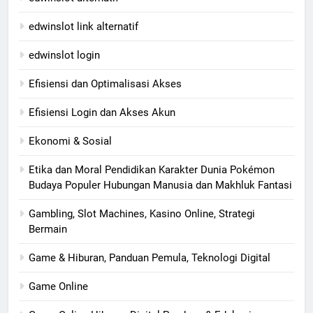
edwinslot link alternatif
edwinslot login
Efisiensi dan Optimalisasi Akses
Efisiensi Login dan Akses Akun
Ekonomi & Sosial
Etika dan Moral Pendidikan Karakter Dunia Pokémon
Budaya Populer Hubungan Manusia dan Makhluk Fantasi
Gambling, Slot Machines, Kasino Online, Strategi
Bermain
Game & Hiburan, Panduan Pemula, Teknologi Digital
Game Online