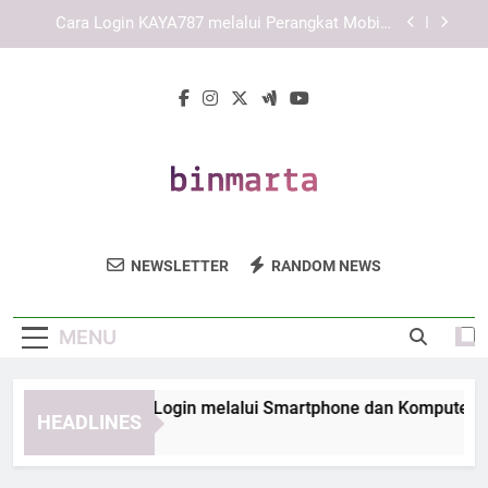
Skip
Cara Mengatasi Tombol Masuk yang Tidak
to
Berfungsi di KAYA787 Login secara Sistematis
content
KAYA787 dengan Antarmuka Modern yang Mudah
Dipahami dan Terarah
Cara EDWINSLOT Login melalui Smartphone dan
Komputer dengan Aman
Cara Login KAYA787 melalui Perangkat Mobile
dan Desktop
Cara Mengatasi Tombol Masuk yang Tidak
Berfungsi di KAYA787 Login secara Sistematis
Bin Marta
Dapatkan Layanan Penyimpanan Dan
KAYA787 dengan Antarmuka Modern yang Mudah
NEWSLETTER
RANDOM NEWS
Dipahami dan Terarah
Solusi Logistik Terbaik Dari Bin Marta.
Penyimpanan Yang Aman Dan Terpercaya.
MENU
ra EDWINSLOT Login melalui Smartphone dan Komputer den
HEADLINES
Weeks Ago