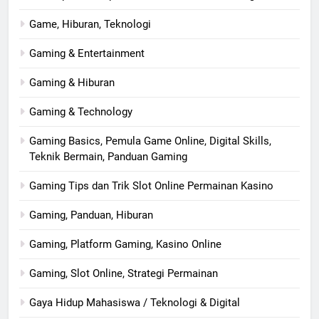
Game, Hiburan, Teknologi
Gaming & Entertainment
Gaming & Hiburan
Gaming & Technology
Gaming Basics, Pemula Game Online, Digital Skills,
Teknik Bermain, Panduan Gaming
Gaming Tips dan Trik Slot Online Permainan Kasino
Gaming, Panduan, Hiburan
Gaming, Platform Gaming, Kasino Online
Gaming, Slot Online, Strategi Permainan
Gaya Hidup Mahasiswa / Teknologi & Digital