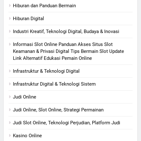
Hiburan dan Panduan Bermain
Hiburan Digital
Industri Kreatif, Teknologi Digital, Budaya & Inovasi
Informasi Slot Online Panduan Akses Situs Slot
Keamanan & Privasi Digital Tips Bermain Slot Update
Link Alternatif Edukasi Pemain Online
Infrastruktur & Teknologi Digital
Infrastruktur Digital & Teknologi Sistem
Judi Online
Judi Online, Slot Online, Strategi Permainan
Judi Slot Online, Teknologi Perjudian, Platform Judi
Kasino Online