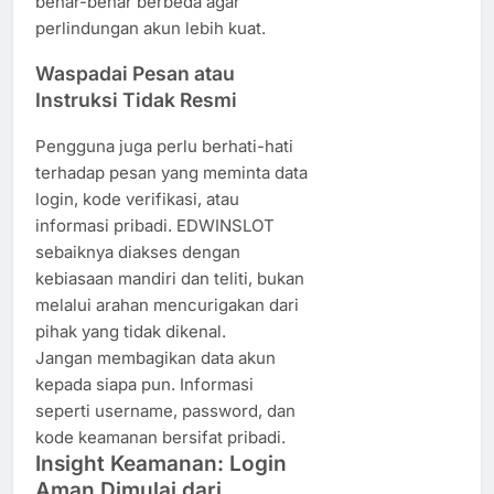
benar-benar berbeda agar
perlindungan akun lebih kuat.
Waspadai Pesan atau
Instruksi Tidak Resmi
Pengguna juga perlu berhati-hati
terhadap pesan yang meminta data
login, kode verifikasi, atau
informasi pribadi. EDWINSLOT
sebaiknya diakses dengan
kebiasaan mandiri dan teliti, bukan
melalui arahan mencurigakan dari
pihak yang tidak dikenal.
Jangan membagikan data akun
kepada siapa pun. Informasi
seperti username, password, dan
kode keamanan bersifat pribadi.
Insight Keamanan: Login
Aman Dimulai dari