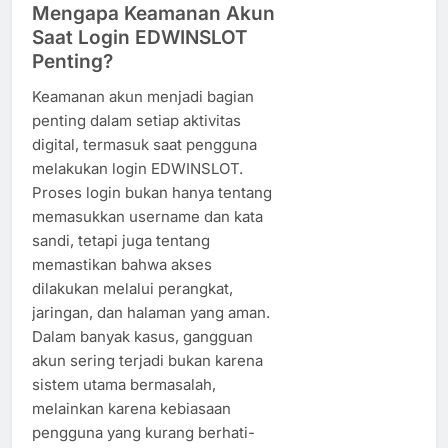
Mengapa Keamanan Akun
Saat Login EDWINSLOT
Penting?
Keamanan akun menjadi bagian
penting dalam setiap aktivitas
digital, termasuk saat pengguna
melakukan login EDWINSLOT.
Proses login bukan hanya tentang
memasukkan username dan kata
sandi, tetapi juga tentang
memastikan bahwa akses
dilakukan melalui perangkat,
jaringan, dan halaman yang aman.
Dalam banyak kasus, gangguan
akun sering terjadi bukan karena
sistem utama bermasalah,
melainkan karena kebiasaan
pengguna yang kurang berhati-