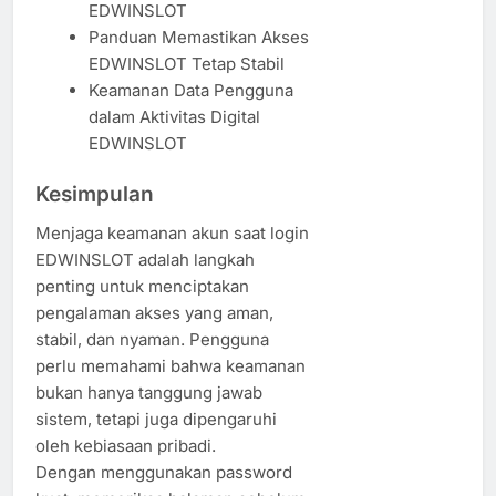
EDWINSLOT
Panduan Memastikan Akses
EDWINSLOT Tetap Stabil
Keamanan Data Pengguna
dalam Aktivitas Digital
EDWINSLOT
Kesimpulan
Menjaga keamanan akun saat login
EDWINSLOT adalah langkah
penting untuk menciptakan
pengalaman akses yang aman,
stabil, dan nyaman. Pengguna
perlu memahami bahwa keamanan
bukan hanya tanggung jawab
sistem, tetapi juga dipengaruhi
oleh kebiasaan pribadi.
Dengan menggunakan password