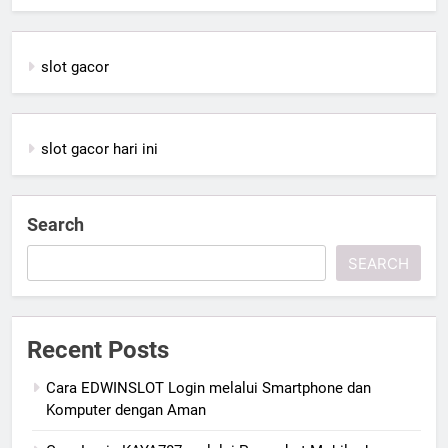
slot gacor
slot gacor hari ini
Search
SEARCH
Recent Posts
Cara EDWINSLOT Login melalui Smartphone dan
Komputer dengan Aman