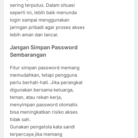
sering terputus. Dalam situasi
seperti ini, lebih baik menunda
login sampai menggunakan
jaringan pribadi agar proses akses
lebih aman dan lancar.
Jangan Simpan Password
Sembarangan
Fitur simpan password memang
memudahkan, tetapi pengguna
perlu berhati-hati. Jika perangkat
digunakan bersama keluarga,
teman, atau rekan kerja,
menyimpan password otomatis
bisa meningkatkan risiko akses
tidak sah.
Gunakan pengelola kata sandi
terpercaya jika memang