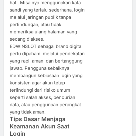
hati. Misalnya menggunakan kata
sandi yang terlalu sederhana, login
melalui jaringan publik tanpa
perlindungan, atau tidak
memeriksa ulang halaman yang
sedang diakses.
EDWINSLOT sebagai brand digital
perlu dipahami melalui pendekatan
yang rapi, aman, dan bertanggung
jawab. Pengguna sebaiknya
membangun kebiasaan login yang
konsisten agar akun tetap
terlindungi dari risiko umum
seperti salah akses, pencurian
data, atau penggunaan perangkat
yang tidak aman.
Tips Dasar Menjaga
Keamanan Akun Saat
Login