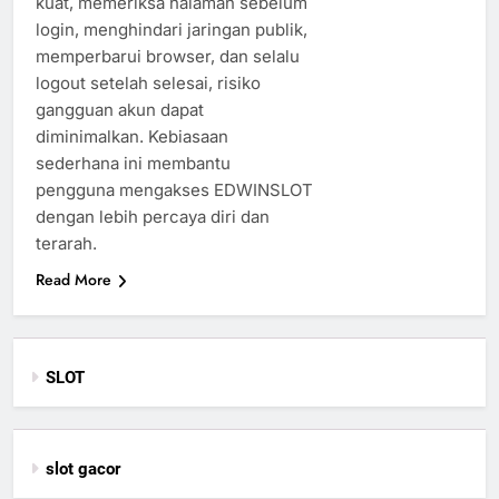
kuat, memeriksa halaman sebelum
login, menghindari jaringan publik,
memperbarui browser, dan selalu
logout setelah selesai, risiko
gangguan akun dapat
diminimalkan. Kebiasaan
sederhana ini membantu
pengguna mengakses EDWINSLOT
dengan lebih percaya diri dan
terarah.
Read More
SLOT
slot gacor