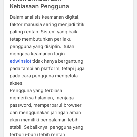
Kebiasaan Pengguna
Dalam analisis keamanan digital,
faktor manusia sering menjadi titik
paling rentan. Sistem yang baik
tetap membutuhkan perilaku
pengguna yang disiplin. Itulah
mengapa keamanan login
edwinslot
tidak hanya bergantung
pada tampilan platform, tetapi juga
pada cara pengguna mengelola
akses.
Pengguna yang terbiasa
memeriksa halaman, menjaga
password, memperbarui browser,
dan menggunakan jaringan aman
akan memiliki pengalaman lebih
stabil. Sebaliknya, pengguna yang
terburu-buru lebih rentan