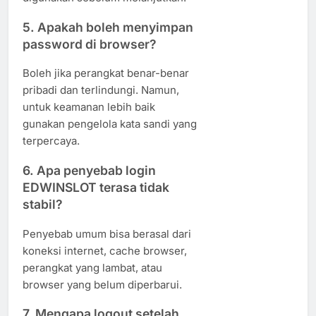
5. Apakah boleh menyimpan
password di browser?
Boleh jika perangkat benar-benar
pribadi dan terlindungi. Namun,
untuk keamanan lebih baik
gunakan pengelola kata sandi yang
terpercaya.
6. Apa penyebab login
EDWINSLOT terasa tidak
stabil?
Penyebab umum bisa berasal dari
koneksi internet, cache browser,
perangkat yang lambat, atau
browser yang belum diperbarui.
7. Mengapa logout setelah