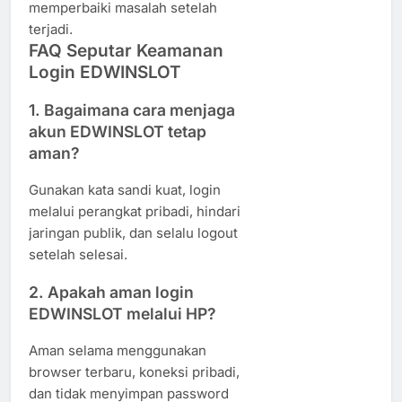
memperbaiki masalah setelah
terjadi.
FAQ Seputar Keamanan
Login EDWINSLOT
1. Bagaimana cara menjaga
akun EDWINSLOT tetap
aman?
Gunakan kata sandi kuat, login
melalui perangkat pribadi, hindari
jaringan publik, dan selalu logout
setelah selesai.
2. Apakah aman login
EDWINSLOT melalui HP?
Aman selama menggunakan
browser terbaru, koneksi pribadi,
dan tidak menyimpan password