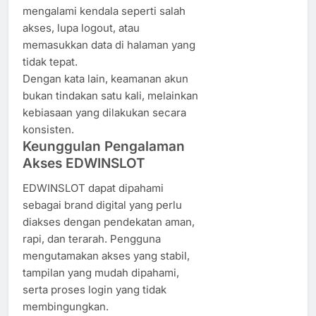
mengalami kendala seperti salah
akses, lupa logout, atau
memasukkan data di halaman yang
tidak tepat.
Dengan kata lain, keamanan akun
bukan tindakan satu kali, melainkan
kebiasaan yang dilakukan secara
konsisten.
Keunggulan Pengalaman
Akses EDWINSLOT
EDWINSLOT dapat dipahami
sebagai brand digital yang perlu
diakses dengan pendekatan aman,
rapi, dan terarah. Pengguna
mengutamakan akses yang stabil,
tampilan yang mudah dipahami,
serta proses login yang tidak
membingungkan.