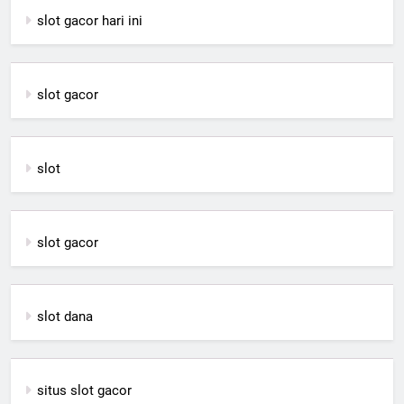
slot gacor hari ini
slot gacor
slot
slot gacor
slot dana
situs slot gacor