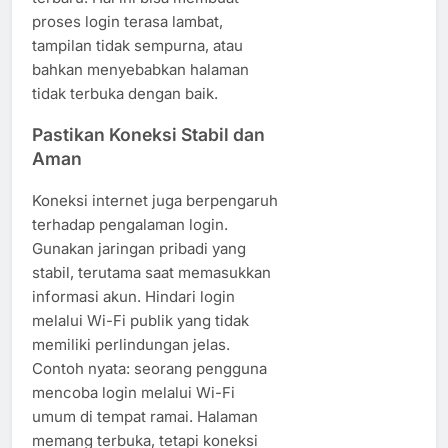
proses login terasa lambat,
tampilan tidak sempurna, atau
bahkan menyebabkan halaman
tidak terbuka dengan baik.
Pastikan Koneksi Stabil dan
Aman
Koneksi internet juga berpengaruh
terhadap pengalaman login.
Gunakan jaringan pribadi yang
stabil, terutama saat memasukkan
informasi akun. Hindari login
melalui Wi-Fi publik yang tidak
memiliki perlindungan jelas.
Contoh nyata: seorang pengguna
mencoba login melalui Wi-Fi
umum di tempat ramai. Halaman
memang terbuka, tetapi koneksi