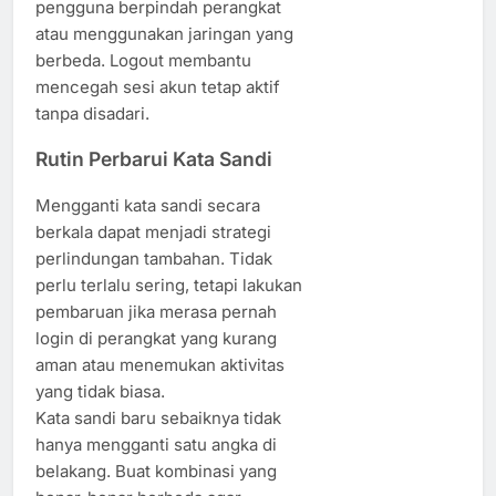
pengguna berpindah perangkat
atau menggunakan jaringan yang
berbeda. Logout membantu
mencegah sesi akun tetap aktif
tanpa disadari.
Rutin Perbarui Kata Sandi
Mengganti kata sandi secara
berkala dapat menjadi strategi
perlindungan tambahan. Tidak
perlu terlalu sering, tetapi lakukan
pembaruan jika merasa pernah
login di perangkat yang kurang
aman atau menemukan aktivitas
yang tidak biasa.
Kata sandi baru sebaiknya tidak
hanya mengganti satu angka di
belakang. Buat kombinasi yang