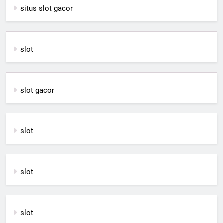
situs slot gacor
slot
slot gacor
slot
slot
slot