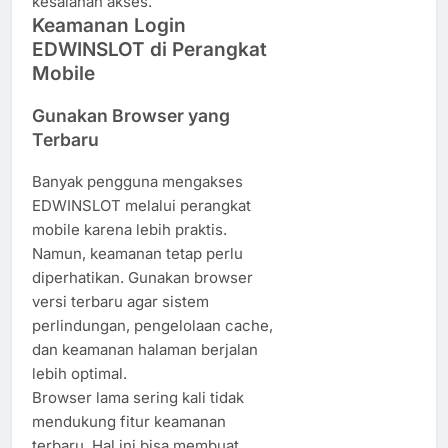
kesalahan akses.
Keamanan Login
EDWINSLOT di Perangkat
Mobile
Gunakan Browser yang
Terbaru
Banyak pengguna mengakses
EDWINSLOT melalui perangkat
mobile karena lebih praktis.
Namun, keamanan tetap perlu
diperhatikan. Gunakan browser
versi terbaru agar sistem
perlindungan, pengelolaan cache,
dan keamanan halaman berjalan
lebih optimal.
Browser lama sering kali tidak
mendukung fitur keamanan
terbaru. Hal ini bisa membuat