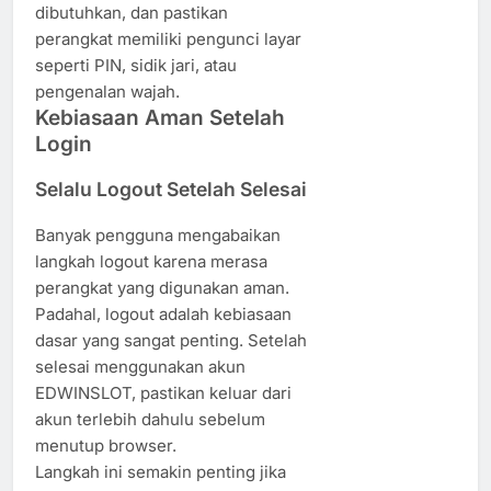
dibutuhkan, dan pastikan
perangkat memiliki pengunci layar
seperti PIN, sidik jari, atau
pengenalan wajah.
Kebiasaan Aman Setelah
Login
Selalu Logout Setelah Selesai
Banyak pengguna mengabaikan
langkah logout karena merasa
perangkat yang digunakan aman.
Padahal, logout adalah kebiasaan
dasar yang sangat penting. Setelah
selesai menggunakan akun
EDWINSLOT, pastikan keluar dari
akun terlebih dahulu sebelum
menutup browser.
Langkah ini semakin penting jika