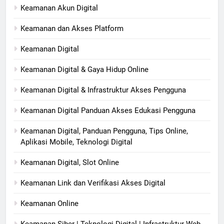
Keamanan Akun Digital
Keamanan dan Akses Platform
Keamanan Digital
Keamanan Digital & Gaya Hidup Online
Keamanan Digital & Infrastruktur Akses Pengguna
Keamanan Digital Panduan Akses Edukasi Pengguna
Keamanan Digital, Panduan Pengguna, Tips Online,
Aplikasi Mobile, Teknologi Digital
Keamanan Digital, Slot Online
Keamanan Link dan Verifikasi Akses Digital
Keamanan Online
Keamanan Siber | Teknologi Digital | Infrastruktur Web