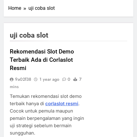
Home
uji coba slot
uji coba slot
Rekomendasi Slot Demo
Terbaik Ada di Corlaslot
Resmi
9a02f38
1 year ago
0
7
mins
Temukan rekomendasi slot demo
terbaik hanya di
corlaslot resmi
.
Cocok untuk pemula maupun
pemain berpengalaman yang ingin
uji strategi sebelum bermain
sungguhan.