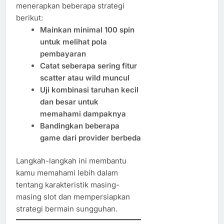
menerapkan beberapa strategi
berikut:
Mainkan minimal 100 spin
untuk melihat pola
pembayaran
Catat seberapa sering fitur
scatter atau wild muncul
Uji kombinasi taruhan kecil
dan besar untuk
memahami dampaknya
Bandingkan beberapa
game dari provider berbeda
Langkah-langkah ini membantu
kamu memahami lebih dalam
tentang karakteristik masing-
masing slot dan mempersiapkan
strategi bermain sungguhan.