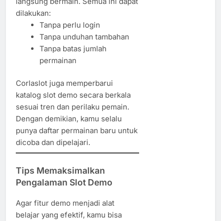
langsung bermain. Semua ini dapat
dilakukan:
Tanpa perlu login
Tanpa unduhan tambahan
Tanpa batas jumlah
permainan
Corlaslot juga memperbarui
katalog slot demo secara berkala
sesuai tren dan perilaku pemain.
Dengan demikian, kamu selalu
punya daftar permainan baru untuk
dicoba dan dipelajari.
Tips Memaksimalkan
Pengalaman Slot Demo
Agar fitur demo menjadi alat
belajar yang efektif, kamu bisa