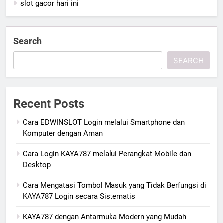
slot gacor hari ini
Search
SEARCH
Recent Posts
Cara EDWINSLOT Login melalui Smartphone dan
Komputer dengan Aman
Cara Login KAYA787 melalui Perangkat Mobile dan
Desktop
Cara Mengatasi Tombol Masuk yang Tidak Berfungsi di
KAYA787 Login secara Sistematis
KAYA787 dengan Antarmuka Modern yang Mudah