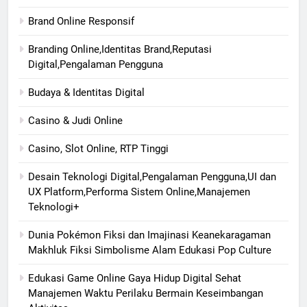
Brand Online Responsif
Branding Online,Identitas Brand,Reputasi
Digital,Pengalaman Pengguna
Budaya & Identitas Digital
Casino & Judi Online
Casino, Slot Online, RTP Tinggi
Desain Teknologi Digital,Pengalaman Pengguna,UI dan
UX Platform,Performa Sistem Online,Manajemen
Teknologi+
Dunia Pokémon Fiksi dan Imajinasi Keanekaragaman
Makhluk Fiksi Simbolisme Alam Edukasi Pop Culture
Edukasi Game Online Gaya Hidup Digital Sehat
Manajemen Waktu Perilaku Bermain Keseimbangan