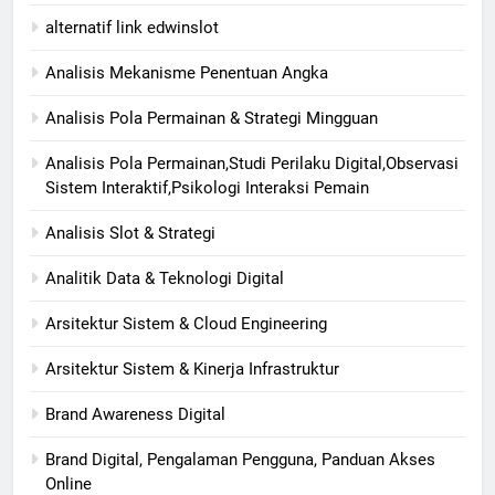
alternatif link edwinslot
Analisis Mekanisme Penentuan Angka
Analisis Pola Permainan & Strategi Mingguan
Analisis Pola Permainan,Studi Perilaku Digital,Observasi
Sistem Interaktif,Psikologi Interaksi Pemain
Analisis Slot & Strategi
Analitik Data & Teknologi Digital
Arsitektur Sistem & Cloud Engineering
Arsitektur Sistem & Kinerja Infrastruktur
Brand Awareness Digital
Brand Digital, Pengalaman Pengguna, Panduan Akses
Online