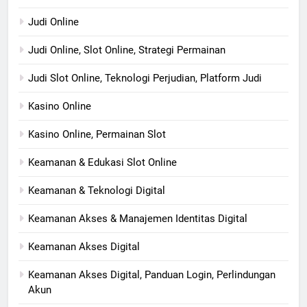
Judi Online
Judi Online, Slot Online, Strategi Permainan
Judi Slot Online, Teknologi Perjudian, Platform Judi
Kasino Online
Kasino Online, Permainan Slot
Keamanan & Edukasi Slot Online
Keamanan & Teknologi Digital
Keamanan Akses & Manajemen Identitas Digital
Keamanan Akses Digital
Keamanan Akses Digital, Panduan Login, Perlindungan
Akun