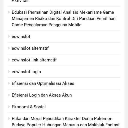
Aktivitas
Edukasi Permainan Digital Analisis Mekanisme Game
Manajemen Risiko dan Kontrol Diri Panduan Pemilihan
Game Pengalaman Pengguna Mobile
edwinslot
edwinslot alternatif
edwinslot link alternatif
edwinslot login
Efisiensi dan Optimalisasi Akses
Efisiensi Login dan Akses Akun
Ekonomi & Sosial
Etika dan Moral Pendidikan Karakter Dunia Pokémon
Budaya Populer Hubungan Manusia dan Makhluk Fantasi