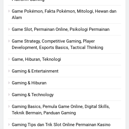
Game Pokémon, Fakta Pokémon, Mitologi, Hewan dan
Alam
Game Slot, Permainan Online, Psikologi Permainan
Game Strategy, Competitive Gaming, Player
Development, Esports Basics, Tactical Thinking
Game, Hiburan, Teknologi
Gaming & Entertainment
Gaming & Hiburan
Gaming & Technology
Gaming Basics, Pemula Game Online, Digital Skills,
Teknik Bermain, Panduan Gaming
Gaming Tips dan Trik Slot Online Permainan Kasino