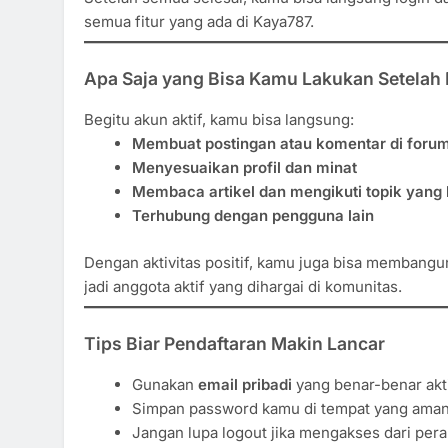
semua fitur yang ada di Kaya787.
Apa Saja yang Bisa Kamu Lakukan Setelah 
Begitu akun aktif, kamu bisa langsung:
Membuat postingan atau komentar di foru
Menyesuaikan profil dan minat
Membaca artikel dan mengikuti topik yang
Terhubung dengan pengguna lain
Dengan aktivitas positif, kamu juga bisa membangun
jadi anggota aktif yang dihargai di komunitas.
Tips Biar Pendaftaran Makin Lancar
Gunakan
email pribadi
yang benar-benar akt
Simpan password kamu di tempat yang ama
Jangan lupa logout jika mengakses dari pe