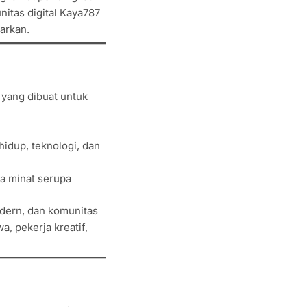
nitas digital Kaya787
warkan.
 yang dibuat untuk
idup, teknologi, dan
a minat serupa
dern, dan komunitas
a, pekerja kreatif,