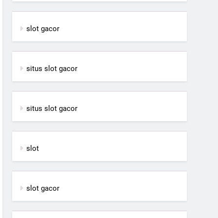
slot gacor
situs slot gacor
situs slot gacor
slot
slot gacor