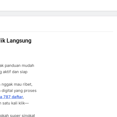
lik Langsung
imak panduan mudah
 aktif dan siap
 nggak mau ribet,
 digital yang proses
a 787 daftar
,
 satu kali klik—
gkah super singkat