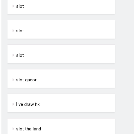
slot
slot
slot
slot gacor
live draw hk
slot thailand