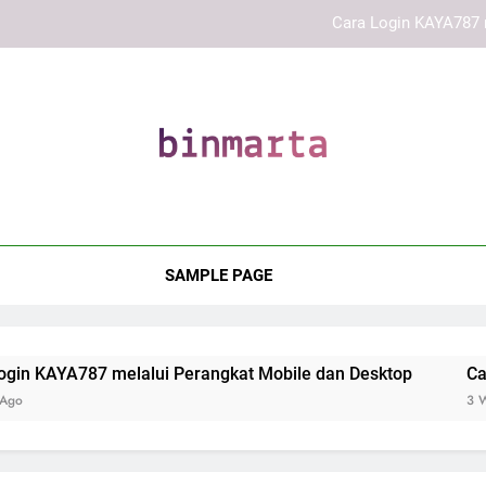
Cara Login KAYA787 
Cara Mengatasi Tombol Masuk yang Tidak Berfungs
KAYA787 dengan Antarmuka Mode
Cara EDWINSLOT Login melalui S
 Marta
Cara Login KAYA787 
Layanan Penyimpanan Dan Solusi Logistik Terbaik Dari Bin M
Cara Mengatasi Tombol Masuk yang Tidak Berfungs
SAMPLE PAGE
KAYA787 dengan Antarmuka Mode
7 melalui Perangkat Mobile dan Desktop
Cara Mengatas
3 Weeks Ago