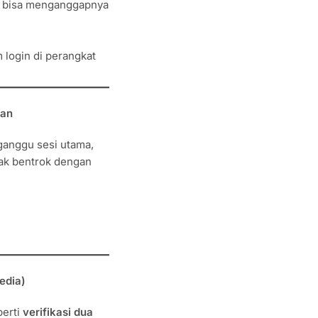
em bisa menganggapnya
 login di perangkat
han
gganggu sesi utama,
dak bentrok dengan
edia)
perti
verifikasi dua