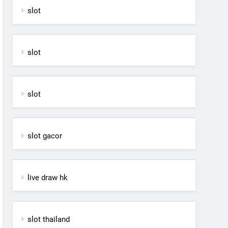
slot
slot
slot
slot gacor
live draw hk
slot thailand