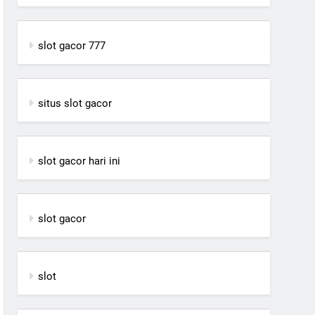
slot gacor 777
situs slot gacor
slot gacor hari ini
slot gacor
slot