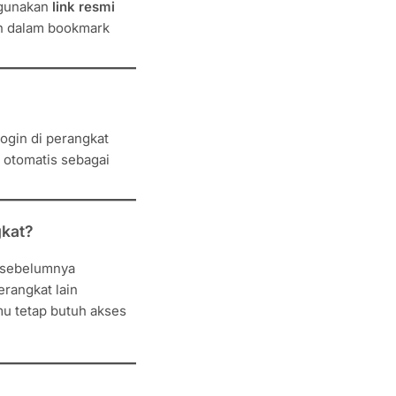
u gunakan
link resmi
pan dalam bookmark
ogin di perangkat
l otomatis sebagai
gkat?
t sebelumnya
erangkat lain
mu tetap butuh akses