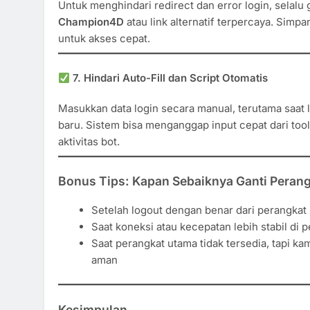
Untuk menghindari redirect dan error login, selal
Champion4D
atau link alternatif terpercaya. Sim
untuk akses cepat.
7. Hindari Auto-Fill dan Script Otomatis
Masukkan data login secara manual, terutama saat l
baru. Sistem bisa menganggap input cepat dari too
aktivitas bot.
Bonus Tips: Kapan Sebaiknya Ganti Peran
Setelah logout dengan benar dari perangka
Saat koneksi atau kecepatan lebih stabil di p
Saat perangkat utama tidak tersedia, tapi ka
aman
Kesimpulan