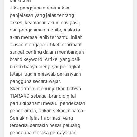
konsisten.
Jika pengguna menemukan
penjelasan yang jelas tentang
akses, keamanan akun, navigasi,
dan pengalaman mobile, maka ia
akan merasa lebih terbantu. Inilah
alasan mengapa artikel informatif
sangat penting dalam membangun
brand keyword. Artikel yang baik
bukan hanya mengejar peringkat,
tetapi juga menjawab pertanyaan
pengguna secara wajar.
Skenario ini menunjukkan bahwa
TIARA4D sebagai brand digital
perlu dipahami melalui pendekatan
pengalaman, bukan sekadar nama.
Semakin jelas informasi yang
tersedia, semakin besar peluang
pengguna merasa percaya dan