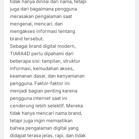
tidak hanya dinilai dari nama, tetapi
juga dari bagaimana pengguna
merasakan pengalaman saat
mengenal, mencari, dan
mengakses informasi tentang
brand tersebut.
Sebagai brand digital modern,
TIARA4D perlu dipahami dari
beberapa sisi: tampilan, struktur
informasi, kemudahan akses,
keamanan dasar, dan kenyamanan
pengguna. Faktor-faktor ini
menjadi bagian penting karena
pengguna internet saat ini
cenderung lebih selektif. Mereka
tidak hanya mencari nama brand,
tetapi juga ingin memastikan
bahwa pengalaman digital yang
didapat terasa jelas, rapi, dan tidak