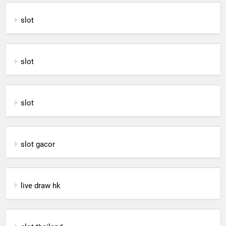
slot
slot
slot
slot gacor
live draw hk