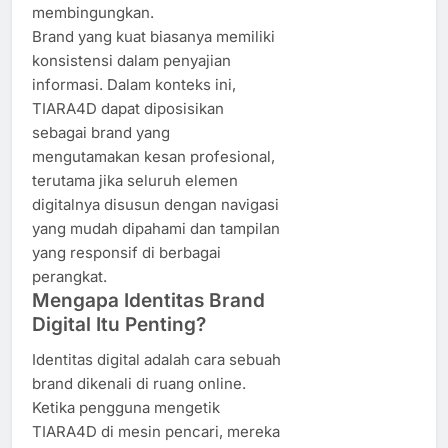
membingungkan.
Brand yang kuat biasanya memiliki
konsistensi dalam penyajian
informasi. Dalam konteks ini,
TIARA4D dapat diposisikan
sebagai brand yang
mengutamakan kesan profesional,
terutama jika seluruh elemen
digitalnya disusun dengan navigasi
yang mudah dipahami dan tampilan
yang responsif di berbagai
perangkat.
Mengapa Identitas Brand
Digital Itu Penting?
Identitas digital adalah cara sebuah
brand dikenali di ruang online.
Ketika pengguna mengetik
TIARA4D di mesin pencari, mereka