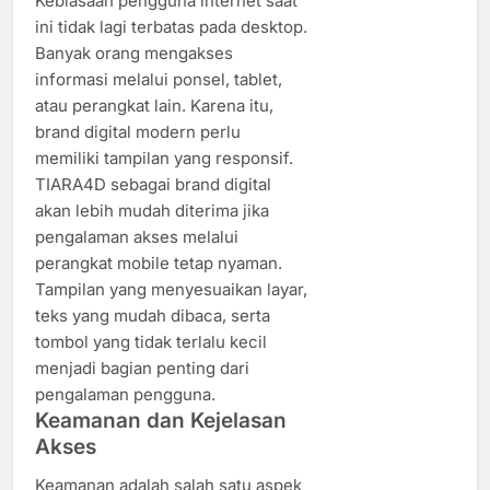
Kebiasaan pengguna internet saat
ini tidak lagi terbatas pada desktop.
Banyak orang mengakses
informasi melalui ponsel, tablet,
atau perangkat lain. Karena itu,
brand digital modern perlu
memiliki tampilan yang responsif.
TIARA4D sebagai brand digital
akan lebih mudah diterima jika
pengalaman akses melalui
perangkat mobile tetap nyaman.
Tampilan yang menyesuaikan layar,
teks yang mudah dibaca, serta
tombol yang tidak terlalu kecil
menjadi bagian penting dari
pengalaman pengguna.
Keamanan dan Kejelasan
Akses
Keamanan adalah salah satu aspek