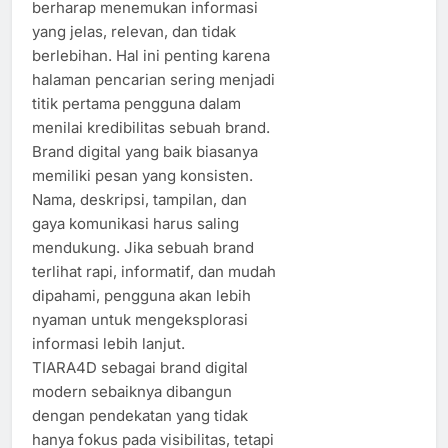
berharap menemukan informasi
yang jelas, relevan, dan tidak
berlebihan. Hal ini penting karena
halaman pencarian sering menjadi
titik pertama pengguna dalam
menilai kredibilitas sebuah brand.
Brand digital yang baik biasanya
memiliki pesan yang konsisten.
Nama, deskripsi, tampilan, dan
gaya komunikasi harus saling
mendukung. Jika sebuah brand
terlihat rapi, informatif, dan mudah
dipahami, pengguna akan lebih
nyaman untuk mengeksplorasi
informasi lebih lanjut.
TIARA4D sebagai brand digital
modern sebaiknya dibangun
dengan pendekatan yang tidak
hanya fokus pada visibilitas, tetapi