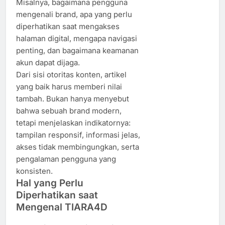
Misalnya, bagaimana pengguna
mengenali brand, apa yang perlu
diperhatikan saat mengakses
halaman digital, mengapa navigasi
penting, dan bagaimana keamanan
akun dapat dijaga.
Dari sisi otoritas konten, artikel
yang baik harus memberi nilai
tambah. Bukan hanya menyebut
bahwa sebuah brand modern,
tetapi menjelaskan indikatornya:
tampilan responsif, informasi jelas,
akses tidak membingungkan, serta
pengalaman pengguna yang
konsisten.
Hal yang Perlu
Diperhatikan saat
Mengenal TIARA4D