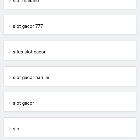
slot thailand
slot gacor 777
situs slot gacor
slot gacor hari ini
slot gacor
slot