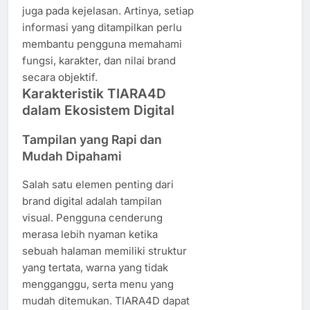
juga pada kejelasan. Artinya, setiap
informasi yang ditampilkan perlu
membantu pengguna memahami
fungsi, karakter, dan nilai brand
secara objektif.
Karakteristik TIARA4D
dalam Ekosistem Digital
Tampilan yang Rapi dan
Mudah Dipahami
Salah satu elemen penting dari
brand digital adalah tampilan
visual. Pengguna cenderung
merasa lebih nyaman ketika
sebuah halaman memiliki struktur
yang tertata, warna yang tidak
mengganggu, serta menu yang
mudah ditemukan. TIARA4D dapat