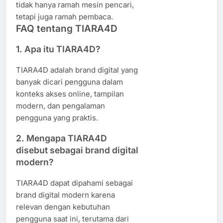
tidak hanya ramah mesin pencari,
tetapi juga ramah pembaca.
FAQ tentang TIARA4D
1. Apa itu TIARA4D?
TIARA4D adalah brand digital yang
banyak dicari pengguna dalam
konteks akses online, tampilan
modern, dan pengalaman
pengguna yang praktis.
2. Mengapa TIARA4D
disebut sebagai brand digital
modern?
TIARA4D dapat dipahami sebagai
brand digital modern karena
relevan dengan kebutuhan
pengguna saat ini, terutama dari