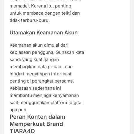
memadai. Karena itu, penting
untuk membaca dengan teliti dan
tidak terburu-buru.
Utamakan Keamanan Akun
Keamanan akun dimulai dari
kebiasaan pengguna. Gunakan kata
sandi yang kuat, jangan
membagikan data pribadi, dan
hindari menyimpan informasi
penting di perangkat bersama.
Kebiasaan sederhana ini
membantu menjaga kenyamanan
saat menggunakan platform digital
apa pun.
Peran Konten dalam
Memperkuat Brand
TIARA4D