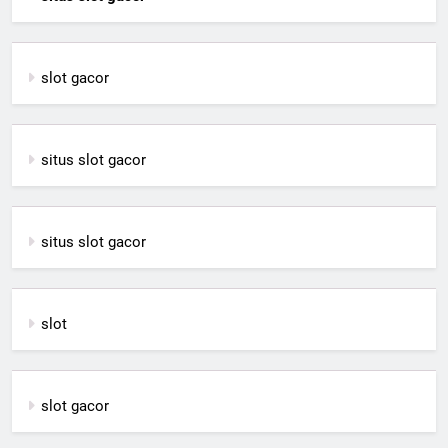
slot gacor
situs slot gacor
situs slot gacor
slot
slot gacor