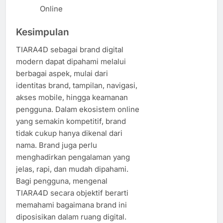
Online
Kesimpulan
TIARA4D sebagai brand digital
modern dapat dipahami melalui
berbagai aspek, mulai dari
identitas brand, tampilan, navigasi,
akses mobile, hingga keamanan
pengguna. Dalam ekosistem online
yang semakin kompetitif, brand
tidak cukup hanya dikenal dari
nama. Brand juga perlu
menghadirkan pengalaman yang
jelas, rapi, dan mudah dipahami.
Bagi pengguna, mengenal
TIARA4D secara objektif berarti
memahami bagaimana brand ini
diposisikan dalam ruang digital.