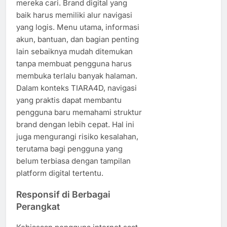
mereka cari. Brand digital yang
baik harus memiliki alur navigasi
yang logis. Menu utama, informasi
akun, bantuan, dan bagian penting
lain sebaiknya mudah ditemukan
tanpa membuat pengguna harus
membuka terlalu banyak halaman.
Dalam konteks TIARA4D, navigasi
yang praktis dapat membantu
pengguna baru memahami struktur
brand dengan lebih cepat. Hal ini
juga mengurangi risiko kesalahan,
terutama bagi pengguna yang
belum terbiasa dengan tampilan
platform digital tertentu.
Responsif di Berbagai
Perangkat