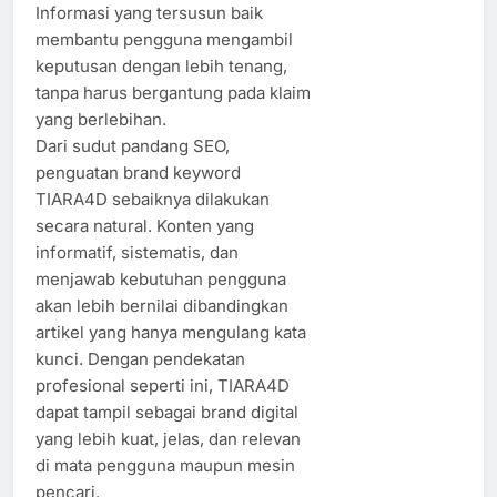
Informasi yang tersusun baik
membantu pengguna mengambil
keputusan dengan lebih tenang,
tanpa harus bergantung pada klaim
yang berlebihan.
Dari sudut pandang SEO,
penguatan brand keyword
TIARA4D sebaiknya dilakukan
secara natural. Konten yang
informatif, sistematis, dan
menjawab kebutuhan pengguna
akan lebih bernilai dibandingkan
artikel yang hanya mengulang kata
kunci. Dengan pendekatan
profesional seperti ini, TIARA4D
dapat tampil sebagai brand digital
yang lebih kuat, jelas, dan relevan
di mata pengguna maupun mesin
pencari.