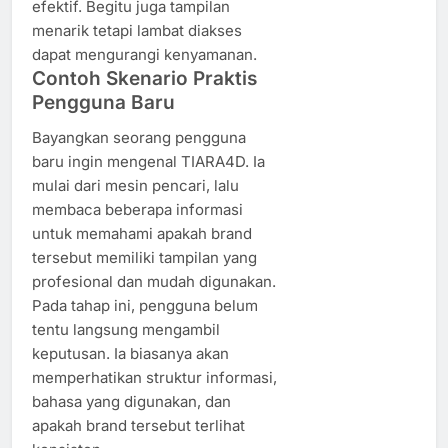
efektif. Begitu juga tampilan
menarik tetapi lambat diakses
dapat mengurangi kenyamanan.
Contoh Skenario Praktis
Pengguna Baru
Bayangkan seorang pengguna
baru ingin mengenal TIARA4D. Ia
mulai dari mesin pencari, lalu
membaca beberapa informasi
untuk memahami apakah brand
tersebut memiliki tampilan yang
profesional dan mudah digunakan.
Pada tahap ini, pengguna belum
tentu langsung mengambil
keputusan. Ia biasanya akan
memperhatikan struktur informasi,
bahasa yang digunakan, dan
apakah brand tersebut terlihat