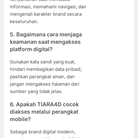
informasi, memahami navigasi, dan
mengenali karakter brand secara
keseluruhan.
5. Bagaimana cara menjaga
keamanan saat mengakses
platform digital?
Gunakan kata sandi yang kuat,
hindari membagikan data pribadi,
pastikan perangkat aman, dan
jangan mengakses halaman dari
sumber yang tidak jelas.
6. Apakah TIARA4D cocok
diakses melalui perangkat
mobile?
Sebagai brand digital modern,