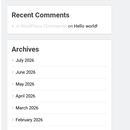
Recent Comments
A WordPress Commenter
on
Hello world!
Archives
July 2026
June 2026
May 2026
April 2026
March 2026
February 2026