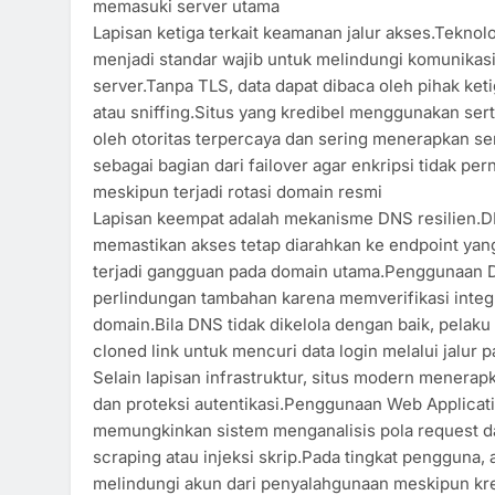
memasuki server utama
Lapisan ketiga terkait keamanan jalur akses.Tekno
menjadi standar wajib untuk melindungi komunikas
server.Tanpa TLS, data dapat dibaca oleh pihak keti
atau sniffing.Situs yang kredibel menggunakan serti
oleh otoritas terpercaya dan sering menerapkan se
sebagai bagian dari failover agar enkripsi tidak per
meskipun terjadi rotasi domain resmi
Lapisan keempat adalah mekanisme DNS resilien.D
memastikan akses tetap diarahkan ke endpoint ya
terjadi gangguan pada domain utama.Penggunaa
perlindungan tambahan karena memverifikasi integr
domain.Bila DNS tidak dikelola dengan baik, pelaku
cloned link untuk mencuri data login melalui jalur p
Selain lapisan infrastruktur, situs modern menerapk
dan proteksi autentikasi.Penggunaan Web Applicati
memungkinkan sistem menganalisis pola request 
scraping atau injeksi skrip.Pada tingkat pengguna, a
melindungi akun dari penyalahgunaan meskipun kr