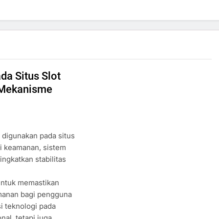
da Situs Slot
n Mekanisme
 digunakan pada situs
gi keamanan, sistem
ngkatkan stabilitas
untuk memastikan
amanan bagi pengguna
i teknologi pada
al, tetapi juga