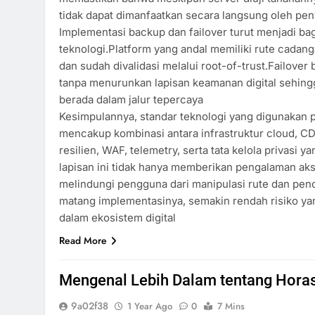
tidak dapat dimanfaatkan secara langsung oleh pe
Implementasi backup dan failover turut menjadi bag
teknologi.Platform yang andal memiliki rute cadang
dan sudah divalidasi melalui root-of-trust.Failover 
tanpa menurunkan lapisan keamanan digital sehin
berada dalam jalur tepercaya
Kesimpulannya, standar teknologi yang digunakan p
mencakup kombinasi antara infrastruktur cloud, C
resilien, WAF, telemetry, serta tata kelola privasi ya
lapisan ini tidak hanya memberikan pengalaman akses
melindungi pengguna dari manipulasi rute dan pen
matang implementasinya, semakin rendah risiko y
dalam ekosistem digital
Read More
Mengenal Lebih Dalam tentang Hora
9a02f38
1 Year Ago
0
7 Mins