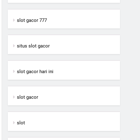
slot gacor 777
situs slot gacor
slot gacor hari ini
slot gacor
slot