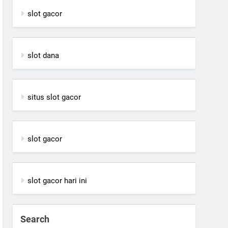
slot gacor
slot dana
situs slot gacor
slot gacor
slot gacor hari ini
Search