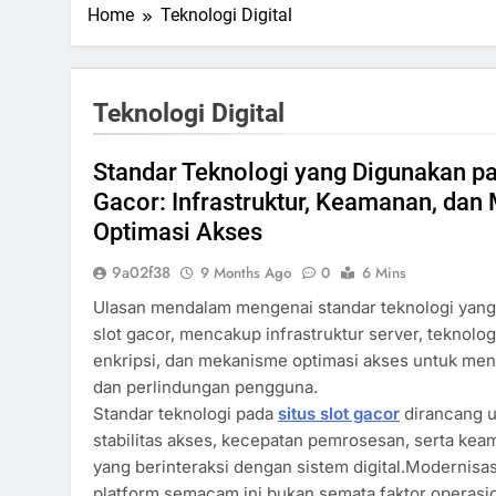
Home
Teknologi Digital
Teknologi Digital
Standar Teknologi yang Digunakan pa
Gacor: Infrastruktur, Keamanan, da
Optimasi Akses
9a02f38
9 Months Ago
0
6 Mins
Ulasan mendalam mengenai standar teknologi yang
slot gacor, mencakup infrastruktur server, teknolo
enkripsi, dan mekanisme optimasi akses untuk meni
dan perlindungan pengguna.
Standar teknologi pada
situs slot gacor
dirancang 
stabilitas akses, kecepatan pemrosesan, serta ke
yang berinteraksi dengan sistem digital.Modernisas
platform semacam ini bukan semata faktor operasion