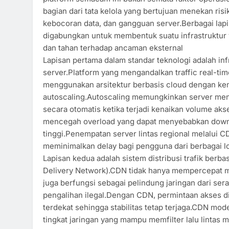
bagian dari tata kelola yang bertujuan menekan risik
kebocoran data, dan gangguan server.Berbagai lapi
digabungkan untuk membentuk suatu infrastruktur y
dan tahan terhadap ancaman eksternal
Lapisan pertama dalam standar teknologi adalah inf
server.Platform yang mengandalkan traffic real-t
menggunakan arsitektur berbasis cloud dengan 
autoscaling.Autoscaling memungkinkan server men
secara otomatis ketika terjadi kenaikan volume aks
mencegah overload yang dapat menyebabkan downt
tinggi.Penempatan server lintas regional melalui
meminimalkan delay bagi pengguna dari berbagai l
Lapisan kedua adalah sistem distribusi trafik berb
Delivery Network).CDN tidak hanya mempercepat m
juga berfungsi sebagai pelindung jaringan dari se
pengalihan ilegal.Dengan CDN, permintaan akses d
terdekat sehingga stabilitas tetap terjaga.CDN mode
tingkat jaringan yang mampu memfilter lalu lintas