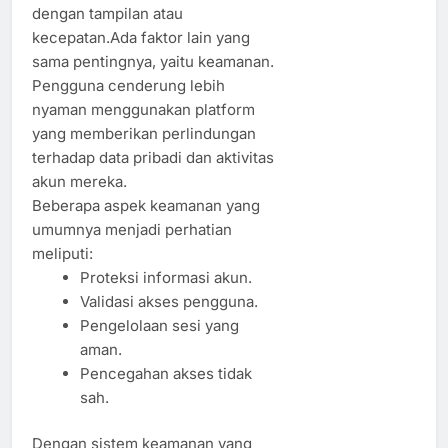
dengan tampilan atau
kecepatan.Ada faktor lain yang
sama pentingnya, yaitu keamanan.
Pengguna cenderung lebih
nyaman menggunakan platform
yang memberikan perlindungan
terhadap data pribadi dan aktivitas
akun mereka.
Beberapa aspek keamanan yang
umumnya menjadi perhatian
meliputi:
Proteksi informasi akun.
Validasi akses pengguna.
Pengelolaan sesi yang
aman.
Pencegahan akses tidak
sah.
Dengan sistem keamanan yang