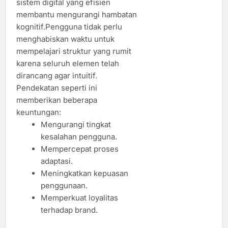
sistem digital yang efisien
membantu mengurangi hambatan
kognitif.Pengguna tidak perlu
menghabiskan waktu untuk
mempelajari struktur yang rumit
karena seluruh elemen telah
dirancang agar intuitif.
Pendekatan seperti ini
memberikan beberapa
keuntungan:
Mengurangi tingkat
kesalahan pengguna.
Mempercepat proses
adaptasi.
Meningkatkan kepuasan
penggunaan.
Memperkuat loyalitas
terhadap brand.