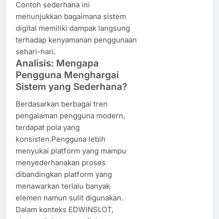
Contoh sederhana ini
menunjukkan bagaimana sistem
digital memiliki dampak langsung
terhadap kenyamanan penggunaan
sehari-hari.
Analisis: Mengapa
Pengguna Menghargai
Sistem yang Sederhana?
Berdasarkan berbagai tren
pengalaman pengguna modern,
terdapat pola yang
konsisten.Pengguna lebih
menyukai platform yang mampu
menyederhanakan proses
dibandingkan platform yang
menawarkan terlalu banyak
elemen namun sulit digunakan.
Dalam konteks EDWINSLOT,