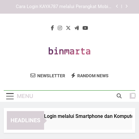
Skip
Cara Mengatasi Tombol Masuk yang Tidak
to
Berfungsi di KAYA787 Login secara Sistematis
content
KAYA787 dengan Antarmuka Modern yang Mudah
Dipahami dan Terarah
Cara EDWINSLOT Login melalui Smartphone dan
Komputer dengan Aman
Cara Login KAYA787 melalui Perangkat Mobile
dan Desktop
Cara Mengatasi Tombol Masuk yang Tidak
Berfungsi di KAYA787 Login secara Sistematis
Bin Marta
Dapatkan Layanan Penyimpanan Dan
KAYA787 dengan Antarmuka Modern yang Mudah
NEWSLETTER
RANDOM NEWS
Dipahami dan Terarah
Solusi Logistik Terbaik Dari Bin Marta.
Penyimpanan Yang Aman Dan Terpercaya.
MENU
ra EDWINSLOT Login melalui Smartphone dan Komputer den
HEADLINES
Weeks Ago