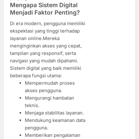
Mengapa Sistem Digital
Menjadi Faktor Penting?
Di era modern, pengguna memiliki
ekspektasi yang tinggi terhadap
layanan online.Mereka
menginginkan akses yang cepat,
tampilan yang responsif, serta
navigasi yang mudah dipahami.
Sistem digital yang baik memiliki
beberapa fungsi utama:
Mempermudah proses
akses pengguna.
Mengurangi hambatan
teknis.
Menjaga stabilitas layanan.
Mendukung keamanan data
pengguna.
Memberikan pengalaman