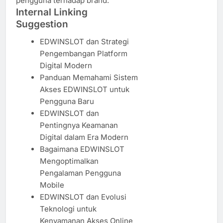
pengguna terhadap brand.
Internal Linking
Suggestion
EDWINSLOT dan Strategi
Pengembangan Platform
Digital Modern
Panduan Memahami Sistem
Akses EDWINSLOT untuk
Pengguna Baru
EDWINSLOT dan
Pentingnya Keamanan
Digital dalam Era Modern
Bagaimana EDWINSLOT
Mengoptimalkan
Pengalaman Pengguna
Mobile
EDWINSLOT dan Evolusi
Teknologi untuk
Kenyamanan Akses Online