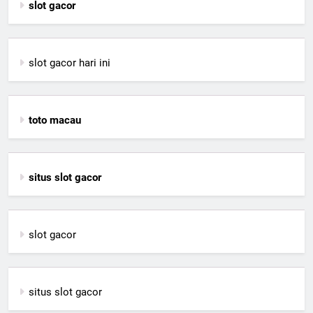
slot gacor
slot gacor hari ini
toto macau
situs slot gacor
slot gacor
situs slot gacor