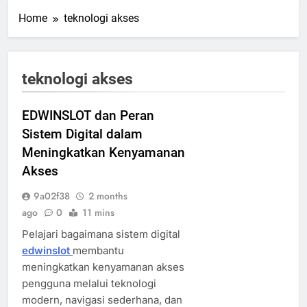
Home
teknologi akses
teknologi akses
EDWINSLOT dan Peran
Sistem Digital dalam
Meningkatkan Kenyamanan
Akses
9a02f38
2 months
ago
0
11 mins
Pelajari bagaimana sistem digital
edwinslot
membantu
meningkatkan kenyamanan akses
pengguna melalui teknologi
modern, navigasi sederhana, dan