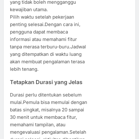
yang tidak boleh mengganggu
kewajiban utama.
Pilih waktu setelah pekerjaan
penting selesai.Dengan cara ini,
pengguna dapat membaca
informasi atau memahami fitur
tanpa merasa terburu-buru.Jadwal
yang ditempatkan di waktu luang
akan membuat pengalaman terasa
lebih tenang.
Tetapkan Durasi yang Jelas
Durasi perlu ditentukan sebelum
mulai.Pemula bisa memulai dengan
batas singkat, misalnya 20 sampai
30 menit untuk membaca fitur,
memahami tampilan, atau
mengevaluasi pengalaman.Setelah