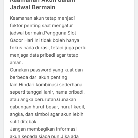
Jadwal Bermain
Keamanan akun tetap menjadi
faktor penting saat mengatur
jadwal bermain.Pengguna Slot
Gacor Hari Ini tidak boleh hanya
fokus pada durasi, tetapi juga perlu
menjaga data pribadi agar tetap
aman.
Gunakan password yang kuat dan
berbeda dari akun penting
lain.Hindari kombinasi sederhana
seperti tanggal lahir, nama pribadi,
atau angka berurutan.Gunakan
gabungan huruf besar, huruf kecil,
angka, dan simbol agar akun lebih
sulit ditebak.
Jangan membagikan informasi
akun kepada siapa pun.Jika ada