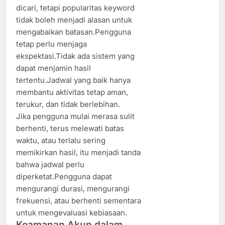
dicari, tetapi popularitas keyword
tidak boleh menjadi alasan untuk
mengabaikan batasan.Pengguna
tetap perlu menjaga
ekspektasi.Tidak ada sistem yang
dapat menjamin hasil
tertentu.Jadwal yang baik hanya
membantu aktivitas tetap aman,
terukur, dan tidak berlebihan.
Jika pengguna mulai merasa sulit
berhenti, terus melewati batas
waktu, atau terlalu sering
memikirkan hasil, itu menjadi tanda
bahwa jadwal perlu
diperketat.Pengguna dapat
mengurangi durasi, mengurangi
frekuensi, atau berhenti sementara
untuk mengevaluasi kebiasaan.
Keamanan Akun dalam