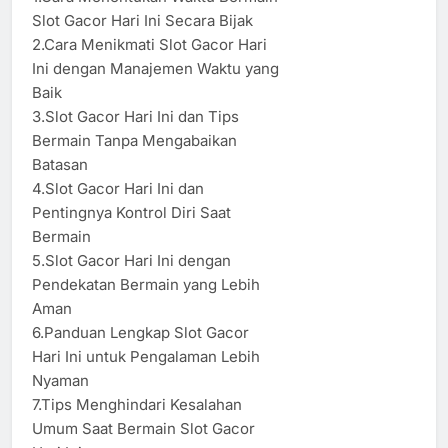
Slot Gacor Hari Ini Secara Bijak
2.Cara Menikmati Slot Gacor Hari
Ini dengan Manajemen Waktu yang
Baik
3.Slot Gacor Hari Ini dan Tips
Bermain Tanpa Mengabaikan
Batasan
4.Slot Gacor Hari Ini dan
Pentingnya Kontrol Diri Saat
Bermain
5.Slot Gacor Hari Ini dengan
Pendekatan Bermain yang Lebih
Aman
6.Panduan Lengkap Slot Gacor
Hari Ini untuk Pengalaman Lebih
Nyaman
7.Tips Menghindari Kesalahan
Umum Saat Bermain Slot Gacor