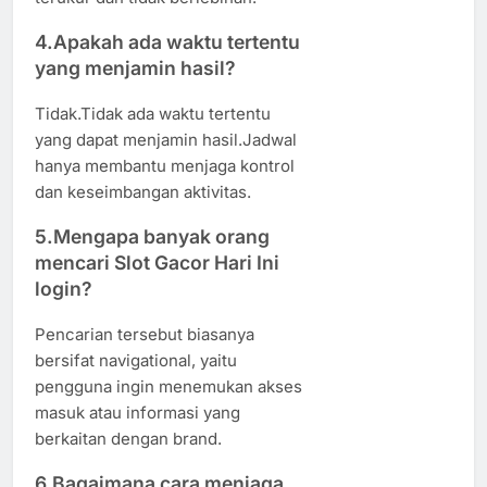
4.Apakah ada waktu tertentu
yang menjamin hasil?
Tidak.Tidak ada waktu tertentu
yang dapat menjamin hasil.Jadwal
hanya membantu menjaga kontrol
dan keseimbangan aktivitas.
5.Mengapa banyak orang
mencari Slot Gacor Hari Ini
login?
Pencarian tersebut biasanya
bersifat navigational, yaitu
pengguna ingin menemukan akses
masuk atau informasi yang
berkaitan dengan brand.
6.Bagaimana cara menjaga