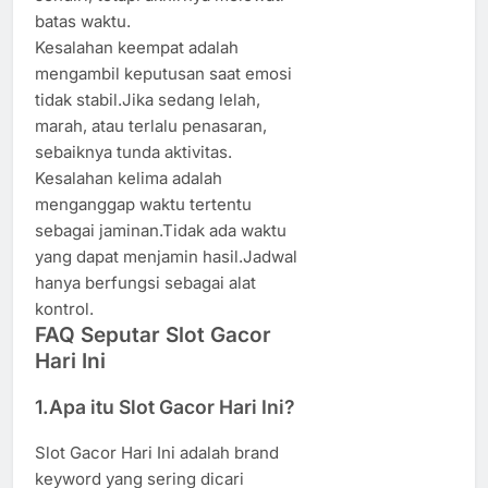
batas waktu.
Kesalahan keempat adalah
mengambil keputusan saat emosi
tidak stabil.Jika sedang lelah,
marah, atau terlalu penasaran,
sebaiknya tunda aktivitas.
Kesalahan kelima adalah
menganggap waktu tertentu
sebagai jaminan.Tidak ada waktu
yang dapat menjamin hasil.Jadwal
hanya berfungsi sebagai alat
kontrol.
FAQ Seputar Slot Gacor
Hari Ini
1.Apa itu Slot Gacor Hari Ini?
Slot Gacor Hari Ini adalah brand
keyword yang sering dicari