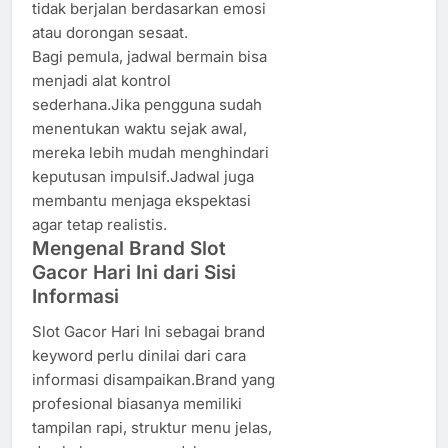
tidak berjalan berdasarkan emosi
atau dorongan sesaat.
Bagi pemula, jadwal bermain bisa
menjadi alat kontrol
sederhana.Jika pengguna sudah
menentukan waktu sejak awal,
mereka lebih mudah menghindari
keputusan impulsif.Jadwal juga
membantu menjaga ekspektasi
agar tetap realistis.
Mengenal Brand Slot
Gacor Hari Ini dari Sisi
Informasi
Slot Gacor Hari Ini sebagai brand
keyword perlu dinilai dari cara
informasi disampaikan.Brand yang
profesional biasanya memiliki
tampilan rapi, struktur menu jelas,