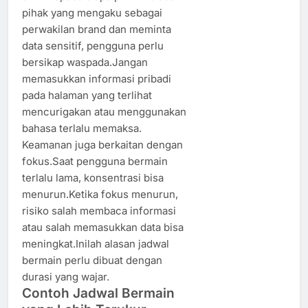
pihak yang mengaku sebagai
perwakilan brand dan meminta
data sensitif, pengguna perlu
bersikap waspada.Jangan
memasukkan informasi pribadi
pada halaman yang terlihat
mencurigakan atau menggunakan
bahasa terlalu memaksa.
Keamanan juga berkaitan dengan
fokus.Saat pengguna bermain
terlalu lama, konsentrasi bisa
menurun.Ketika fokus menurun,
risiko salah membaca informasi
atau salah memasukkan data bisa
meningkat.Inilah alasan jadwal
bermain perlu dibuat dengan
durasi yang wajar.
Contoh Jadwal Bermain