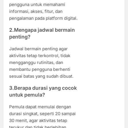
pengguna untuk memahami
informasi, akses, fitur, dan
pengalaman pada platform digital.
2.Mengapa jadwal bermain
penting?
Jadwal bermain penting agar
aktivitas tetap terkontrol, tidak
mengganggu rutinitas, dan
membantu pengguna berhenti
sesuai batas yang sudah dibuat.
3.Berapa durasi yang cocok
untuk pemula?
Pemula dapat memulai dengan
durasi singkat, seperti 20 sampai
30 menit, agar aktivitas tetap
terukur dan tidak berlebihan.