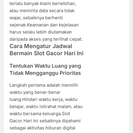
terlalu banyak klaim berlebihan,
atau meminta data secara tidak
wajar, sebaiknya berhenti
sejenak.Keamanan dan kejelasan
harus selalu lebih diutamakan
daripada akses yang terlihat cepat.
Cara Mengatur Jadwal
Bermain Slot Gacor Hari Ini
Tentukan Waktu Luang yang
Tidak Mengganggu Prioritas
Langkah pertama adalah memilih
waktu yang benar-benar
luang.Hindari waktu kerja, waktu
belajar, waktu istirahat malam, atau
waktu bersama keluarga.Slot
Gacor Hari Ini sebaiknya dipahami
sebagai aktivitas hiburan digital