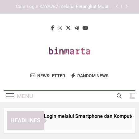
Skip
Cara Mengatasi Tombol Masuk yang Tidak
to
Berfungsi di KAYA787 Login secara Sistematis
content
KAYA787 dengan Antarmuka Modern yang Mudah
Dipahami dan Terarah
Cara EDWINSLOT Login melalui Smartphone dan
Komputer dengan Aman
Cara Login KAYA787 melalui Perangkat Mobile
dan Desktop
Cara Mengatasi Tombol Masuk yang Tidak
Berfungsi di KAYA787 Login secara Sistematis
Bin Marta
Dapatkan Layanan Penyimpanan Dan
KAYA787 dengan Antarmuka Modern yang Mudah
NEWSLETTER
RANDOM NEWS
Dipahami dan Terarah
Solusi Logistik Terbaik Dari Bin Marta.
Penyimpanan Yang Aman Dan Terpercaya.
MENU
ra EDWINSLOT Login melalui Smartphone dan Komputer den
HEADLINES
Weeks Ago