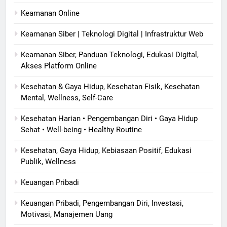
Keamanan Online
Keamanan Siber | Teknologi Digital | Infrastruktur Web
Keamanan Siber, Panduan Teknologi, Edukasi Digital,
Akses Platform Online
Kesehatan & Gaya Hidup, Kesehatan Fisik, Kesehatan
Mental, Wellness, Self-Care
Kesehatan Harian • Pengembangan Diri • Gaya Hidup
Sehat • Well-being • Healthy Routine
Kesehatan, Gaya Hidup, Kebiasaan Positif, Edukasi
Publik, Wellness
Keuangan Pribadi
Keuangan Pribadi, Pengembangan Diri, Investasi,
Motivasi, Manajemen Uang