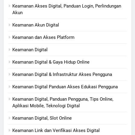
Keamanan Akses Digital, Panduan Login, Perlindungan
Akun
Keamanan Akun Digital
Keamanan dan Akses Platform
Keamanan Digital
Keamanan Digital & Gaya Hidup Online
Keamanan Digital & Infrastruktur Akses Pengguna
Keamanan Digital Panduan Akses Edukasi Pengguna
Keamanan Digital, Panduan Pengguna, Tips Online,
Aplikasi Mobile, Teknologi Digital
Keamanan Digital, Slot Online
Keamanan Link dan Verifikasi Akses Digital