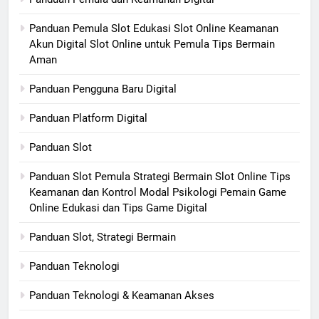
Panduan Pemula Slot Edukasi Slot Online Keamanan
Akun Digital Slot Online untuk Pemula Tips Bermain
Aman
Panduan Pengguna Baru Digital
Panduan Platform Digital
Panduan Slot
Panduan Slot Pemula Strategi Bermain Slot Online Tips
Keamanan dan Kontrol Modal Psikologi Pemain Game
Online Edukasi dan Tips Game Digital
Panduan Slot, Strategi Bermain
Panduan Teknologi
Panduan Teknologi & Keamanan Akses