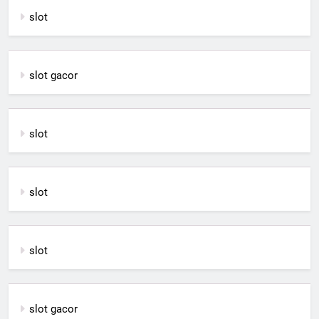
slot
slot gacor
slot
slot
slot
slot gacor