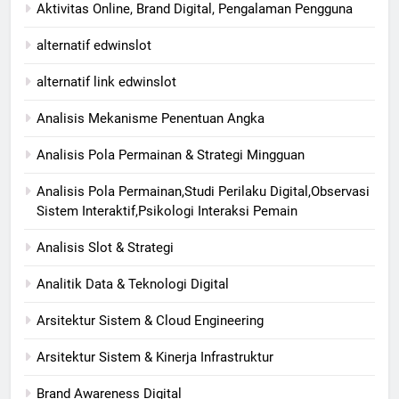
Aktivitas Online, Brand Digital, Pengalaman Pengguna
alternatif edwinslot
alternatif link edwinslot
Analisis Mekanisme Penentuan Angka
Analisis Pola Permainan & Strategi Mingguan
Analisis Pola Permainan,Studi Perilaku Digital,Observasi
Sistem Interaktif,Psikologi Interaksi Pemain
Analisis Slot & Strategi
Analitik Data & Teknologi Digital
Arsitektur Sistem & Cloud Engineering
Arsitektur Sistem & Kinerja Infrastruktur
Brand Awareness Digital