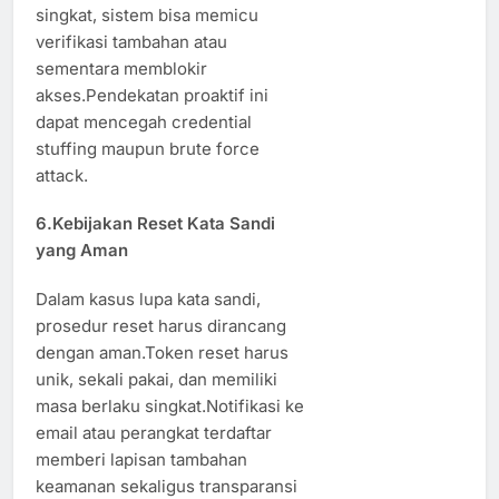
singkat, sistem bisa memicu
verifikasi tambahan atau
sementara memblokir
akses.Pendekatan proaktif ini
dapat mencegah credential
stuffing maupun brute force
attack.
6.Kebijakan Reset Kata Sandi
yang Aman
Dalam kasus lupa kata sandi,
prosedur reset harus dirancang
dengan aman.Token reset harus
unik, sekali pakai, dan memiliki
masa berlaku singkat.Notifikasi ke
email atau perangkat terdaftar
memberi lapisan tambahan
keamanan sekaligus transparansi