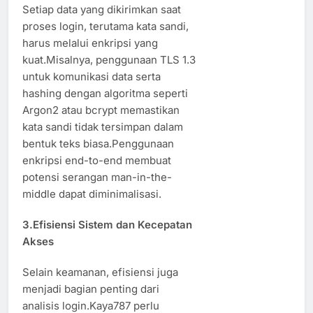
Setiap data yang dikirimkan saat
proses login, terutama kata sandi,
harus melalui enkripsi yang
kuat.Misalnya, penggunaan TLS 1.3
untuk komunikasi data serta
hashing dengan algoritma seperti
Argon2 atau bcrypt memastikan
kata sandi tidak tersimpan dalam
bentuk teks biasa.Penggunaan
enkripsi end-to-end membuat
potensi serangan man-in-the-
middle dapat diminimalisasi.
3.Efisiensi Sistem dan Kecepatan
Akses
Selain keamanan, efisiensi juga
menjadi bagian penting dari
analisis login.Kaya787 perlu