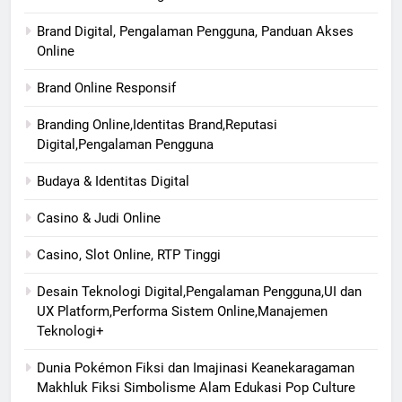
Brand Digital, Pengalaman Pengguna, Panduan Akses
Online
Brand Online Responsif
Branding Online,Identitas Brand,Reputasi
Digital,Pengalaman Pengguna
Budaya & Identitas Digital
Casino & Judi Online
Casino, Slot Online, RTP Tinggi
Desain Teknologi Digital,Pengalaman Pengguna,UI dan
UX Platform,Performa Sistem Online,Manajemen
Teknologi+
Dunia Pokémon Fiksi dan Imajinasi Keanekaragaman
Makhluk Fiksi Simbolisme Alam Edukasi Pop Culture