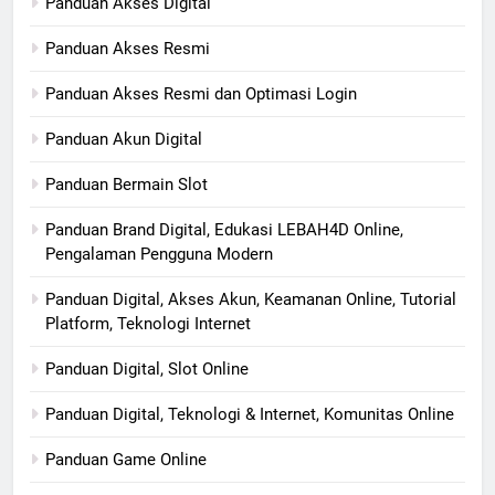
Panduan Akses Digital
Panduan Akses Resmi
Panduan Akses Resmi dan Optimasi Login
Panduan Akun Digital
Panduan Bermain Slot
Panduan Brand Digital, Edukasi LEBAH4D Online,
Pengalaman Pengguna Modern
Panduan Digital, Akses Akun, Keamanan Online, Tutorial
Platform, Teknologi Internet
Panduan Digital, Slot Online
Panduan Digital, Teknologi & Internet, Komunitas Online
Panduan Game Online