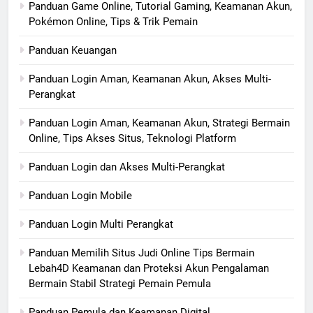
Panduan Game Online, Tutorial Gaming, Keamanan Akun,
Pokémon Online, Tips & Trik Pemain
Panduan Keuangan
Panduan Login Aman, Keamanan Akun, Akses Multi-
Perangkat
Panduan Login Aman, Keamanan Akun, Strategi Bermain
Online, Tips Akses Situs, Teknologi Platform
Panduan Login dan Akses Multi-Perangkat
Panduan Login Mobile
Panduan Login Multi Perangkat
Panduan Memilih Situs Judi Online Tips Bermain
Lebah4D Keamanan dan Proteksi Akun Pengalaman
Bermain Stabil Strategi Pemain Pemula
Panduan Pemula dan Keamanan Digital