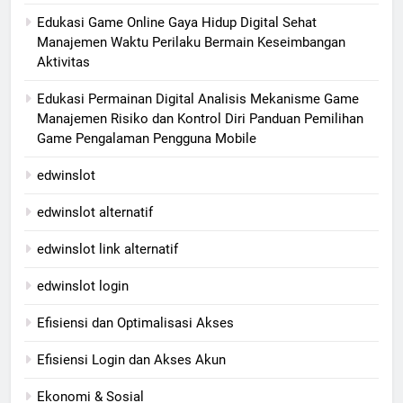
Edukasi Game Online Gaya Hidup Digital Sehat
Manajemen Waktu Perilaku Bermain Keseimbangan
Aktivitas
Edukasi Permainan Digital Analisis Mekanisme Game
Manajemen Risiko dan Kontrol Diri Panduan Pemilihan
Game Pengalaman Pengguna Mobile
edwinslot
edwinslot alternatif
edwinslot link alternatif
edwinslot login
Efisiensi dan Optimalisasi Akses
Efisiensi Login dan Akses Akun
Ekonomi & Sosial