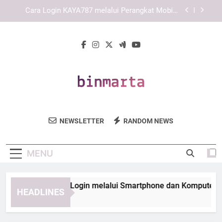
Skip
Cara Mengatasi Tombol Masuk yang Tidak
to
Berfungsi di KAYA787 Login secara Sistematis
content
KAYA787 dengan Antarmuka Modern yang Mudah
Dipahami dan Terarah
Cara EDWINSLOT Login melalui Smartphone dan
Komputer dengan Aman
Cara Login KAYA787 melalui Perangkat Mobile
dan Desktop
Cara Mengatasi Tombol Masuk yang Tidak
Berfungsi di KAYA787 Login secara Sistematis
Bin Marta
Dapatkan Layanan Penyimpanan Dan
KAYA787 dengan Antarmuka Modern yang Mudah
NEWSLETTER
RANDOM NEWS
Dipahami dan Terarah
Solusi Logistik Terbaik Dari Bin Marta.
Penyimpanan Yang Aman Dan Terpercaya.
MENU
ara EDWINSLOT Login melalui Smartphone dan Komputer den
HEADLINES
Weeks Ago