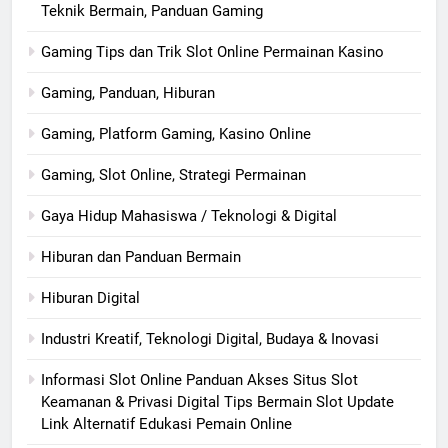
Teknik Bermain, Panduan Gaming
Gaming Tips dan Trik Slot Online Permainan Kasino
Gaming, Panduan, Hiburan
Gaming, Platform Gaming, Kasino Online
Gaming, Slot Online, Strategi Permainan
Gaya Hidup Mahasiswa / Teknologi & Digital
Hiburan dan Panduan Bermain
Hiburan Digital
Industri Kreatif, Teknologi Digital, Budaya & Inovasi
Informasi Slot Online Panduan Akses Situs Slot
Keamanan & Privasi Digital Tips Bermain Slot Update
Link Alternatif Edukasi Pemain Online