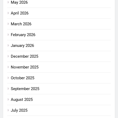
May 2026
April 2026
March 2026
February 2026
January 2026
December 2025
November 2025
October 2025
September 2025
August 2025
July 2025