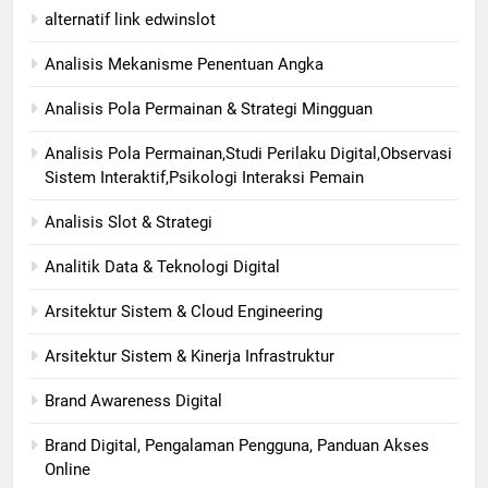
alternatif link edwinslot
Analisis Mekanisme Penentuan Angka
Analisis Pola Permainan & Strategi Mingguan
Analisis Pola Permainan,Studi Perilaku Digital,Observasi
Sistem Interaktif,Psikologi Interaksi Pemain
Analisis Slot & Strategi
Analitik Data & Teknologi Digital
Arsitektur Sistem & Cloud Engineering
Arsitektur Sistem & Kinerja Infrastruktur
Brand Awareness Digital
Brand Digital, Pengalaman Pengguna, Panduan Akses
Online