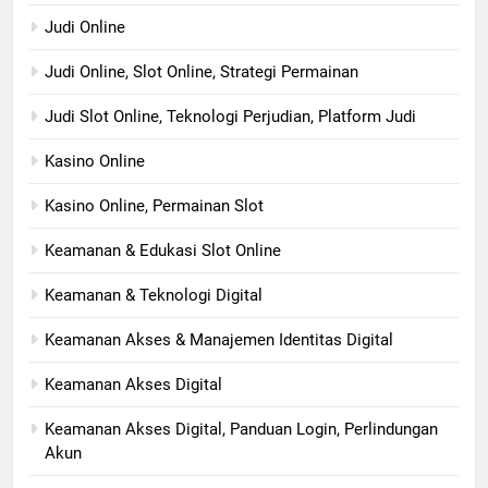
Judi Online
Judi Online, Slot Online, Strategi Permainan
Judi Slot Online, Teknologi Perjudian, Platform Judi
Kasino Online
Kasino Online, Permainan Slot
Keamanan & Edukasi Slot Online
Keamanan & Teknologi Digital
Keamanan Akses & Manajemen Identitas Digital
Keamanan Akses Digital
Keamanan Akses Digital, Panduan Login, Perlindungan
Akun