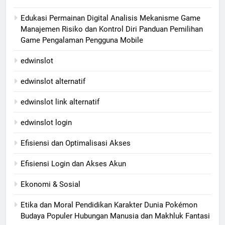
Edukasi Permainan Digital Analisis Mekanisme Game
Manajemen Risiko dan Kontrol Diri Panduan Pemilihan
Game Pengalaman Pengguna Mobile
edwinslot
edwinslot alternatif
edwinslot link alternatif
edwinslot login
Efisiensi dan Optimalisasi Akses
Efisiensi Login dan Akses Akun
Ekonomi & Sosial
Etika dan Moral Pendidikan Karakter Dunia Pokémon
Budaya Populer Hubungan Manusia dan Makhluk Fantasi