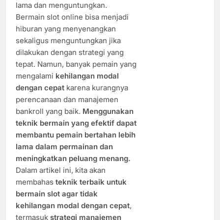
lama dan menguntungkan.
Bermain slot online bisa menjadi
hiburan yang menyenangkan
sekaligus menguntungkan jika
dilakukan dengan strategi yang
tepat. Namun, banyak pemain yang
mengalami
kehilangan modal
dengan cepat
karena kurangnya
perencanaan dan manajemen
bankroll yang baik.
Menggunakan
teknik bermain yang efektif dapat
membantu pemain bertahan lebih
lama dalam permainan dan
meningkatkan peluang menang.
Dalam artikel ini, kita akan
membahas
teknik terbaik untuk
bermain slot agar tidak
kehilangan modal dengan cepat
,
termasuk
strategi manajemen