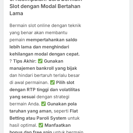
Slot dengan Modal Bertahan
Lama
Bermain slot online dengan teknik
yang benar akan membantu
pemain
mempertahankan saldo
lebih lama dan menghindari
kehilangan modal dengan cepat.
?
Tips Akhir:
Gunakan
manajemen bankroll yang bijak
dan hindari bertaruh terlalu besar
di awal permainan.
Pilih slot
dengan RTP tinggi dan volatilitas
yang sesuai
dengan strategi
bermain Anda.
Gunakan pola
taruhan yang aman
, seperti
Flat
Betting atau Paroli System
untuk
hasil optimal.
Manfaatkan
bonus dan free spin
untuk bermain