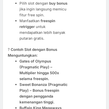
Pilih slot dengan
buy bonus
jika ingin langsung memicu
fitur free spin.
Manfaatkan
freespin
retrigger
untuk
mendapatkan lebih banyak
putaran gratis.
?
Contoh Slot dengan Bonus
Menguntungkan:
Gates of Olympus
(Pragmatic Play) –
Multiplier hingga 500x
selama freespin.
Sweet Bonanza (Pragmatic
Play) – Bonus freespin
dengan pengganda
kemenangan tinggi.
Buffalo King Megaways