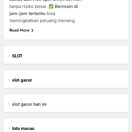
tanpa risiko besar.
Bermain di
jam-jam tertentu
bisa
meningkatkan peluang menang.
Read More
SLOT
slot gacor
slot gacor hari ini
toto macau