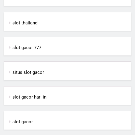
slot thailand
slot gacor 777
situs slot gacor
slot gacor hari ini
slot gacor