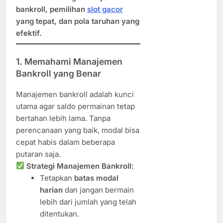
bankroll, pemilihan
slot gacor
yang tepat, dan pola taruhan yang
efektif.
1. Memahami Manajemen
Bankroll yang Benar
Manajemen bankroll adalah kunci
utama agar saldo permainan tetap
bertahan lebih lama. Tanpa
perencanaan yang baik, modal bisa
cepat habis dalam beberapa
putaran saja.
Strategi Manajemen Bankroll:
Tetapkan
batas modal
harian
dan jangan bermain
lebih dari jumlah yang telah
ditentukan.