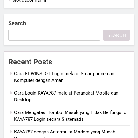
slot gacor hari ini
Search
SEARCH
Recent Posts
Cara EDWINSLOT Login melalui Smartphone dan
Komputer dengan Aman
Cara Login KAYA787 melalui Perangkat Mobile dan
Desktop
Cara Mengatasi Tombol Masuk yang Tidak Berfungsi di
KAYA787 Login secara Sistematis
KAYA787 dengan Antarmuka Modern yang Mudah