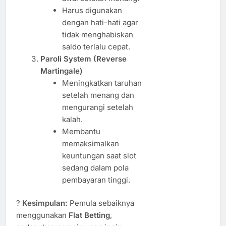
Harus digunakan
dengan hati-hati agar
tidak menghabiskan
saldo terlalu cepat.
Paroli System (Reverse
Martingale)
Meningkatkan taruhan
setelah menang dan
mengurangi setelah
kalah.
Membantu
memaksimalkan
keuntungan saat slot
sedang dalam pola
pembayaran tinggi.
?
Kesimpulan:
Pemula sebaiknya
menggunakan
Flat Betting
,