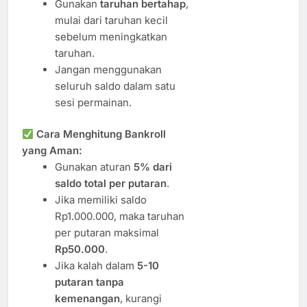
Gunakan
taruhan bertahap
,
mulai dari taruhan kecil
sebelum meningkatkan
taruhan.
Jangan menggunakan
seluruh saldo dalam satu
sesi permainan.
Cara Menghitung Bankroll
yang Aman:
Gunakan aturan
5% dari
saldo total per putaran
.
Jika memiliki saldo
Rp1.000.000, maka taruhan
per putaran maksimal
Rp50.000
.
Jika kalah dalam
5-10
putaran tanpa
kemenangan
, kurangi