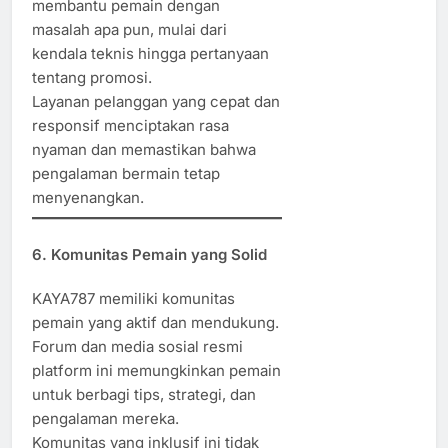
membantu pemain dengan
masalah apa pun, mulai dari
kendala teknis hingga pertanyaan
tentang promosi.
Layanan pelanggan yang cepat dan
responsif menciptakan rasa
nyaman dan memastikan bahwa
pengalaman bermain tetap
menyenangkan.
6. Komunitas Pemain yang Solid
KAYA787 memiliki komunitas
pemain yang aktif dan mendukung.
Forum dan media sosial resmi
platform ini memungkinkan pemain
untuk berbagi tips, strategi, dan
pengalaman mereka.
Komunitas yang inklusif ini tidak