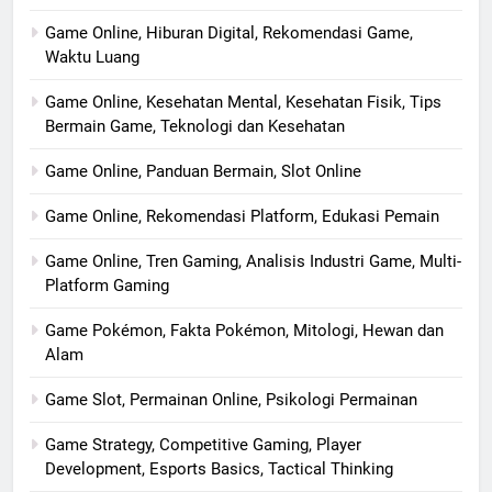
Game Online, Hiburan Digital, Rekomendasi Game,
Waktu Luang
Game Online, Kesehatan Mental, Kesehatan Fisik, Tips
Bermain Game, Teknologi dan Kesehatan
Game Online, Panduan Bermain, Slot Online
Game Online, Rekomendasi Platform, Edukasi Pemain
Game Online, Tren Gaming, Analisis Industri Game, Multi-
Platform Gaming
Game Pokémon, Fakta Pokémon, Mitologi, Hewan dan
Alam
Game Slot, Permainan Online, Psikologi Permainan
Game Strategy, Competitive Gaming, Player
Development, Esports Basics, Tactical Thinking