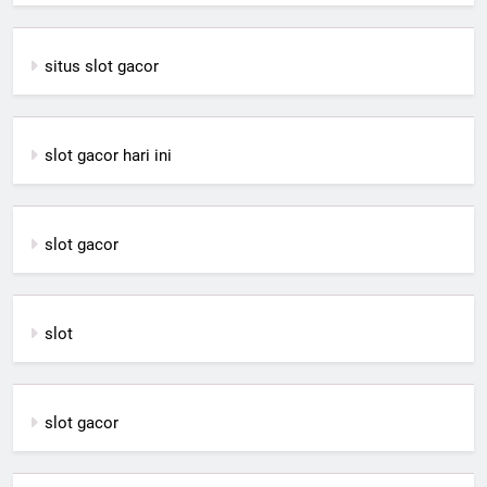
situs slot gacor
slot gacor hari ini
slot gacor
slot
slot gacor