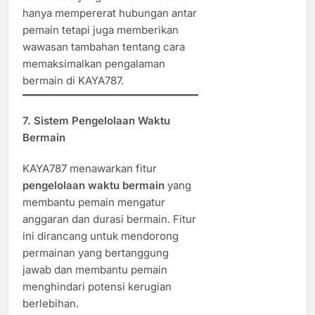
hanya mempererat hubungan antar
pemain tetapi juga memberikan
wawasan tambahan tentang cara
memaksimalkan pengalaman
bermain di KAYA787.
7. Sistem Pengelolaan Waktu
Bermain
KAYA787 menawarkan fitur
pengelolaan waktu bermain
yang
membantu pemain mengatur
anggaran dan durasi bermain. Fitur
ini dirancang untuk mendorong
permainan yang bertanggung
jawab dan membantu pemain
menghindari potensi kerugian
berlebihan.