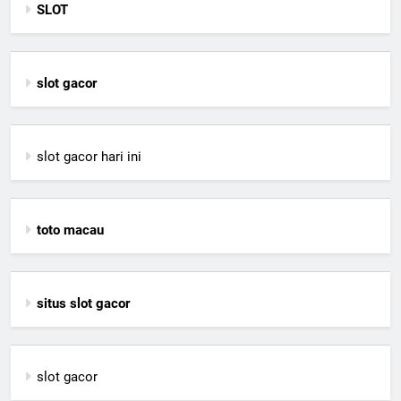
SLOT
slot gacor
slot gacor hari ini
toto macau
situs slot gacor
slot gacor