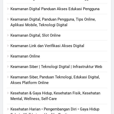
Keamanan Digital Panduan Akses Edukasi Pengguna
Keamanan Digital, Panduan Pengguna, Tips Online,
Aplikasi Mobile, Teknologi Digital
Keamanan Digital, Slot Online
Keamanan Link dan Verifikasi Akses Digital
Keamanan Online
Keamanan Siber | Teknologi Digital | Infrastruktur Web
Keamanan Siber, Panduan Teknologi, Edukasi Digital,
Akses Platform Online
Kesehatan & Gaya Hidup, Kesehatan Fisik, Kesehatan
Mental, Wellness, Self-Care
Kesehatan Harian • Pengembangan Diri • Gaya Hidup