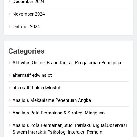
December 2024
November 2024
October 2024
Categories
Aktivitas Online, Brand Digital, Pengalaman Pengguna
alternatif edwinslot
alternatif link edwinslot
Analisis Mekanisme Penentuan Angka
Analisis Pola Permainan & Strategi Mingguan
Analisis Pola Permainan,Studi Perilaku Digital,Observasi
Sistem Interaktif,Psikologi Interaksi Pemain