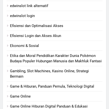
edwinslot link alternatif
edwinslot login
Efisiensi dan Optimalisasi Akses
Efisiensi Login dan Akses Akun
Ekonomi & Sosial
Etika dan Moral Pendidikan Karakter Dunia Pokémon
Budaya Populer Hubungan Manusia dan Makhluk Fantasi
Gambling, Slot Machines, Kasino Online, Strategi
Bermain
Game & Hiburan, Panduan Pemula, Teknologi Digital
Game Online
Game Online Hiburan Digital Panduan & Edukasi