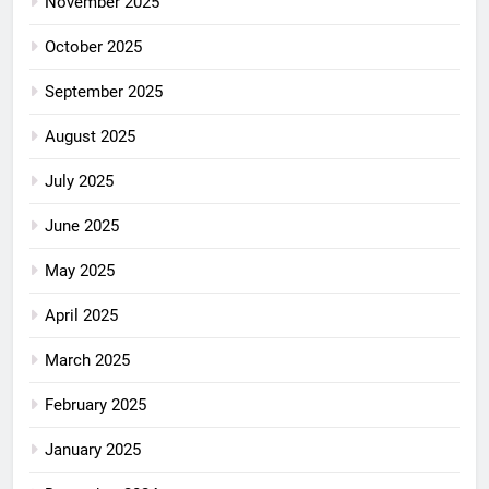
November 2025
October 2025
September 2025
August 2025
July 2025
June 2025
May 2025
April 2025
March 2025
February 2025
January 2025