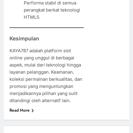
Performa stabil di semua
perangkat berkat teknologi
HTML5.
Kesimpulan
KAYA787 adalah platform slot
online yang unggul di berbagai
aspek, mulai dari teknologi hingga
layanan pelanggan. Keamanan,
koleksi permainan berkualitas, dan
promosi yang menguntungkan
menjadikannya pilihan yang sulit
ditandingi oleh alternatif lain.
Read More