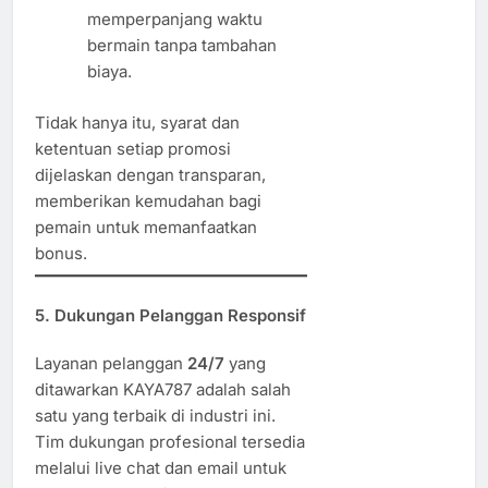
memperpanjang waktu
bermain tanpa tambahan
biaya.
Tidak hanya itu, syarat dan
ketentuan setiap promosi
dijelaskan dengan transparan,
memberikan kemudahan bagi
pemain untuk memanfaatkan
bonus.
5. Dukungan Pelanggan Responsif
Layanan pelanggan
24/7
yang
ditawarkan KAYA787 adalah salah
satu yang terbaik di industri ini.
Tim dukungan profesional tersedia
melalui live chat dan email untuk