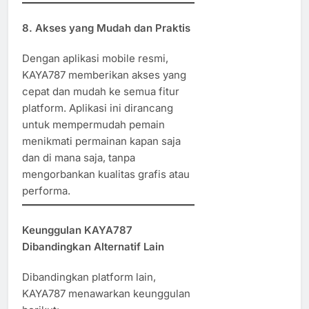
8. Akses yang Mudah dan Praktis
Dengan aplikasi mobile resmi,
KAYA787 memberikan akses yang
cepat dan mudah ke semua fitur
platform. Aplikasi ini dirancang
untuk mempermudah pemain
menikmati permainan kapan saja
dan di mana saja, tanpa
mengorbankan kualitas grafis atau
performa.
Keunggulan KAYA787
Dibandingkan Alternatif Lain
Dibandingkan platform lain,
KAYA787 menawarkan keunggulan