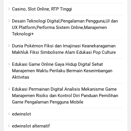
Casino, Slot Online, RTP Tinggi
Desain Teknologi Digital,Pengalaman Pengguna,UI dan
UX Platform,Performa Sistem Online,Manajemen
Teknologi+
Dunia Pokémon Fiksi dan Imajinasi Keanekaragaman
Makhluk Fiksi Simbolisme Alam Edukasi Pop Culture
Edukasi Game Online Gaya Hidup Digital Sehat
Manajemen Waktu Perilaku Bermain Keseimbangan
Aktivitas
Edukasi Permainan Digital Analisis Mekanisme Game
Manajemen Risiko dan Kontrol Diri Panduan Pemilihan
Game Pengalaman Pengguna Mobile
edwinslot
edwinslot alternatif