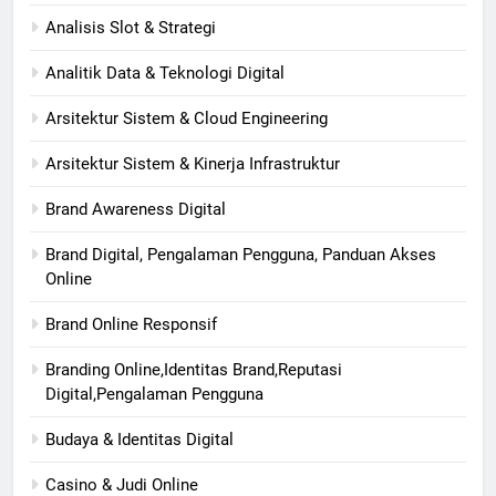
Analisis Slot & Strategi
Analitik Data & Teknologi Digital
Arsitektur Sistem & Cloud Engineering
Arsitektur Sistem & Kinerja Infrastruktur
Brand Awareness Digital
Brand Digital, Pengalaman Pengguna, Panduan Akses
Online
Brand Online Responsif
Branding Online,Identitas Brand,Reputasi
Digital,Pengalaman Pengguna
Budaya & Identitas Digital
Casino & Judi Online