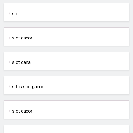
slot
slot gacor
slot dana
situs slot gacor
slot gacor