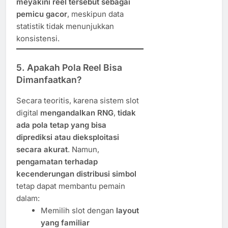
meyakini reel tersebut sebagai
pemicu gacor
, meskipun data
statistik tidak menunjukkan
konsistensi.
5. Apakah Pola Reel Bisa
Dimanfaatkan?
Secara teoritis, karena sistem slot
digital
mengandalkan RNG
,
tidak
ada pola tetap yang bisa
diprediksi atau dieksploitasi
secara akurat
. Namun,
pengamatan terhadap
kecenderungan distribusi simbol
tetap dapat membantu pemain
dalam:
Memilih slot dengan
layout
yang familiar