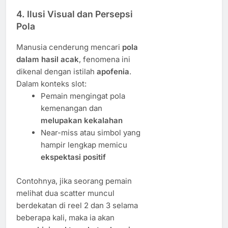
4. Ilusi Visual dan Persepsi
Pola
Manusia cenderung mencari
pola
dalam hasil acak
, fenomena ini
dikenal dengan istilah
apofenia
.
Dalam konteks slot:
Pemain mengingat pola
kemenangan dan
melupakan kekalahan
Near-miss atau simbol yang
hampir lengkap memicu
ekspektasi positif
Contohnya, jika seorang pemain
melihat dua scatter muncul
berdekatan di reel 2 dan 3 selama
beberapa kali, maka ia akan