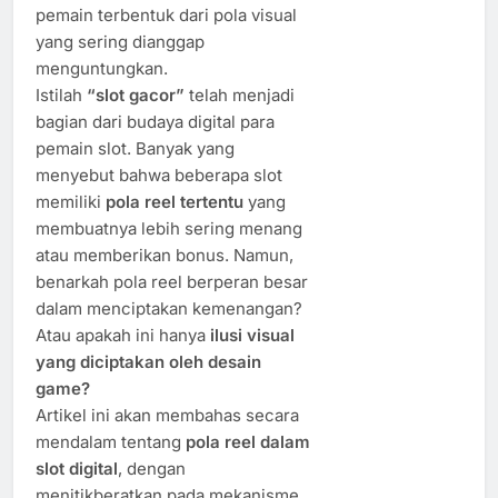
pemain terbentuk dari pola visual
yang sering dianggap
menguntungkan.
Istilah
“slot gacor”
telah menjadi
bagian dari budaya digital para
pemain slot. Banyak yang
menyebut bahwa beberapa slot
memiliki
pola reel tertentu
yang
membuatnya lebih sering menang
atau memberikan bonus. Namun,
benarkah pola reel berperan besar
dalam menciptakan kemenangan?
Atau apakah ini hanya
ilusi visual
yang diciptakan oleh desain
game?
Artikel ini akan membahas secara
mendalam tentang
pola reel dalam
slot digital
, dengan
menitikberatkan pada mekanisme