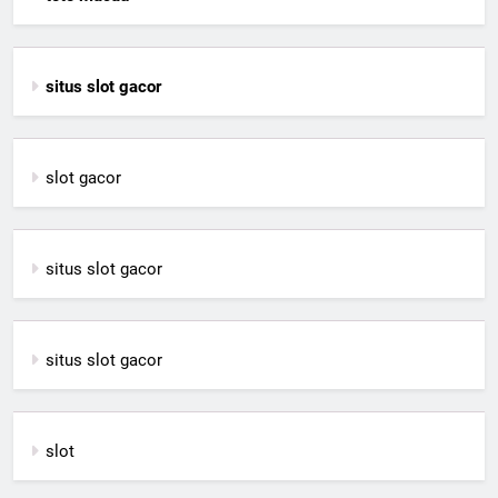
situs slot gacor
slot gacor
situs slot gacor
situs slot gacor
slot