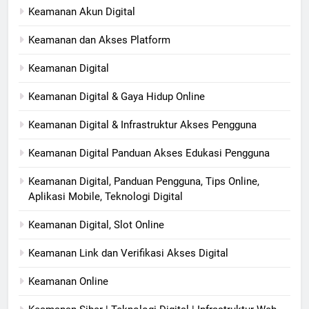
Keamanan Akun Digital
Keamanan dan Akses Platform
Keamanan Digital
Keamanan Digital & Gaya Hidup Online
Keamanan Digital & Infrastruktur Akses Pengguna
Keamanan Digital Panduan Akses Edukasi Pengguna
Keamanan Digital, Panduan Pengguna, Tips Online,
Aplikasi Mobile, Teknologi Digital
Keamanan Digital, Slot Online
Keamanan Link dan Verifikasi Akses Digital
Keamanan Online