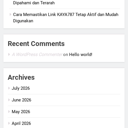
Dipahami dan Terarah
Cara Memastikan Link KAYA787 Tetap Aktif dan Mudah
Digunakan
Recent Comments
A WordPress Commenter
on
Hello world!
Archives
July 2026
June 2026
May 2026
April 2026