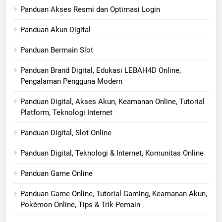
Panduan Akses Resmi dan Optimasi Login
Panduan Akun Digital
Panduan Bermain Slot
Panduan Brand Digital, Edukasi LEBAH4D Online,
Pengalaman Pengguna Modern
Panduan Digital, Akses Akun, Keamanan Online, Tutorial
Platform, Teknologi Internet
Panduan Digital, Slot Online
Panduan Digital, Teknologi & Internet, Komunitas Online
Panduan Game Online
Panduan Game Online, Tutorial Gaming, Keamanan Akun,
Pokémon Online, Tips & Trik Pemain