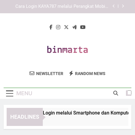
Skip
Cara Mengatasi Tombol Masuk yang Tidak
to
Berfungsi di KAYA787 Login secara Sistematis
content
KAYA787 dengan Antarmuka Modern yang Mudah
Dipahami dan Terarah
Cara EDWINSLOT Login melalui Smartphone dan
Komputer dengan Aman
Cara Login KAYA787 melalui Perangkat Mobile
dan Desktop
Cara Mengatasi Tombol Masuk yang Tidak
Berfungsi di KAYA787 Login secara Sistematis
Bin Marta
Dapatkan Layanan Penyimpanan Dan
KAYA787 dengan Antarmuka Modern yang Mudah
NEWSLETTER
RANDOM NEWS
Dipahami dan Terarah
Solusi Logistik Terbaik Dari Bin Marta.
Penyimpanan Yang Aman Dan Terpercaya.
MENU
ra EDWINSLOT Login melalui Smartphone dan Komputer den
HEADLINES
Weeks Ago