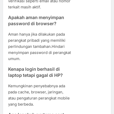
verifikasi seperti email atau nomor
terkait masih aktif.
Apakah aman menyimpan
password di browser?
Aman hanya jika dilakukan pada
perangkat pribadi yang memiliki
perlindungan tambahan.Hindari
menyimpan password di perangkat
umum.
Kenapa login berhasil di
laptop tetapi gagal di HP?
Kemungkinan penyebabnya ada
pada cache, browser, jaringan,
atau pengaturan perangkat mobile
yang berbeda.