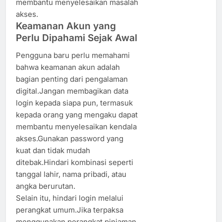
membantu menyelesaikan masalah
akses.
Keamanan Akun yang
Perlu Dipahami Sejak Awal
Pengguna baru perlu memahami
bahwa keamanan akun adalah
bagian penting dari pengalaman
digital.Jangan membagikan data
login kepada siapa pun, termasuk
kepada orang yang mengaku dapat
membantu menyelesaikan kendala
akses.Gunakan password yang
kuat dan tidak mudah
ditebak.Hindari kombinasi seperti
tanggal lahir, nama pribadi, atau
angka berurutan.
Selain itu, hindari login melalui
perangkat umum.Jika terpaksa
menggunakan perangkat pinjaman,