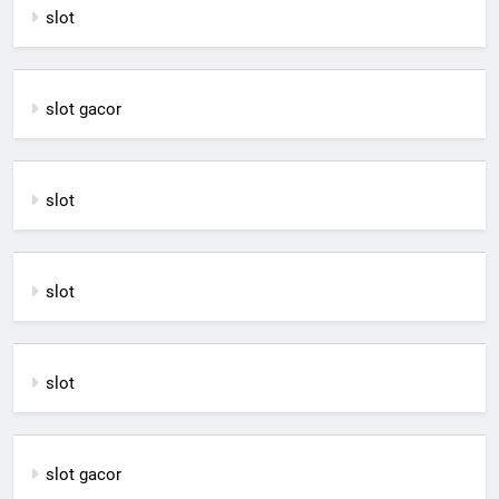
slot
slot gacor
slot
slot
slot
slot gacor