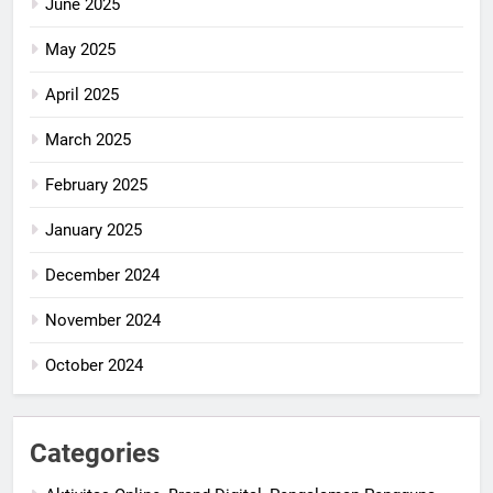
June 2025
May 2025
April 2025
March 2025
February 2025
January 2025
December 2024
November 2024
October 2024
Categories