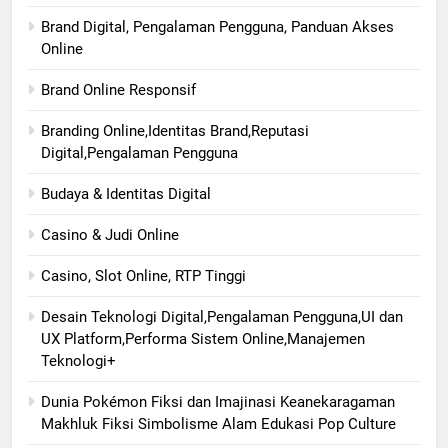
Brand Digital, Pengalaman Pengguna, Panduan Akses
Online
Brand Online Responsif
Branding Online,Identitas Brand,Reputasi
Digital,Pengalaman Pengguna
Budaya & Identitas Digital
Casino & Judi Online
Casino, Slot Online, RTP Tinggi
Desain Teknologi Digital,Pengalaman Pengguna,UI dan
UX Platform,Performa Sistem Online,Manajemen
Teknologi+
Dunia Pokémon Fiksi dan Imajinasi Keanekaragaman
Makhluk Fiksi Simbolisme Alam Edukasi Pop Culture