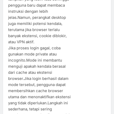
pengguna baru dapat membaca
instruksi dengan lebih
jelas.Namun, perangkat desktop
juga memiliki potensi kendala,
terutama jika browser terlalu
banyak ekstensi, cookie diblokir,
atau VPN aktif.
Jika proses login gagal, coba
gunakan mode private atau
incognito.Mode ini membantu
menguji apakah kendala berasal
dari cache atau ekstensi
browser.Jika login berhasil dalam
mode tersebut, pengguna dapat
membersihkan cache browser
utama dan menonaktifkan ekstensi
yang tidak diperlukan.Langkah ini
sederhana, tetapi sering