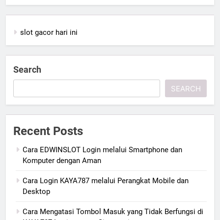
slot gacor hari ini
Search
SEARCH
Recent Posts
Cara EDWINSLOT Login melalui Smartphone dan
Komputer dengan Aman
Cara Login KAYA787 melalui Perangkat Mobile dan
Desktop
Cara Mengatasi Tombol Masuk yang Tidak Berfungsi di