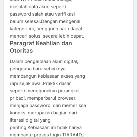
masalah data akun seperti
password salah atau verifikasi
belum selesai.Dengan mengenali
kategori ini, pengguna baru dapat
mencari solusi secara lebih cepat.
Paragraf Keahlian dan
Otoritas
Dalam pengelolaan akun digital,
pengguna baru sebaiknya
membangun kebiasaan akses yang
rapi sejak awal.Praktik dasar
seperti menggunakan perangkat
pribadi, memperbarui browser,
menjaga password, dan memeriksa
koneksi merupakan bagian dari
literasi digital yang
penting.Kebiasaan ini tidak hanya
membantu proses login TIARA4D,