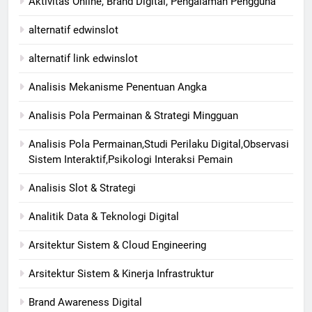
Aktivitas Online, Brand Digital, Pengalaman Pengguna
alternatif edwinslot
alternatif link edwinslot
Analisis Mekanisme Penentuan Angka
Analisis Pola Permainan & Strategi Mingguan
Analisis Pola Permainan,Studi Perilaku Digital,Observasi
Sistem Interaktif,Psikologi Interaksi Pemain
Analisis Slot & Strategi
Analitik Data & Teknologi Digital
Arsitektur Sistem & Cloud Engineering
Arsitektur Sistem & Kinerja Infrastruktur
Brand Awareness Digital