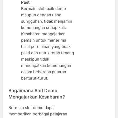
Pasti
Bermain slot, baik demo
maupun dengan uang
sungguhan, tidak menjamin
kemenangan setiap kali.
Kesabaran mengajarkan
pemain untuk menerima
hasil permainan yang tidak
pasti dan untuk tetap tenang
meskipun tidak
mendapatkan kemenangan
dalam beberapa putaran
berturut-turut.
Bagaimana Slot Demo
Mengajarkan Kesabaran?
Bermain slot demo dapat
memberikan berbagai pelajaran