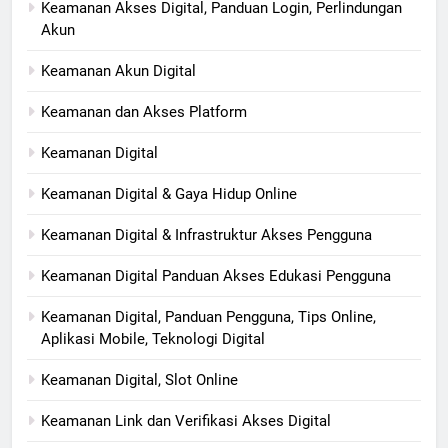
Keamanan Akses Digital, Panduan Login, Perlindungan
Akun
Keamanan Akun Digital
Keamanan dan Akses Platform
Keamanan Digital
Keamanan Digital & Gaya Hidup Online
Keamanan Digital & Infrastruktur Akses Pengguna
Keamanan Digital Panduan Akses Edukasi Pengguna
Keamanan Digital, Panduan Pengguna, Tips Online,
Aplikasi Mobile, Teknologi Digital
Keamanan Digital, Slot Online
Keamanan Link dan Verifikasi Akses Digital