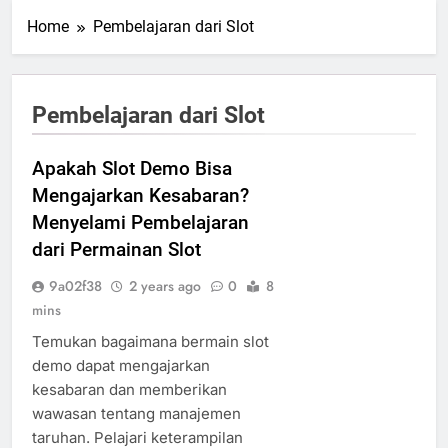
Home
Pembelajaran dari Slot
Pembelajaran dari Slot
Apakah Slot Demo Bisa
Mengajarkan Kesabaran?
Menyelami Pembelajaran
dari Permainan Slot
9a02f38
2 years ago
0
8
mins
Temukan bagaimana bermain slot
demo dapat mengajarkan
kesabaran dan memberikan
wawasan tentang manajemen
taruhan. Pelajari keterampilan