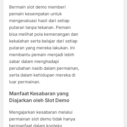
Bermain slot demo memberi
pemain kesempatan untuk
mengevaluasi hasil dari setiap
putaran tanpa tekanan. Pemain
bisa melihat pola kemenangan dan
kekalahan serta belajar dari setiap
putaran yang mereka lakukan. Ini
membantu pemain menjadi lebih
sabar dalam menghadapi
perubahan nasib dalam permainan,
serta dalam kehidupan mereka di
luar permainan.
Manfaat Kesabaran yang
Diajarkan oleh Slot Demo
Mengajarkan kesabaran melalui
permainan slot demo tidak hanya
bermanfaat dalam konteks