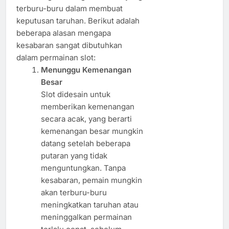
terburu-buru dalam membuat
keputusan taruhan. Berikut adalah
beberapa alasan mengapa
kesabaran sangat dibutuhkan
dalam permainan slot:
Menunggu Kemenangan
Besar
Slot didesain untuk
memberikan kemenangan
secara acak, yang berarti
kemenangan besar mungkin
datang setelah beberapa
putaran yang tidak
menguntungkan. Tanpa
kesabaran, pemain mungkin
akan terburu-buru
meningkatkan taruhan atau
meninggalkan permainan