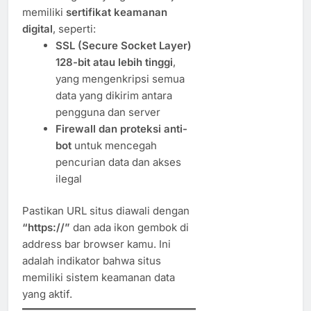
memiliki
sertifikat keamanan
digital
, seperti:
SSL (Secure Socket Layer)
128-bit atau lebih tinggi
,
yang mengenkripsi semua
data yang dikirim antara
pengguna dan server
Firewall dan proteksi anti-
bot
untuk mencegah
pencurian data dan akses
ilegal
Pastikan URL situs diawali dengan
“https://”
dan ada ikon gembok di
address bar browser kamu. Ini
adalah indikator bahwa situs
memiliki sistem keamanan data
yang aktif.