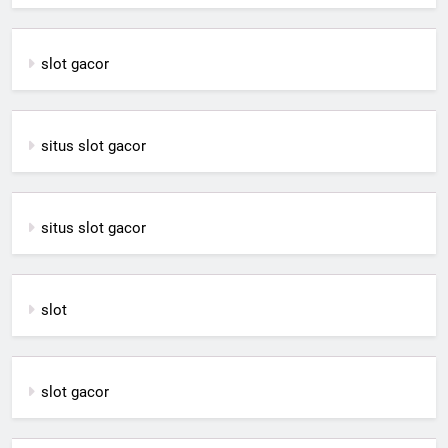
slot gacor
situs slot gacor
situs slot gacor
slot
slot gacor