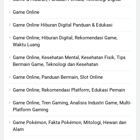
Game Online
Game Online Hiburan Digital Panduan & Edukasi
Game Online, Hiburan Digital, Rekomendasi Game,
Waktu Luang
Game Online, Kesehatan Mental, Kesehatan Fisik, Tips
Bermain Game, Teknologi dan Kesehatan
Game Online, Panduan Bermain, Slot Online
Game Online, Rekomendasi Platform, Edukasi Pemain
Game Online, Tren Gaming, Analisis Industri Game, Multi-
Platform Gaming
Game Pokémon, Fakta Pokémon, Mitologi, Hewan dan
Alam