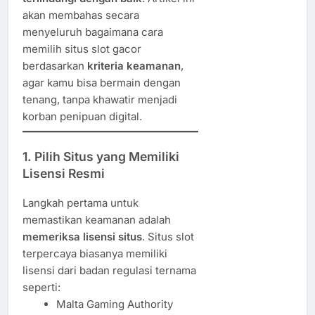
akan membahas secara
menyeluruh bagaimana cara
memilih situs slot gacor
berdasarkan
kriteria keamanan
,
agar kamu bisa bermain dengan
tenang, tanpa khawatir menjadi
korban penipuan digital.
1. Pilih Situs yang Memiliki
Lisensi Resmi
Langkah pertama untuk
memastikan keamanan adalah
memeriksa lisensi situs
. Situs slot
terpercaya biasanya memiliki
lisensi dari badan regulasi ternama
seperti:
Malta Gaming Authority