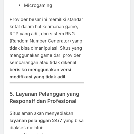
Microgaming
Provider besar ini memiliki standar
ketat dalam hal keamanan game,
RTP yang adil, dan sistem RNG
(Random Number Generator) yang
tidak bisa dimanipulasi. Situs yang
menggunakan game dari provider
sembarangan atau tidak dikenal
berisiko menggunakan versi
modifikasi yang tidak adil
.
5. Layanan Pelanggan yang
Responsif dan Profesional
Situs aman akan menyediakan
layanan pelanggan 24/7
yang bisa
diakses melalui: