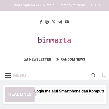
Skip
Cara Mengatasi Tombol Masuk yang Tidak
to
Berfungsi di KAYA787 Login secara Sistematis
content
KAYA787 dengan Antarmuka Modern yang Mudah
Dipahami dan Terarah
Cara EDWINSLOT Login melalui Smartphone dan
Komputer dengan Aman
Cara Login KAYA787 melalui Perangkat Mobile
dan Desktop
Cara Mengatasi Tombol Masuk yang Tidak
Berfungsi di KAYA787 Login secara Sistematis
Bin Marta
Dapatkan Layanan Penyimpanan Dan
KAYA787 dengan Antarmuka Modern yang Mudah
NEWSLETTER
RANDOM NEWS
Dipahami dan Terarah
Solusi Logistik Terbaik Dari Bin Marta.
Penyimpanan Yang Aman Dan Terpercaya.
MENU
ra EDWINSLOT Login melalui Smartphone dan Komputer den
HEADLINES
Weeks Ago