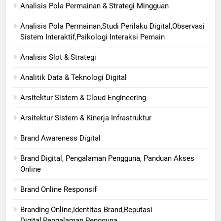
Analisis Pola Permainan & Strategi Mingguan
Analisis Pola Permainan,Studi Perilaku Digital,Observasi
Sistem Interaktif,Psikologi Interaksi Pemain
Analisis Slot & Strategi
Analitik Data & Teknologi Digital
Arsitektur Sistem & Cloud Engineering
Arsitektur Sistem & Kinerja Infrastruktur
Brand Awareness Digital
Brand Digital, Pengalaman Pengguna, Panduan Akses
Online
Brand Online Responsif
Branding Online,Identitas Brand,Reputasi
Digital,Pengalaman Pengguna