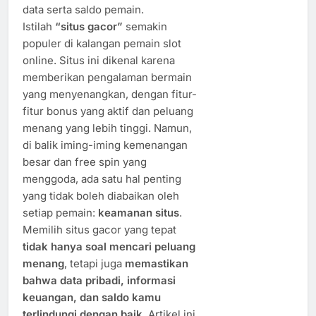
data serta saldo pemain.
Istilah
“situs gacor”
semakin
populer di kalangan pemain slot
online. Situs ini dikenal karena
memberikan pengalaman bermain
yang menyenangkan, dengan fitur-
fitur bonus yang aktif dan peluang
menang yang lebih tinggi. Namun,
di balik iming-iming kemenangan
besar dan free spin yang
menggoda, ada satu hal penting
yang tidak boleh diabaikan oleh
setiap pemain:
keamanan situs
.
Memilih situs gacor yang tepat
tidak hanya soal mencari peluang
menang
, tetapi juga
memastikan
bahwa data pribadi, informasi
keuangan, dan saldo kamu
terlindungi dengan baik
. Artikel ini