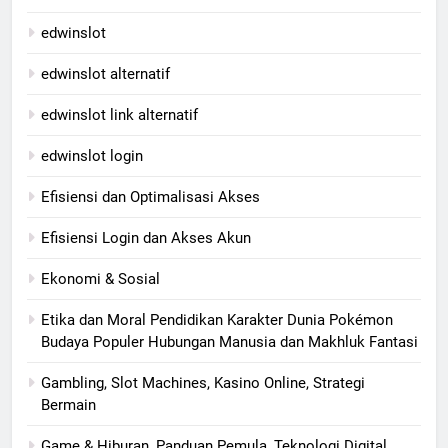
edwinslot
edwinslot alternatif
edwinslot link alternatif
edwinslot login
Efisiensi dan Optimalisasi Akses
Efisiensi Login dan Akses Akun
Ekonomi & Sosial
Etika dan Moral Pendidikan Karakter Dunia Pokémon
Budaya Populer Hubungan Manusia dan Makhluk Fantasi
Gambling, Slot Machines, Kasino Online, Strategi
Bermain
Game & Hiburan, Panduan Pemula, Teknologi Digital