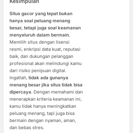
Kesimpulan
Situs gacor yang tepat bukan
hanya soal peluang menang
besar, tetapi juga soal keamanan
menyeluruh dalam bermain.
Memilih situs dengan lisensi
resmi, enkripsi data kuat, reputasi
baik, dan dukungan pelanggan
profesional akan melindungi kamu
dari risiko penipuan digital.
Ingatlah,
tidak ada gunanya
menang besar jika situs tidak bisa
dipercaya
. Dengan memahami dan
menerapkan kriteria keamanan ini,
kamu tidak hanya meningkatkan
peluang menang, tapi juga bisa
bermain dengan nyaman, aman,
dan bebas stres.