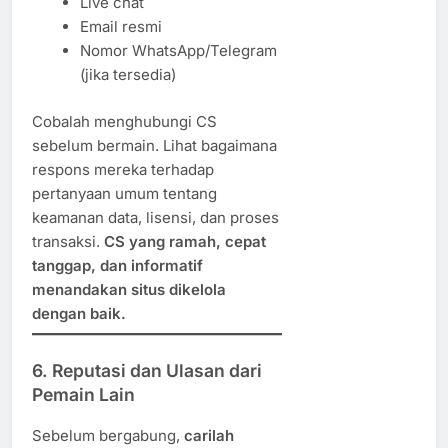
Live chat
Email resmi
Nomor WhatsApp/Telegram
(jika tersedia)
Cobalah menghubungi CS
sebelum bermain. Lihat bagaimana
respons mereka terhadap
pertanyaan umum tentang
keamanan data, lisensi, dan proses
transaksi.
CS yang ramah, cepat
tanggap, dan informatif
menandakan situs dikelola
dengan baik.
6. Reputasi dan Ulasan dari
Pemain Lain
Sebelum bergabung,
carilah