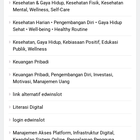
Kesehatan & Gaya Hidup, Kesehatan Fisik, Kesehatan
Mental, Wellness, Self-Care
Kesehatan Harian • Pengembangan Diri • Gaya Hidup
Sehat • Well-being • Healthy Routine
Kesehatan, Gaya Hidup, Kebiasaan Positif, Edukasi
Publik, Wellness
Keuangan Pribadi
Keuangan Pribadi, Pengembangan Diri, Investasi,
Motivasi, Manajemen Uang
link alternatif edwinslot
Literasi Digital
login edwinslot
Manajemen Akses Platform, Infrastruktur Digital,
Keandalan Sistem Online, Pengalaman Pengguna,