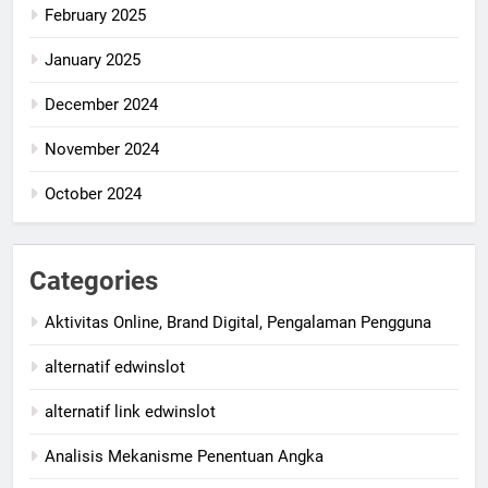
February 2025
January 2025
December 2024
November 2024
October 2024
Categories
Aktivitas Online, Brand Digital, Pengalaman Pengguna
alternatif edwinslot
alternatif link edwinslot
Analisis Mekanisme Penentuan Angka