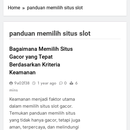
Home
panduan memilih situs slot
panduan memilih situs slot
Bagaimana Memilih Situs
Gacor yang Tepat
Berdasarkan Kriteria
Keamanan
9a02f38
1 year ago
0
6
mins
Keamanan menjadi faktor utama
dalam memilih situs slot gacor.
Temukan panduan memilih situs
yang tidak hanya gacor, tetapi juga
aman, terpercaya, dan melindungi