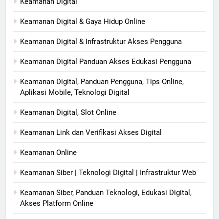
Keamanan Digital
Keamanan Digital & Gaya Hidup Online
Keamanan Digital & Infrastruktur Akses Pengguna
Keamanan Digital Panduan Akses Edukasi Pengguna
Keamanan Digital, Panduan Pengguna, Tips Online,
Aplikasi Mobile, Teknologi Digital
Keamanan Digital, Slot Online
Keamanan Link dan Verifikasi Akses Digital
Keamanan Online
Keamanan Siber | Teknologi Digital | Infrastruktur Web
Keamanan Siber, Panduan Teknologi, Edukasi Digital,
Akses Platform Online