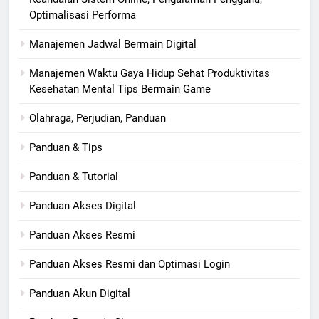
Optimalisasi Performa
Manajemen Jadwal Bermain Digital
Manajemen Waktu Gaya Hidup Sehat Produktivitas
Kesehatan Mental Tips Bermain Game
Olahraga, Perjudian, Panduan
Panduan & Tips
Panduan & Tutorial
Panduan Akses Digital
Panduan Akses Resmi
Panduan Akses Resmi dan Optimasi Login
Panduan Akun Digital