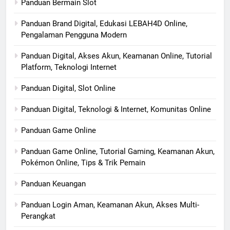
Panduan Bermain Slot
Panduan Brand Digital, Edukasi LEBAH4D Online,
Pengalaman Pengguna Modern
Panduan Digital, Akses Akun, Keamanan Online, Tutorial
Platform, Teknologi Internet
Panduan Digital, Slot Online
Panduan Digital, Teknologi & Internet, Komunitas Online
Panduan Game Online
Panduan Game Online, Tutorial Gaming, Keamanan Akun,
Pokémon Online, Tips & Trik Pemain
Panduan Keuangan
Panduan Login Aman, Keamanan Akun, Akses Multi-
Perangkat