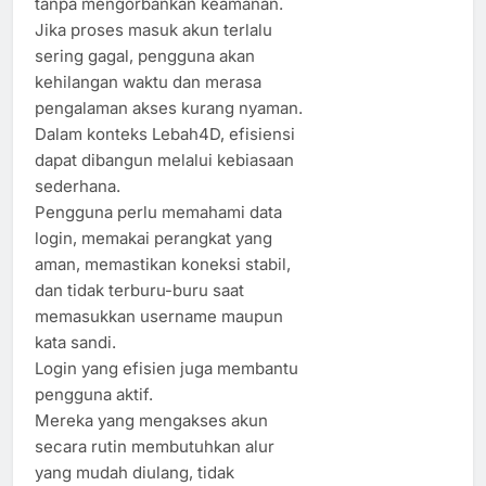
tanpa mengorbankan keamanan.
Jika proses masuk akun terlalu
sering gagal, pengguna akan
kehilangan waktu dan merasa
pengalaman akses kurang nyaman.
Dalam konteks Lebah4D, efisiensi
dapat dibangun melalui kebiasaan
sederhana.
Pengguna perlu memahami data
login, memakai perangkat yang
aman, memastikan koneksi stabil,
dan tidak terburu-buru saat
memasukkan username maupun
kata sandi.
Login yang efisien juga membantu
pengguna aktif.
Mereka yang mengakses akun
secara rutin membutuhkan alur
yang mudah diulang, tidak