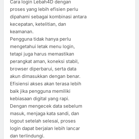
Cara login Lebah4D dengan
proses yang lebih efisien perlu
dipahami sebagai kombinasi antara
kecepatan, ketelitian, dan
keamanan.
Pengguna tidak hanya perlu
mengetahui letak menu login,
tetapi juga harus memastikan
perangkat aman, koneksi stabil,
browser diperbarui, serta data
akun dimasukkan dengan benar.
Efisiensi akses akan terasa lebih
baik jika pengguna memiliki
kebiasaan digital yang rapi.
Dengan mengecek data sebelum
masuk, menjaga kata sandi, dan
logout setelah selesai, proses
login dapat berjalan lebih lancar
dan terlindungi.