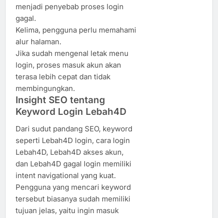
menjadi penyebab proses login
gagal.
Kelima, pengguna perlu memahami
alur halaman.
Jika sudah mengenal letak menu
login, proses masuk akun akan
terasa lebih cepat dan tidak
membingungkan.
Insight SEO tentang
Keyword Login Lebah4D
Dari sudut pandang SEO, keyword
seperti Lebah4D login, cara login
Lebah4D, Lebah4D akses akun,
dan Lebah4D gagal login memiliki
intent navigational yang kuat.
Pengguna yang mencari keyword
tersebut biasanya sudah memiliki
tujuan jelas, yaitu ingin masuk