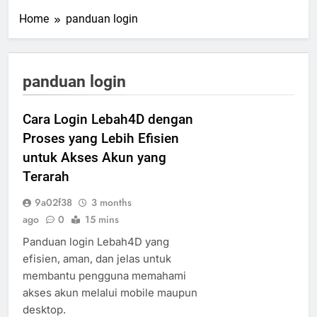
Home
panduan login
panduan login
Cara Login Lebah4D dengan
Proses yang Lebih Efisien
untuk Akses Akun yang
Terarah
9a02f38
3 months
ago
0
15 mins
Panduan login Lebah4D yang
efisien, aman, dan jelas untuk
membantu pengguna memahami
akses akun melalui mobile maupun
desktop.