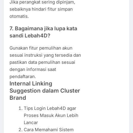
Jika perangkat sering dipinjam,
sebaiknya hindari fitur simpan
otomatis.
7. Bagaimana jika lupa kata
sandi Lebah4D?
Gunakan fitur pemulihan akun
sesuai instruksi yang tersedia dan
pastikan data pemulihan sesuai
dengan informasi saat
pendaftaran.
Internal Linking
Suggestion dalam Cluster
Brand
Tips Login Lebah4D agar
Proses Masuk Akun Lebih
Lancar
Cara Memahami Sistem