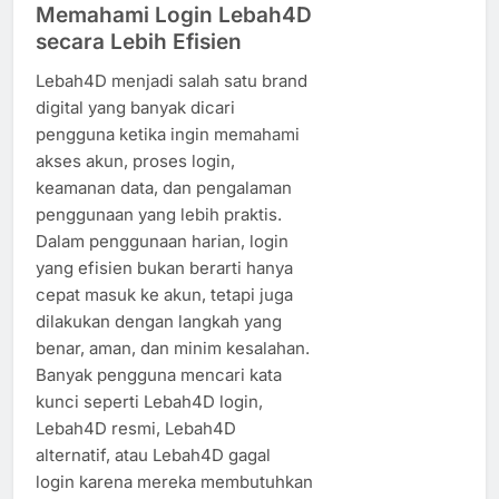
Memahami Login Lebah4D
secara Lebih Efisien
Lebah4D menjadi salah satu brand
digital yang banyak dicari
pengguna ketika ingin memahami
akses akun, proses login,
keamanan data, dan pengalaman
penggunaan yang lebih praktis.
Dalam penggunaan harian, login
yang efisien bukan berarti hanya
cepat masuk ke akun, tetapi juga
dilakukan dengan langkah yang
benar, aman, dan minim kesalahan.
Banyak pengguna mencari kata
kunci seperti Lebah4D login,
Lebah4D resmi, Lebah4D
alternatif, atau Lebah4D gagal
login karena mereka membutuhkan