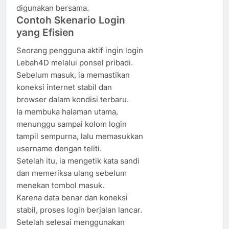
digunakan bersama.
Contoh Skenario Login
yang Efisien
Seorang pengguna aktif ingin login
Lebah4D melalui ponsel pribadi.
Sebelum masuk, ia memastikan
koneksi internet stabil dan
browser dalam kondisi terbaru.
Ia membuka halaman utama,
menunggu sampai kolom login
tampil sempurna, lalu memasukkan
username dengan teliti.
Setelah itu, ia mengetik kata sandi
dan memeriksa ulang sebelum
menekan tombol masuk.
Karena data benar dan koneksi
stabil, proses login berjalan lancar.
Setelah selesai menggunakan