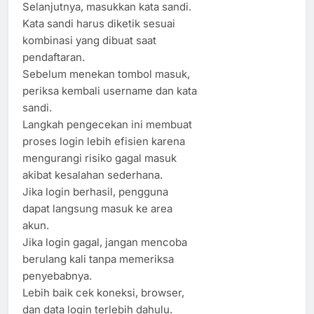
Selanjutnya, masukkan kata sandi.
Kata sandi harus diketik sesuai
kombinasi yang dibuat saat
pendaftaran.
Sebelum menekan tombol masuk,
periksa kembali username dan kata
sandi.
Langkah pengecekan ini membuat
proses login lebih efisien karena
mengurangi risiko gagal masuk
akibat kesalahan sederhana.
Jika login berhasil, pengguna
dapat langsung masuk ke area
akun.
Jika login gagal, jangan mencoba
berulang kali tanpa memeriksa
penyebabnya.
Lebih baik cek koneksi, browser,
dan data login terlebih dahulu.