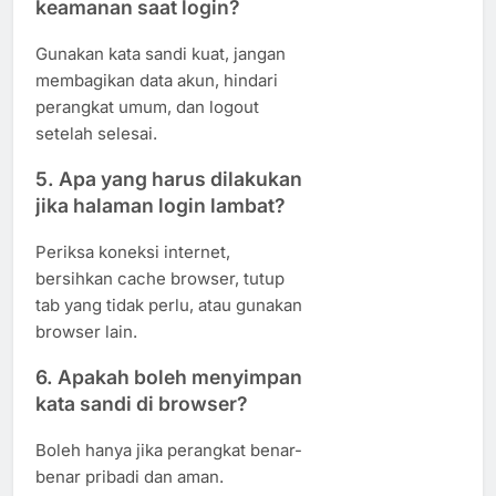
keamanan saat login?
Gunakan kata sandi kuat, jangan
membagikan data akun, hindari
perangkat umum, dan logout
setelah selesai.
5. Apa yang harus dilakukan
jika halaman login lambat?
Periksa koneksi internet,
bersihkan cache browser, tutup
tab yang tidak perlu, atau gunakan
browser lain.
6. Apakah boleh menyimpan
kata sandi di browser?
Boleh hanya jika perangkat benar-
benar pribadi dan aman.