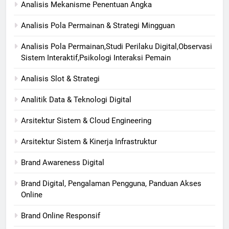
Analisis Mekanisme Penentuan Angka
Analisis Pola Permainan & Strategi Mingguan
Analisis Pola Permainan,Studi Perilaku Digital,Observasi
Sistem Interaktif,Psikologi Interaksi Pemain
Analisis Slot & Strategi
Analitik Data & Teknologi Digital
Arsitektur Sistem & Cloud Engineering
Arsitektur Sistem & Kinerja Infrastruktur
Brand Awareness Digital
Brand Digital, Pengalaman Pengguna, Panduan Akses
Online
Brand Online Responsif