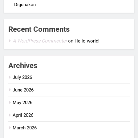
Digunakan
Recent Comments
A WordPress Commenter
on
Hello world!
Archives
July 2026
June 2026
May 2026
April 2026
March 2026