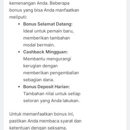
kemenangan Anda. Beberapa
bonus yang bisa Anda manfaatkan
meliputi:
Bonus Selamat Datang:
Ideal untuk pemain baru,
memberikan tambahan
modal bermain.
Cashback Mingguan:
Membantu mengurangi
kerugian dengan
memberikan pengembalian
sebagian dana.
Bonus Deposit Harian:
Tambahan nilai untuk setiap
setoran yang Anda lakukan.
Untuk memanfaatkan bonus ini,
pastikan Anda membaca syarat dan
ketentuan dengan seksama.