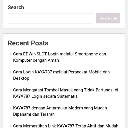
Search
SEARCH
Recent Posts
Cara EDWINSLOT Login melalui Smartphone dan
Komputer dengan Aman
Cara Login KAYA787 melalui Perangkat Mobile dan
Desktop
Cara Mengatasi Tombol Masuk yang Tidak Berfungsi di
KAYA787 Login secara Sistematis
KAYA787 dengan Antarmuka Modern yang Mudah
Dipahami dan Terarah
Cara Memastikan Link KAYA787 Tetap Aktif dan Mudah