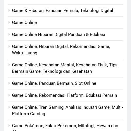
Game & Hiburan, Panduan Pemula, Teknologi Digital
Game Online
Game Online Hiburan Digital Panduan & Edukasi
Game Online, Hiburan Digital, Rekomendasi Game,
Waktu Luang
Game Online, Kesehatan Mental, Kesehatan Fisik, Tips
Bermain Game, Teknologi dan Kesehatan
Game Online, Panduan Bermain, Slot Online
Game Online, Rekomendasi Platform, Edukasi Pemain
Game Online, Tren Gaming, Analisis Industri Game, Multi-
Platform Gaming
Game Pokémon, Fakta Pokémon, Mitologi, Hewan dan