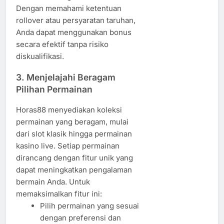
Dengan memahami ketentuan
rollover atau persyaratan taruhan,
Anda dapat menggunakan bonus
secara efektif tanpa risiko
diskualifikasi.
3. Menjelajahi Beragam
Pilihan Permainan
Horas88 menyediakan koleksi
permainan yang beragam, mulai
dari slot klasik hingga permainan
kasino live. Setiap permainan
dirancang dengan fitur unik yang
dapat meningkatkan pengalaman
bermain Anda. Untuk
memaksimalkan fitur ini:
Pilih permainan yang sesuai
dengan preferensi dan