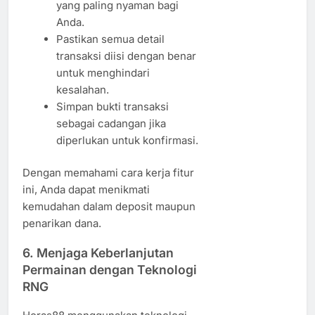
yang paling nyaman bagi
Anda.
Pastikan semua detail
transaksi diisi dengan benar
untuk menghindari
kesalahan.
Simpan bukti transaksi
sebagai cadangan jika
diperlukan untuk konfirmasi.
Dengan memahami cara kerja fitur
ini, Anda dapat menikmati
kemudahan dalam deposit maupun
penarikan dana.
6. Menjaga Keberlanjutan
Permainan dengan Teknologi
RNG