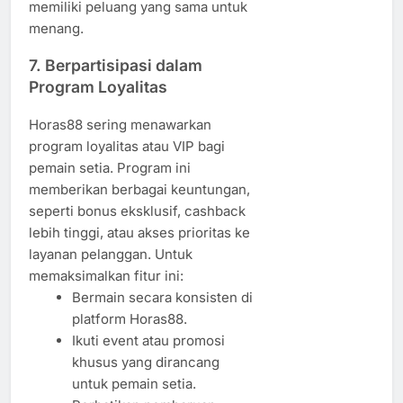
memiliki peluang yang sama untuk
menang.
7. Berpartisipasi dalam
Program Loyalitas
Horas88 sering menawarkan
program loyalitas atau VIP bagi
pemain setia. Program ini
memberikan berbagai keuntungan,
seperti bonus eksklusif, cashback
lebih tinggi, atau akses prioritas ke
layanan pelanggan. Untuk
memaksimalkan fitur ini:
Bermain secara konsisten di
platform Horas88.
Ikuti event atau promosi
khusus yang dirancang
untuk pemain setia.