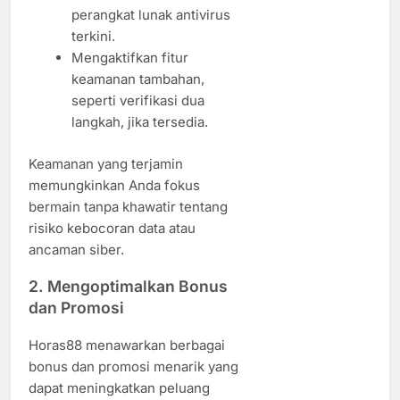
perangkat lunak antivirus
terkini.
Mengaktifkan fitur
keamanan tambahan,
seperti verifikasi dua
langkah, jika tersedia.
Keamanan yang terjamin
memungkinkan Anda fokus
bermain tanpa khawatir tentang
risiko kebocoran data atau
ancaman siber.
2. Mengoptimalkan Bonus
dan Promosi
Horas88 menawarkan berbagai
bonus dan promosi menarik yang
dapat meningkatkan peluang