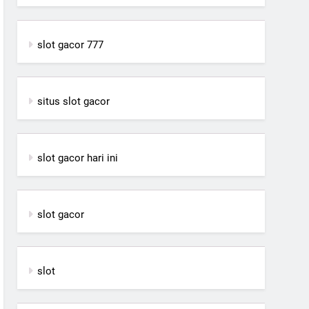
slot gacor 777
situs slot gacor
slot gacor hari ini
slot gacor
slot