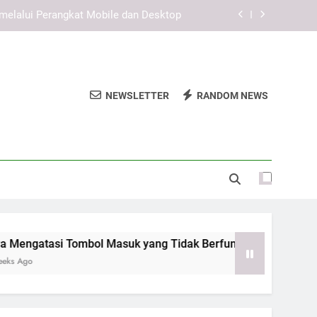
melalui Perangkat Mobile dan Desktop
i di KAYA787 Login secara Sistematis
rn yang Mudah Dipahami dan Terarah
NEWSLETTER
RANDOM NEWS
martphone dan Komputer dengan Aman
melalui Perangkat Mobile dan Desktop
arta. Penyimpanan Yang Aman Dan Terpercaya.
i di KAYA787 Login secara Sistematis
rn yang Mudah Dipahami dan Terarah
Tombol Masuk yang Tidak Berfungsi di KAYA787 Login secara