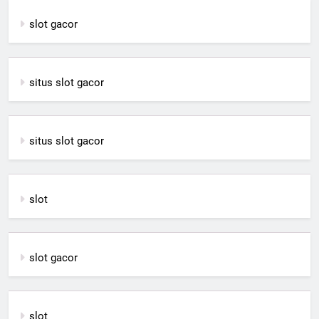
slot gacor
situs slot gacor
situs slot gacor
slot
slot gacor
slot