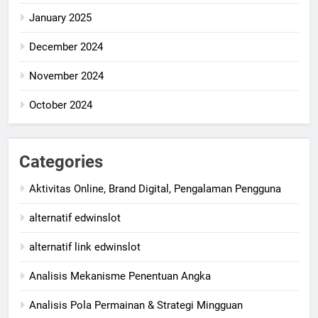
January 2025
December 2024
November 2024
October 2024
Categories
Aktivitas Online, Brand Digital, Pengalaman Pengguna
alternatif edwinslot
alternatif link edwinslot
Analisis Mekanisme Penentuan Angka
Analisis Pola Permainan & Strategi Mingguan