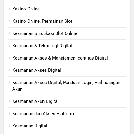
Kasino Online
Kasino Online, Permainan Slot
Keamanan & Edukasi Slot Online
Keamanan & Teknologi Digital
Keamanan Akses & Manajemen Identitas Digital
Keamanan Akses Digital
Keamanan Akses Digital, Panduan Login, Perlindungan
Akun
Keamanan Akun Digital
Keamanan dan Akses Platform
Keamanan Digital