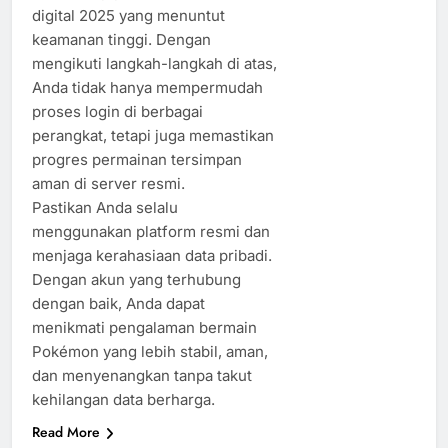
digital 2025 yang menuntut
keamanan tinggi. Dengan
mengikuti langkah-langkah di atas,
Anda tidak hanya mempermudah
proses login di berbagai
perangkat, tetapi juga memastikan
progres permainan tersimpan
aman di server resmi.
Pastikan Anda selalu
menggunakan platform resmi dan
menjaga kerahasiaan data pribadi.
Dengan akun yang terhubung
dengan baik, Anda dapat
menikmati pengalaman bermain
Pokémon yang lebih stabil, aman,
dan menyenangkan tanpa takut
kehilangan data berharga.
Read More