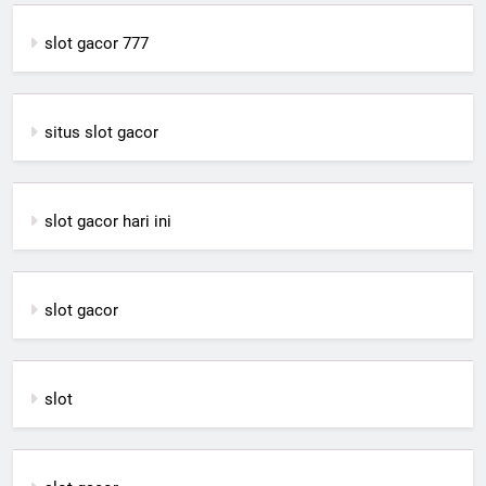
slot gacor 777
situs slot gacor
slot gacor hari ini
slot gacor
slot