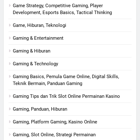
Game Strategy, Competitive Gaming, Player
Development, Esports Basics, Tactical Thinking
Game, Hiburan, Teknologi
Gaming & Entertainment
Gaming & Hiburan
Gaming & Technology
Gaming Basics, Pemula Game Online, Digital Skills,
Teknik Bermain, Panduan Gaming
Gaming Tips dan Trik Slot Online Permainan Kasino
Gaming, Panduan, Hiburan
Gaming, Platform Gaming, Kasino Online
Gaming, Slot Online, Strategi Permainan