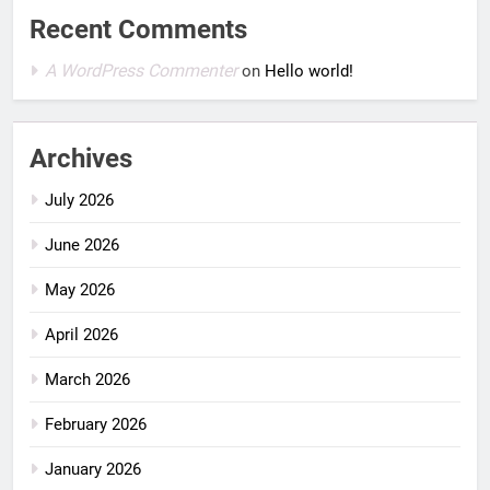
Recent Comments
A WordPress Commenter
on
Hello world!
Archives
July 2026
June 2026
May 2026
April 2026
March 2026
February 2026
January 2026