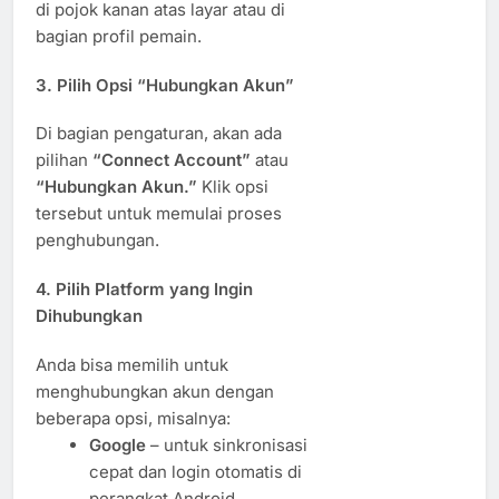
di pojok kanan atas layar atau di
bagian profil pemain.
3. Pilih Opsi “Hubungkan Akun”
Di bagian pengaturan, akan ada
pilihan
“Connect Account”
atau
“Hubungkan Akun.”
Klik opsi
tersebut untuk memulai proses
penghubungan.
4. Pilih Platform yang Ingin
Dihubungkan
Anda bisa memilih untuk
menghubungkan akun dengan
beberapa opsi, misalnya:
Google
– untuk sinkronisasi
cepat dan login otomatis di
perangkat Android.