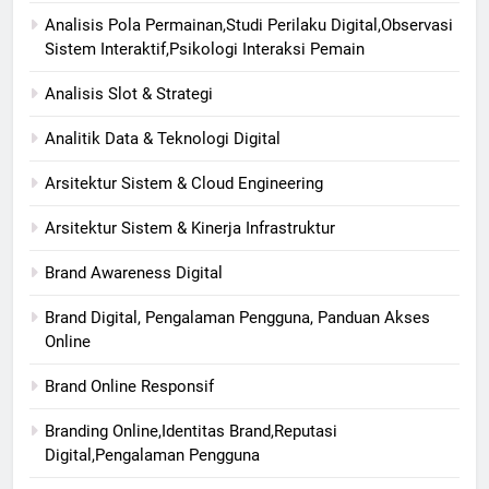
Analisis Pola Permainan,Studi Perilaku Digital,Observasi
Sistem Interaktif,Psikologi Interaksi Pemain
Analisis Slot & Strategi
Analitik Data & Teknologi Digital
Arsitektur Sistem & Cloud Engineering
Arsitektur Sistem & Kinerja Infrastruktur
Brand Awareness Digital
Brand Digital, Pengalaman Pengguna, Panduan Akses
Online
Brand Online Responsif
Branding Online,Identitas Brand,Reputasi
Digital,Pengalaman Pengguna