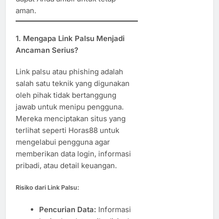
aman.
1.
Mengapa Link Palsu Menjadi
Ancaman Serius?
Link palsu atau phishing adalah
salah satu teknik yang digunakan
oleh pihak tidak bertanggung
jawab untuk menipu pengguna.
Mereka menciptakan situs yang
terlihat seperti Horas88 untuk
mengelabui pengguna agar
memberikan data login, informasi
pribadi, atau detail keuangan.
Risiko dari Link Palsu:
Pencurian Data:
Informasi