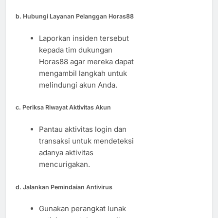
b. Hubungi Layanan Pelanggan Horas88
Laporkan insiden tersebut
kepada tim dukungan
Horas88 agar mereka dapat
mengambil langkah untuk
melindungi akun Anda.
c. Periksa Riwayat Aktivitas Akun
Pantau aktivitas login dan
transaksi untuk mendeteksi
adanya aktivitas
mencurigakan.
d. Jalankan Pemindaian Antivirus
Gunakan perangkat lunak