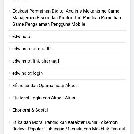
Edukasi Permainan Digital Analisis Mekanisme Game
Manajemen Risiko dan Kontrol Diri Panduan Pemilihan
Game Pengalaman Pengguna Mobile
edwinslot
edwinslot alternatif
edwinslot link alternatif
edwinslot login
Efisiensi dan Optimalisasi Akses
Efisiensi Login dan Akses Akun
Ekonomi & Sosial
Etika dan Moral Pendidikan Karakter Dunia Pokémon
Budaya Populer Hubungan Manusia dan Makhluk Fantasi