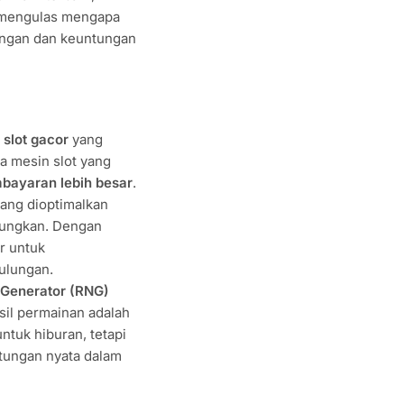
an mengulas mengapa
angan dan keuntungan
i
slot gacor
yang
 mesin slot yang
bayaran lebih besar
.
ang dioptimalkan
tungkan. Dengan
r untuk
ulungan.
Generator (RNG)
sil permainan adalah
untuk hiburan, tetapi
ntungan nyata dalam