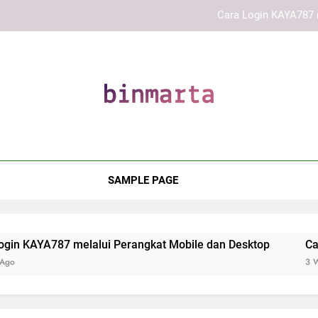
Cara Login KAYA787 
Cara Mengatasi Tombol Masuk yang Tidak Berfungs
KAYA787 dengan Antarmuka Mode
Cara EDWINSLOT Login melalui S
 Marta
Cara Login KAYA787 
Layanan Penyimpanan Dan Solusi Logistik Terbaik Dari Bin M
Cara Mengatasi Tombol Masuk yang Tidak Berfungs
SAMPLE PAGE
KAYA787 dengan Antarmuka Mode
7 melalui Perangkat Mobile dan Desktop
Cara Mengatas
3 Weeks Ago