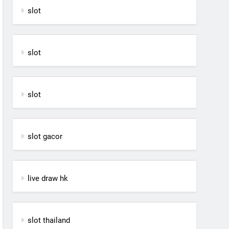
slot
slot
slot
slot gacor
live draw hk
slot thailand