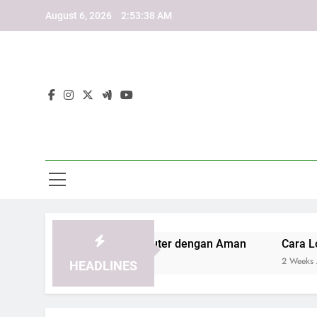
Skip
August 6, 2026
2:53:39 AM
to
content
Bin
Dapatkan 
rtphone dan Komputer dengan Aman
Cara Login KAYA78
2 Weeks Ago
HEADLINES