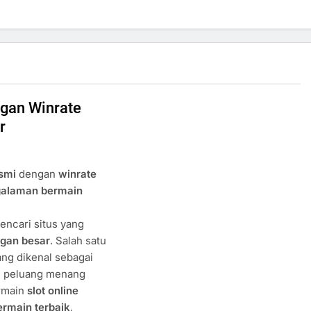
ngan Winrate
r
esmi
dengan
winrate
alaman bermain
encari situs yang
gan besar
. Salah satu
ang dikenal sebagai
 peluang menang
ermain
slot online
rmain terbaik
,