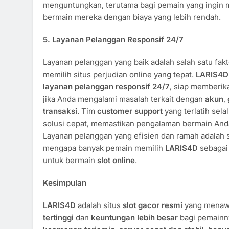
menguntungkan, terutama bagi pemain yang ingin
bermain mereka dengan biaya yang lebih rendah.
5.
Layanan Pelanggan Responsif 24/7
Layanan pelanggan yang baik adalah salah satu fak
memilih situs perjudian online yang tepat.
LARIS4D
layanan pelanggan responsif 24/7
, siap memberik
jika Anda mengalami masalah terkait dengan
akun
,
transaksi
. Tim
customer support
yang terlatih sel
solusi cepat, memastikan pengalaman bermain Anda
Layanan pelanggan yang efisien dan ramah adalah s
mengapa banyak pemain memilih
LARIS4D
sebagai 
untuk bermain
slot online
.
Kesimpulan
LARIS4D
adalah situs
slot gacor resmi
yang menaw
tertinggi
dan
keuntungan lebih besar
bagi pemainn