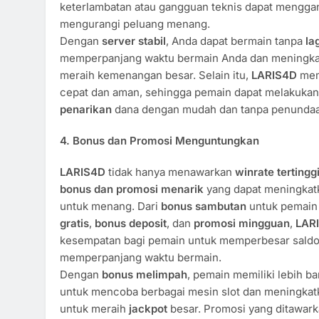
keterlambatan atau gangguan teknis dapat mengg
mengurangi peluang menang.
Dengan
server stabil
, Anda dapat bermain tanpa
la
memperpanjang waktu bermain Anda dan meningk
meraih kemenangan besar. Selain itu,
LARIS4D
mem
cepat dan aman, sehingga pemain dapat melakuka
penarikan
dana dengan mudah dan tanpa penundaa
4.
Bonus dan Promosi Menguntungkan
LARIS4D
tidak hanya menawarkan
winrate tertingg
bonus dan promosi menarik
yang dapat meningkat
untuk menang. Dari
bonus sambutan
untuk pemain
gratis
,
bonus deposit
, dan
promosi mingguan
,
LAR
kesempatan bagi pemain untuk memperbesar sald
memperpanjang waktu bermain.
Dengan
bonus melimpah
, pemain memiliki lebih 
untuk mencoba berbagai mesin slot dan meningka
untuk meraih
jackpot
besar. Promosi yang ditawark