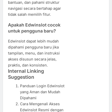
bantuan, dan pahami struktur
navigasi secara bertahap agar
tidak salah memilih fitur.
Apakah Edwinslot cocok
untuk pengguna baru?
Edwinslot dapat lebih mudah
dipahami pengguna baru jika
tampilan, menu, dan instruksi
akses disusun secara jelas,
praktis, dan konsisten.
Internal Linking
Suggestion
Panduan Login Edwinslot
yang Aman dan Mudah
Dipahami
Cara Mengenali Akses
Edwinslot Resmi dengan