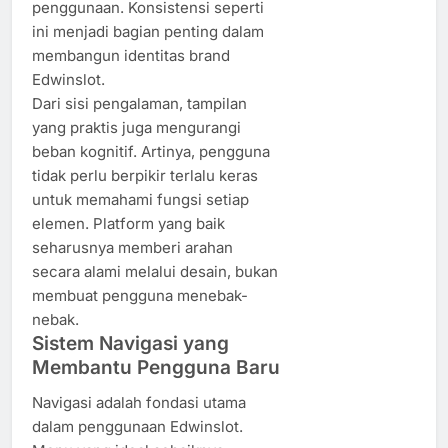
penggunaan. Konsistensi seperti
ini menjadi bagian penting dalam
membangun identitas brand
Edwinslot.
Dari sisi pengalaman, tampilan
yang praktis juga mengurangi
beban kognitif. Artinya, pengguna
tidak perlu berpikir terlalu keras
untuk memahami fungsi setiap
elemen. Platform yang baik
seharusnya memberi arahan
secara alami melalui desain, bukan
membuat pengguna menebak-
nebak.
Sistem Navigasi yang
Membantu Pengguna Baru
Navigasi adalah fondasi utama
dalam penggunaan Edwinslot.