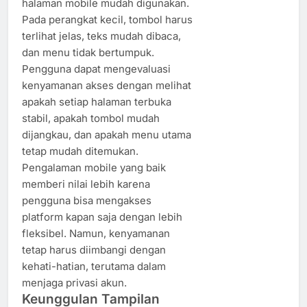
halaman mobile mudah digunakan.
Pada perangkat kecil, tombol harus
terlihat jelas, teks mudah dibaca,
dan menu tidak bertumpuk.
Pengguna dapat mengevaluasi
kenyamanan akses dengan melihat
apakah setiap halaman terbuka
stabil, apakah tombol mudah
dijangkau, dan apakah menu utama
tetap mudah ditemukan.
Pengalaman mobile yang baik
memberi nilai lebih karena
pengguna bisa mengakses
platform kapan saja dengan lebih
fleksibel. Namun, kenyamanan
tetap harus diimbangi dengan
kehati-hatian, terutama dalam
menjaga privasi akun.
Keunggulan Tampilan