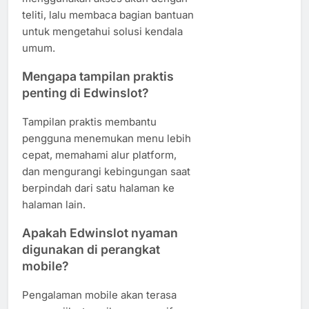
teliti, lalu membaca bagian bantuan
untuk mengetahui solusi kendala
umum.
Mengapa tampilan praktis
penting di Edwinslot?
Tampilan praktis membantu
pengguna menemukan menu lebih
cepat, memahami alur platform,
dan mengurangi kebingungan saat
berpindah dari satu halaman ke
halaman lain.
Apakah Edwinslot nyaman
digunakan di perangkat
mobile?
Pengalaman mobile akan terasa