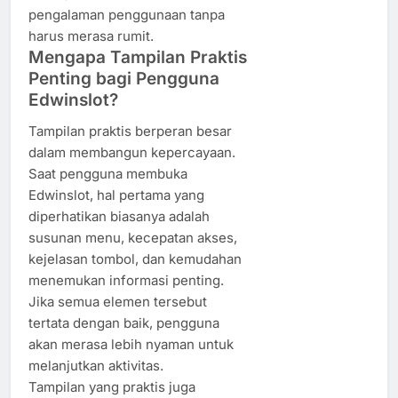
pengalaman penggunaan tanpa
harus merasa rumit.
Mengapa Tampilan Praktis
Penting bagi Pengguna
Edwinslot?
Tampilan praktis berperan besar
dalam membangun kepercayaan.
Saat pengguna membuka
Edwinslot, hal pertama yang
diperhatikan biasanya adalah
susunan menu, kecepatan akses,
kejelasan tombol, dan kemudahan
menemukan informasi penting.
Jika semua elemen tersebut
tertata dengan baik, pengguna
akan merasa lebih nyaman untuk
melanjutkan aktivitas.
Tampilan yang praktis juga