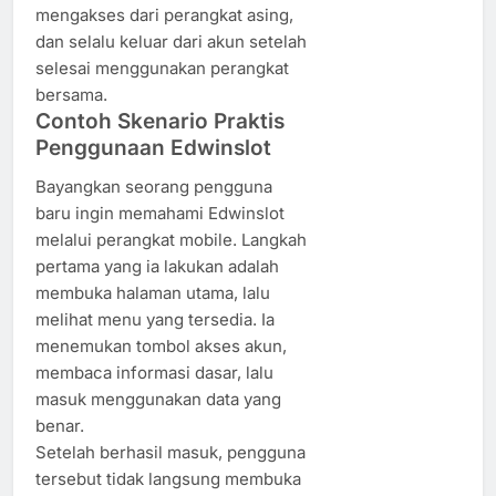
mengakses dari perangkat asing,
dan selalu keluar dari akun setelah
selesai menggunakan perangkat
bersama.
Contoh Skenario Praktis
Penggunaan Edwinslot
Bayangkan seorang pengguna
baru ingin memahami Edwinslot
melalui perangkat mobile. Langkah
pertama yang ia lakukan adalah
membuka halaman utama, lalu
melihat menu yang tersedia. Ia
menemukan tombol akses akun,
membaca informasi dasar, lalu
masuk menggunakan data yang
benar.
Setelah berhasil masuk, pengguna
tersebut tidak langsung membuka