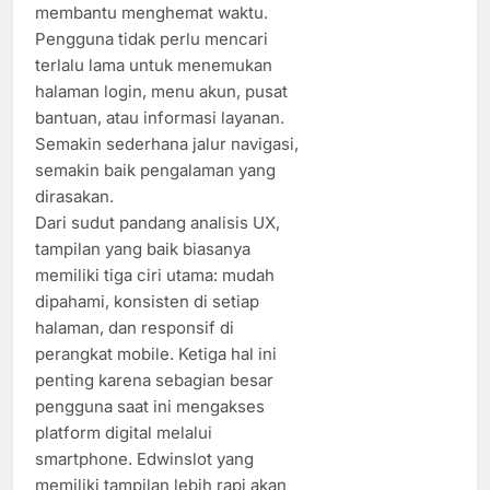
membantu menghemat waktu.
Pengguna tidak perlu mencari
terlalu lama untuk menemukan
halaman login, menu akun, pusat
bantuan, atau informasi layanan.
Semakin sederhana jalur navigasi,
semakin baik pengalaman yang
dirasakan.
Dari sudut pandang analisis UX,
tampilan yang baik biasanya
memiliki tiga ciri utama: mudah
dipahami, konsisten di setiap
halaman, dan responsif di
perangkat mobile. Ketiga hal ini
penting karena sebagian besar
pengguna saat ini mengakses
platform digital melalui
smartphone. Edwinslot yang
memiliki tampilan lebih rapi akan