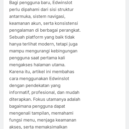
Bagi pengguna baru, Edwinslot
perlu dipahami dari sisi struktur
antarmuka, sistem navigasi,
keamanan akun, serta konsistensi
pengalaman di berbagai perangkat.
Sebuah platform yang baik tidak
hanya terlihat modern, tetapi juga
mampu mengurangi kebingungan
pengguna saat pertama kali
mengakses halaman utama.
Karena itu, artikel ini membahas
cara menggunakan Edwinslot
dengan pendekatan yang
informatif, profesional, dan mudah
diterapkan. Fokus utamanya adalah
bagaimana pengguna dapat
mengenali tampilan, memahami
fungsi menu, menjaga keamanan
akses, serta memaksimalkan