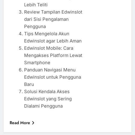
Lebih Teliti
Review Tampilan Edwinslot
dari Sisi Pengalaman
Pengguna
Tips Mengelola Akun
Edwinslot agar Lebih Aman
Edwinslot Mobile: Cara
Mengakses Platform Lewat
Smartphone
Panduan Navigasi Menu
Edwinslot untuk Pengguna
Baru
Solusi Kendala Akses
Edwinslot yang Sering
Dialami Pengguna
Read More