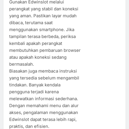
Gunakan Edwinslot melalui
perangkat yang stabil dan koneksi
yang aman. Pastikan layar mudah
dibaca, terutama saat
menggunakan smartphone. Jika
tampilan terasa berbeda, periksa
kembali apakah perangkat
membutuhkan pembaruan browser
atau apakah koneksi sedang
bermasalah.
Biasakan juga membaca instruksi
yang tersedia sebelum mengambil
tindakan. Banyak kendala
pengguna terjadi karena
melewatkan informasi sederhana.
Dengan memahami menu dan alur
akses, pengalaman menggunakan
Edwinslot dapat terasa lebih rapi,
praktis, dan efisien.