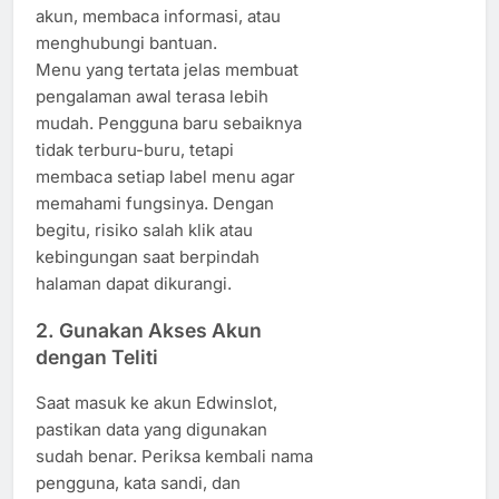
akun, membaca informasi, atau
menghubungi bantuan.
Menu yang tertata jelas membuat
pengalaman awal terasa lebih
mudah. Pengguna baru sebaiknya
tidak terburu-buru, tetapi
membaca setiap label menu agar
memahami fungsinya. Dengan
begitu, risiko salah klik atau
kebingungan saat berpindah
halaman dapat dikurangi.
2. Gunakan Akses Akun
dengan Teliti
Saat masuk ke akun Edwinslot,
pastikan data yang digunakan
sudah benar. Periksa kembali nama
pengguna, kata sandi, dan