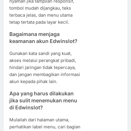
nyaman jika tampilan responsif,
tombol mudah dijangkau, teks
terbaca jelas, dan menu utama
tetap tertata pada layar kecil.
Bagaimana menjaga
keamanan akun Edwinslot?
Gunakan kata sandi yang kuat,
akses melalui perangkat pribadi,
hindari jaringan tidak tepercaya,
dan jangan membagikan informasi
akun kepada pihak lain.
Apa yang harus dilakukan
jika sulit menemukan menu
di Edwinslot?
Mulailah dari halaman utama,
perhatikan label menu, cari bagian