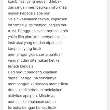
kombinasi yang mudah ditebak,
dan jangan membagikan informasi
masuk kepada siapa pun.
Selain keamanan teknis, kejelasan
informasi juga menjadi bagian dari
trust. Pengguna akan merasa lebih
yakin jika platform menyediakan
instruksi yang mudah dipahami,
tampilan yang tidak
membingungkan, serta bantuan
yang mudah ditemukan ketika
terjadi kendala.
Dari sudut pandang keahlian
digital, pengguna sebaiknya
membangun kebiasaan memeriksa
detail kecil sebelum melakukan
aktivitas apa pun. Misalnya,
memastikan halaman sudah
terbuka dengan benar, tidak