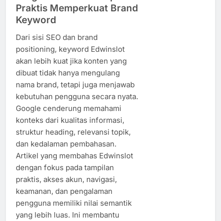
Praktis Memperkuat Brand
Keyword
Dari sisi SEO dan brand
positioning, keyword Edwinslot
akan lebih kuat jika konten yang
dibuat tidak hanya mengulang
nama brand, tetapi juga menjawab
kebutuhan pengguna secara nyata.
Google cenderung memahami
konteks dari kualitas informasi,
struktur heading, relevansi topik,
dan kedalaman pembahasan.
Artikel yang membahas Edwinslot
dengan fokus pada tampilan
praktis, akses akun, navigasi,
keamanan, dan pengalaman
pengguna memiliki nilai semantik
yang lebih luas. Ini membantu