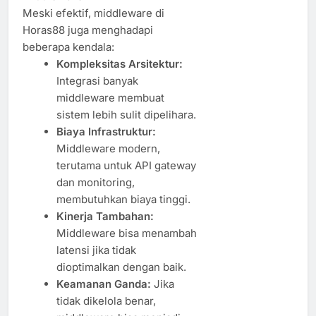
Meski efektif, middleware di
Horas88 juga menghadapi
beberapa kendala:
Kompleksitas Arsitektur:
Integrasi banyak
middleware membuat
sistem lebih sulit dipelihara.
Biaya Infrastruktur:
Middleware modern,
terutama untuk API gateway
dan monitoring,
membutuhkan biaya tinggi.
Kinerja Tambahan:
Middleware bisa menambah
latensi jika tidak
dioptimalkan dengan baik.
Keamanan Ganda:
Jika
tidak dikelola benar,