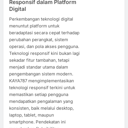
Responsif dalam Platform
Digital
Perkembangan teknologi digital
menuntut platform untuk
beradaptasi secara cepat terhadap
perubahan perangkat, sistem
operasi, dan pola akses pengguna.
Teknologi responsif kini bukan lagi
sekadar fitur tambahan, tetapi
menjadi standar utama dalam
pengembangan sistem modern.
KAYA787 mengimplementasikan
teknologi responsif terkini untuk
memastikan setiap pengguna
mendapatkan pengalaman yang
konsisten, baik melalui desktop,
laptop, tablet, maupun
smartphone. Pendekatan ini