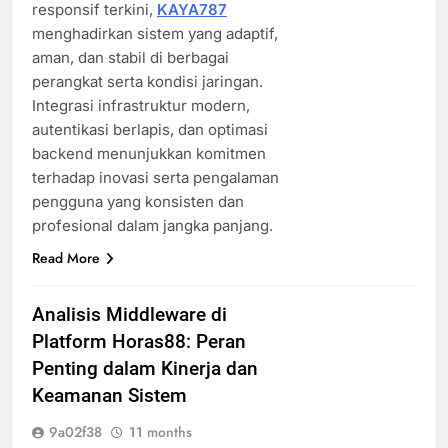
responsif terkini,
KAYA787
menghadirkan sistem yang adaptif,
aman, dan stabil di berbagai
perangkat serta kondisi jaringan.
Integrasi infrastruktur modern,
autentikasi berlapis, dan optimasi
backend menunjukkan komitmen
terhadap inovasi serta pengalaman
pengguna yang konsisten dan
profesional dalam jangka panjang.
Read More
Analisis Middleware di
Platform Horas88: Peran
Penting dalam Kinerja dan
Keamanan Sistem
9a02f38
11 months