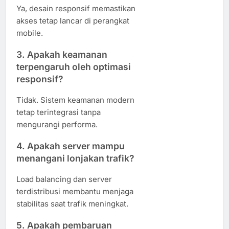
Ya, desain responsif memastikan
akses tetap lancar di perangkat
mobile.
3. Apakah keamanan
terpengaruh oleh optimasi
responsif?
Tidak. Sistem keamanan modern
tetap terintegrasi tanpa
mengurangi performa.
4. Apakah server mampu
menangani lonjakan trafik?
Load balancing dan server
terdistribusi membantu menjaga
stabilitas saat trafik meningkat.
5. Apakah pembaruan