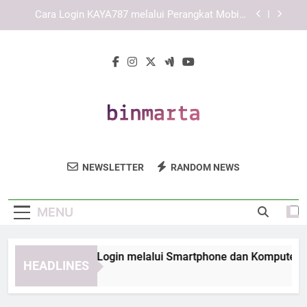
Skip
Cara Mengatasi Tombol Masuk yang Tidak
to
Berfungsi di KAYA787 Login secara Sistematis
content
KAYA787 dengan Antarmuka Modern yang Mudah
Dipahami dan Terarah
Cara EDWINSLOT Login melalui Smartphone dan
Komputer dengan Aman
Cara Login KAYA787 melalui Perangkat Mobile
dan Desktop
Cara Mengatasi Tombol Masuk yang Tidak
Berfungsi di KAYA787 Login secara Sistematis
Bin Marta
Dapatkan Layanan Penyimpanan Dan
KAYA787 dengan Antarmuka Modern yang Mudah
NEWSLETTER
RANDOM NEWS
Dipahami dan Terarah
Solusi Logistik Terbaik Dari Bin Marta.
Penyimpanan Yang Aman Dan Terpercaya.
MENU
ra EDWINSLOT Login melalui Smartphone dan Komputer den
HEADLINES
Weeks Ago