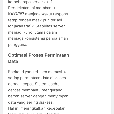
ke beberapa server aktif.
Pendekatan ini membantu
KAYA787 menjaga waktu respons
tetap rendah meskipun terjadi
lonjakan trafik. Stabilitas server
menjadi kunci utama dalam
menjaga konsistensi pengalaman
pengguna.
Optimasi Proses Permintaan
Data
Backend yang efisien memastikan
setiap permintaan data diproses
dengan cepat. Sistem cache
cerdas membantu mengurangi
beban server dengan menyimpan
data yang sering diakses.
Hal ini meningkatkan kecepatan