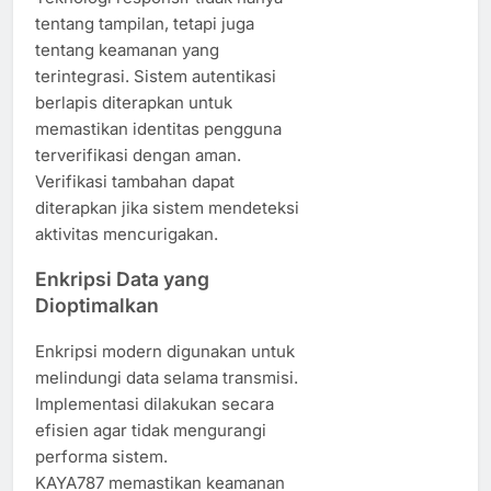
tentang tampilan, tetapi juga
tentang keamanan yang
terintegrasi. Sistem autentikasi
berlapis diterapkan untuk
memastikan identitas pengguna
terverifikasi dengan aman.
Verifikasi tambahan dapat
diterapkan jika sistem mendeteksi
aktivitas mencurigakan.
Enkripsi Data yang
Dioptimalkan
Enkripsi modern digunakan untuk
melindungi data selama transmisi.
Implementasi dilakukan secara
efisien agar tidak mengurangi
performa sistem.
KAYA787 memastikan keamanan