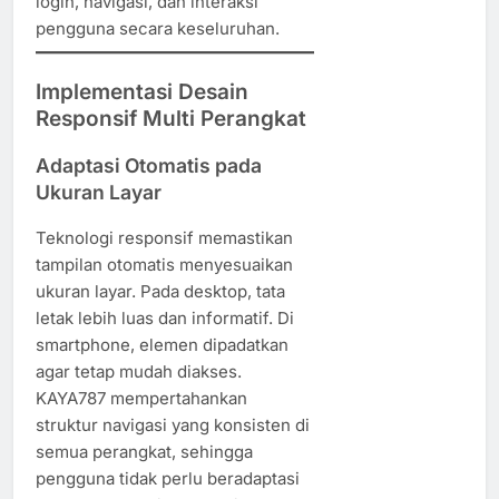
login, navigasi, dan interaksi
pengguna secara keseluruhan.
Implementasi Desain
Responsif Multi Perangkat
Adaptasi Otomatis pada
Ukuran Layar
Teknologi responsif memastikan
tampilan otomatis menyesuaikan
ukuran layar. Pada desktop, tata
letak lebih luas dan informatif. Di
smartphone, elemen dipadatkan
agar tetap mudah diakses.
KAYA787 mempertahankan
struktur navigasi yang konsisten di
semua perangkat, sehingga
pengguna tidak perlu beradaptasi