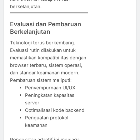
berkelanjutan.
Evaluasi dan Pembaruan
Berkelanjutan
Teknologi terus berkembang.
Evaluasi rutin dilakukan untuk
memastikan kompatibilitas dengan
browser terbaru, sistem operasi,
dan standar keamanan modern.
Pembaruan sistem meliputi:
Penyempurnaan UI/UX
Peningkatan kapasitas
server
Optimalisasi kode backend
Penguatan protokol
keamanan
Pendekatan adaptif ini menjaga