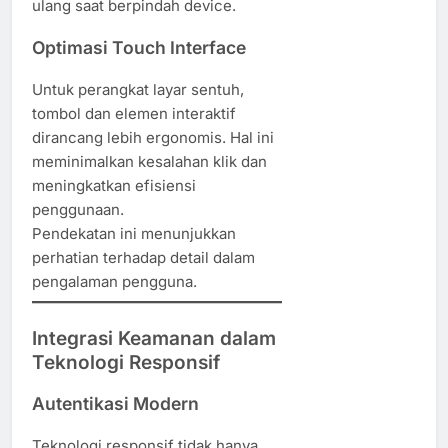
ulang saat berpindah device.
Optimasi Touch Interface
Untuk perangkat layar sentuh,
tombol dan elemen interaktif
dirancang lebih ergonomis. Hal ini
meminimalkan kesalahan klik dan
meningkatkan efisiensi
penggunaan.
Pendekatan ini menunjukkan
perhatian terhadap detail dalam
pengalaman pengguna.
Integrasi Keamanan dalam
Teknologi Responsif
Autentikasi Modern
Teknologi responsif tidak hanya