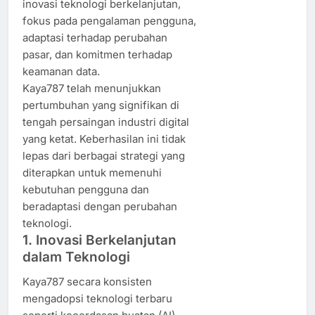
inovasi teknologi berkelanjutan,
fokus pada pengalaman pengguna,
adaptasi terhadap perubahan
pasar, dan komitmen terhadap
keamanan data.
Kaya787 telah menunjukkan
pertumbuhan yang signifikan di
tengah persaingan industri digital
yang ketat. Keberhasilan ini tidak
lepas dari berbagai strategi yang
diterapkan untuk memenuhi
kebutuhan pengguna dan
beradaptasi dengan perubahan
teknologi.​
1. Inovasi Berkelanjutan
dalam Teknologi
Kaya787 secara konsisten
mengadopsi teknologi terbaru